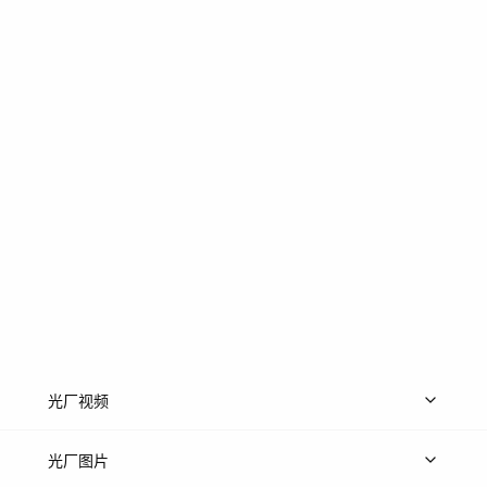
光厂视频
上传视频
精品视频
精选专辑
免费素材
光厂图片