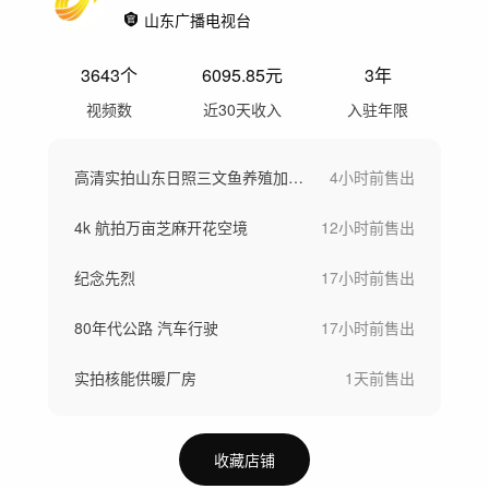
山东广播电视台
3643
个
6095.85
元
3年
视频数
近30天收入
入驻年限
高清实拍山东日照三文鱼养殖加工空镜
4小时前
售出
4k 航拍万亩芝麻开花空境
12小时前
售出
纪念先烈
17小时前
售出
80年代公路 汽车行驶
17小时前
售出
实拍核能供暖厂房
1天前
售出
收藏店铺