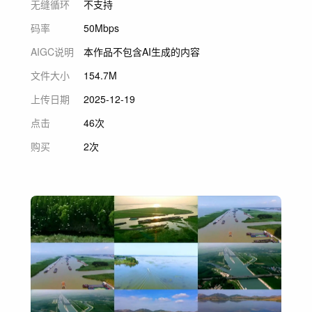
无缝循环
不支持
码率
50Mbps
AIGC说明
本作品不包含AI生成的内容
文件大小
154.7M
上传日期
2025-12-19
点击
46次
购买
2次