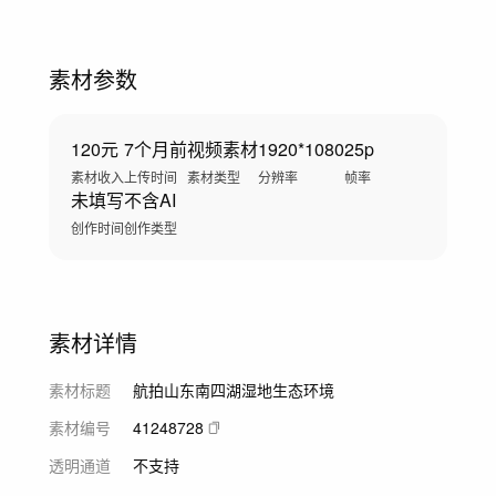
素材参数
120元
7个月前
视频素材
1920*1080
25p
素材收入
上传时间
素材类型
分辨率
帧率
未填写
不含AI
创作时间
创作类型
素材详情
素材标题
航拍山东南四湖湿地生态环境
素材编号
41248728
透明通道
不支持