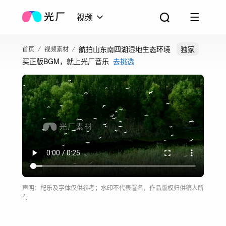
视频
航拍山东南四湖湿地生态环境
独家
首页
视频素材
买正版BGM，就上光厂音乐
去挑选
声明：配乐及字体仅供参考；水印不代表署名，作品版权归供稿人所
有