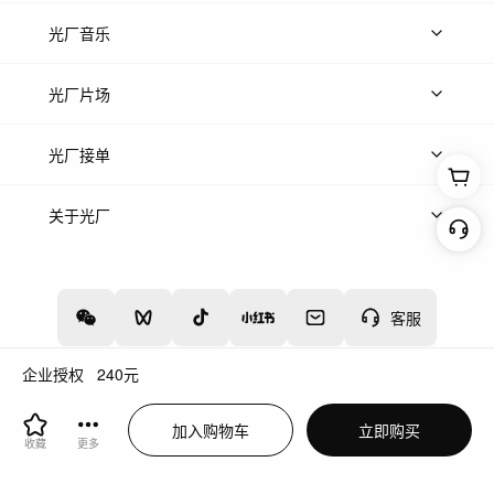
上传图片
精品图片
光厂音乐
热门音乐
免费音效
热门歌单
立即入驻
光厂片场
上传案例
AI找镜头
片场榜单
精选案例
光厂接单
上架服务
热门服务
创作人
关于光厂
关于我们
诚聘英才
帮助中心
权责声明
客服
企业授权
240
元
增值电信业务经营许可证：川B2-20160192
蜀ICP备12020238号-4
加入购物车
立即购买
川公网安备51019002000262
违法和不良信息举报中心
收藏
更多