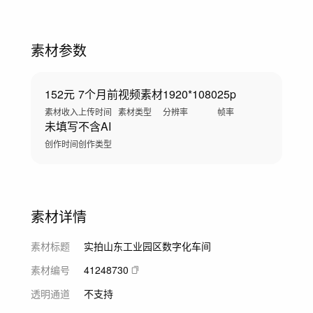
素材参数
152元
7个月前
视频素材
1920*1080
25p
素材收入
上传时间
素材类型
分辨率
帧率
未填写
不含AI
创作时间
创作类型
素材详情
素材标题
实拍山东工业园区数字化车间
素材编号
41248730
透明通道
不支持