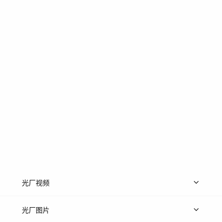
光厂视频
上传视频
精品视频
精选专辑
免费素材
光厂图片