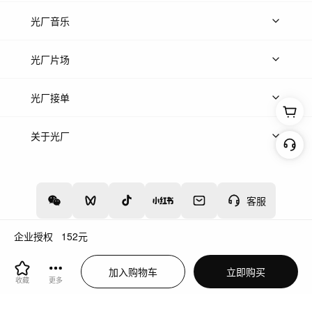
上传图片
精品图片
光厂音乐
热门音乐
免费音效
热门歌单
立即入驻
光厂片场
上传案例
AI找镜头
片场榜单
精选案例
光厂接单
上架服务
热门服务
创作人
关于光厂
关于我们
诚聘英才
帮助中心
权责声明
客服
企业授权
152
元
增值电信业务经营许可证：川B2-20160192
蜀ICP备12020238号-4
加入购物车
立即购买
川公网安备51019002000262
违法和不良信息举报中心
收藏
更多