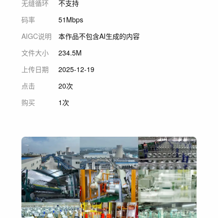
无缝循环
不支持
码率
51Mbps
AIGC说明
本作品不包含AI生成的内容
文件大小
234.5M
上传日期
2025-12-19
点击
20次
购买
1次