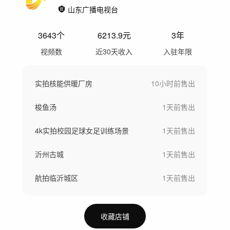
山东广播电视台
3643
个
6213.9
元
3年
视频数
近30天收入
入驻年限
实拍核能供暖厂房
10小时前
售出
梭鱼汤
1天前
售出
4k实拍校园足球女足训练场景
1天前
售出
沂州古城
1天前
售出
航拍临沂城区
1天前
售出
收藏店铺