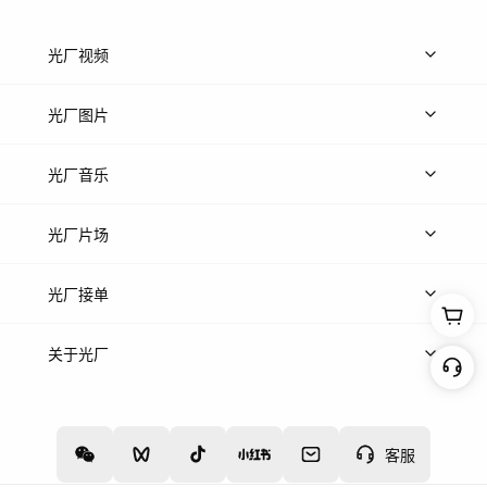
光厂视频
上传视频
精品视频
精选专辑
免费素材
光厂图片
上传图片
精品图片
光厂音乐
热门音乐
免费音效
热门歌单
立即入驻
光厂片场
上传案例
AI找镜头
片场榜单
精选案例
光厂接单
上架服务
热门服务
创作人
关于光厂
关于我们
诚聘英才
帮助中心
权责声明
客服