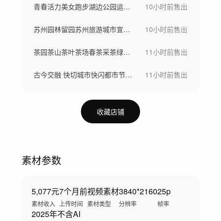
青春活力美女跑步湖边公园运动瑜伽健身运动
10小时前
售出
苏州园林留园苏州旅游城市宣传片
10小时前
售出
茶园茶山茶叶茶场春茶采茶绿茶龙井茶明前茶
11小时前
售出
古今交融 快切城市快闪都市节奏 人文生活
11小时前
售出
收藏店铺
素材参数
5,077元
7个月前
视频素材
3840*2160
25p
素材收入
上传时间
素材类型
分辨率
帧率
2025年
不含AI