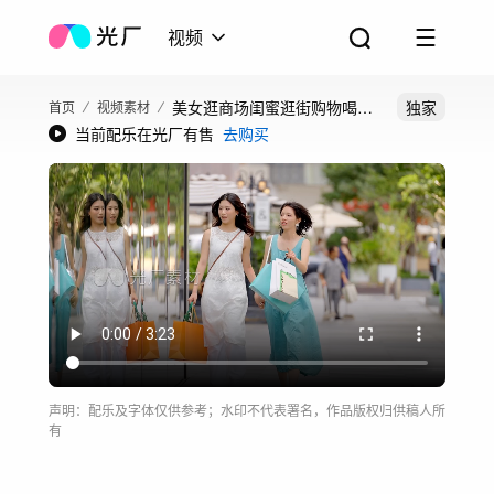
视频
美女逛商场闺蜜逛街购物喝咖
独家
首页
视频素材
当前配乐在光厂有售
去购买
啡美女时尚生活
声明：配乐及字体仅供参考；水印不代表署名，作品版权归供稿人所
有