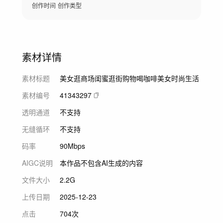
创作时间
创作类型
素材详情
素材标题
美女逛商场闺蜜逛街购物喝咖啡美女时尚生活
素材编号
41343297
透明通道
不支持
无缝循环
不支持
码率
90Mbps
AIGC说明
本作品不包含AI生成的内容
文件大小
2.2G
上传日期
2025-12-23
点击
704次