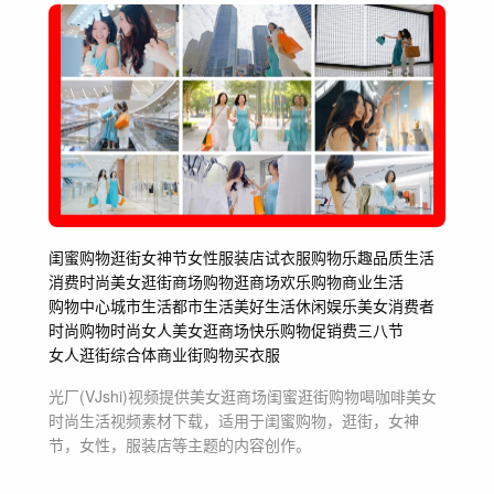
旅行春天欢快
高考毕业招生
mg动画博览会
宣传片发布会会议
商业活动花絮快剪
城市旅游
展会开会发展启程
商务商业
闺蜜购物
逛街
女神节
女性
服装店
试衣服
购物乐趣
品质生活
消费
时尚
美女逛街
商场购物
逛商场
欢乐购物
商业生活
购物中心
城市生活
都市生活
美好生活休闲娱乐
美女消费者
时尚购物
时尚女人
美女逛商场
快乐购物
促销费
三八节
女人逛街
综合体
商业街购物
买衣服
光厂(VJshi)视频提供
美女逛商场闺蜜逛街购物喝咖啡美女
时尚生活
视频素材
下载，适用于
闺蜜购物，逛街，女神
节，女性，服装店等主题
的内容创作。