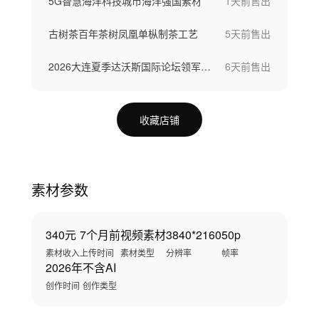
5G智慧海洋科技城市海洋强国素材
1天前
售出
古树茶百年茶树凤凰单枞制茶工艺
5天前
售出
2026大连夏季达沃斯国际论坛领军者年会
6天前
售出
收藏店铺
素材参数
340元
7个月前
视频素材
3840*2160
50p
素材收入
上传时间
素材类型
分辨率
帧率
2026年
不含AI
创作时间
创作类型