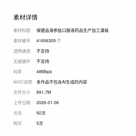
素材详情
素材标题
保健品海参肽口服液药品生产加工灌装
素材编号
41606305
透明通道
不支持
无缝循环
不支持
码率
48Mbps
AIGC说明
本作品不包含AI生成的内容
文件大小
891.7M
上传日期
2026-01-06
点击
92次
购买
5次