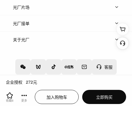
热门音乐
免费音效
热门歌单
立即入驻
光厂片场
上传案例
AI找镜头
片场榜单
精选案例
光厂接单
上架服务
热门服务
创作人
关于光厂
关于我们
诚聘英才
帮助中心
权责声明
客服
企业授权
272
元
增值电信业务经营许可证：川B2-20160192
蜀ICP备12020238号-4
加入购物车
立即购买
川公网安备51019002000262
违法和不良信息举报中心
收藏
6
更多
切换到电脑版