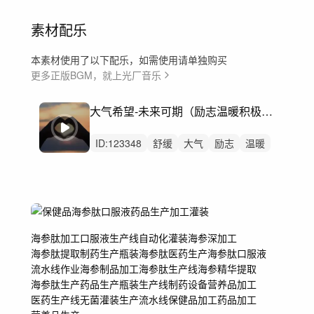
素材配乐
本素材使用了以下配乐，如需使用请单独购买
更多正版BGM，就上光厂音乐
大气希望-未来可期（励志温暖积极奋进）
ID:
123348
舒缓
大气
励志
温暖
叙事
感动
公益
企业
奋斗
党建
党政
开篇片头乡村振兴
舒缓大气
宣传片
城市宣传片
海参肽加工
口服液生产线
自动化灌装
海参深加工
海参肽提取
制药生产
瓶装海参肽
医药生产
海参肽口服液
流水线作业
海参制品加工
海参肽生产线
海参精华提取
海参肽生产
药品生产
瓶装生产线
制药设备
营养品加工
医药生产线
无菌灌装
生产流水线
保健品加工
药品加工