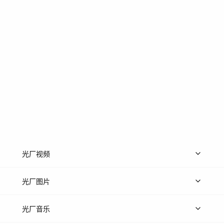
光厂视频
上传视频
精品视频
精选专辑
免费素材
光厂图片
上传图片
精品图片
光厂音乐