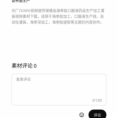
营养品生产
光厂(VJshi)视频提供
保健品海参肽口服液药品生产加工灌
装
视频素材
下载，适用于
海参肽加工，口服液生产线，自
动化灌装，海参深加工，海参肽提取等主题
的内容创作。
素材评论
0
0
/
120
评论