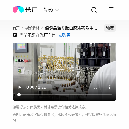
视频
保健品海参肽口服液药品生产
独家
首页
视频素材
当前配乐在光厂有售
去购买
加工灌装
温馨提示：医药类素材使用需遵守相关法律规定。
声明：配乐及字体仅供参考；水印不代表署名，作品版权归供稿人所
有