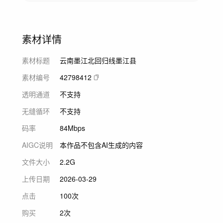
素材详情
素材标题
云南墨江北回归线墨江县
素材编号
42798412
透明通道
不支持
无缝循环
不支持
码率
84Mbps
AIGC说明
本作品不包含AI生成的内容
文件大小
2.2G
上传日期
2026-03-29
点击
100次
购买
2次