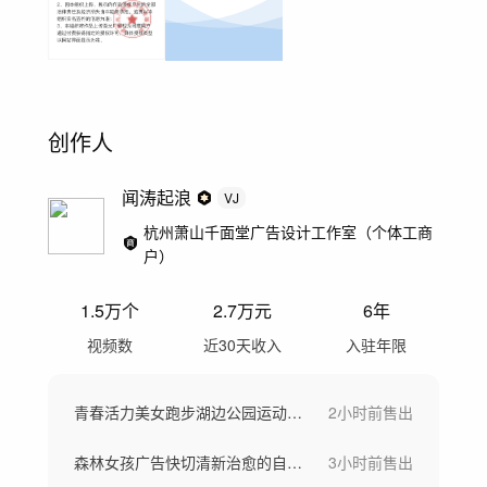
创作人
闻涛起浪
VJ
杭州萧山千面堂广告设计工作室（个体工商
户）
1.5万
个
2.7万
元
6年
视频数
近30天收入
入驻年限
青春活力美女跑步湖边公园运动瑜伽健身运动
2小时前
售出
森林女孩广告快切清新治愈的自然光影梦境
3小时前
售出