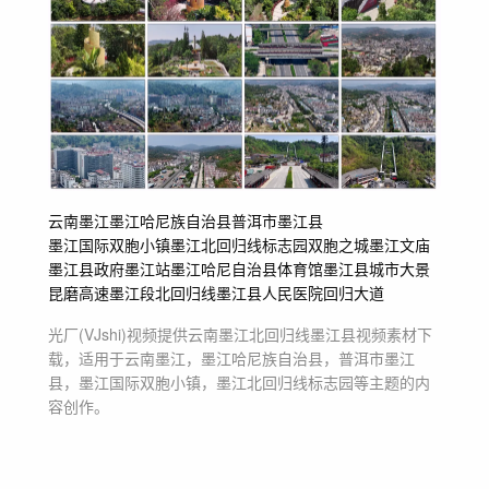
云南墨江
墨江哈尼族自治县
普洱市墨江县
墨江国际双胞小镇
墨江北回归线标志园
双胞之城
墨江文庙
墨江县政府
墨江站
墨江哈尼自治县体育馆
墨江县城市大景
昆磨高速墨江段
北回归线
墨江县人民医院
回归大道
光厂(VJshi)视频提供
云南墨江北回归线墨江县
视频素材
下
载，适用于
云南墨江，墨江哈尼族自治县，普洱市墨江
县，墨江国际双胞小镇，墨江北回归线标志园等主题
的内
容创作。