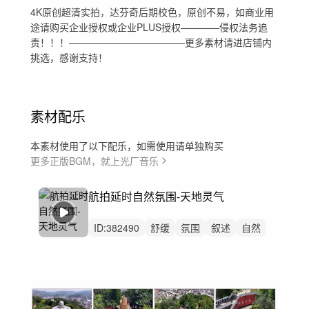
4K原创超清实拍，达芬奇后期校色，原创不易，如商业用
途请购买企业授权或企业PLUS授权————侵权法务追
责！！！————————————更多素材请进店铺内
挑选，感谢支持！
素材配乐
本素材使用了以下配乐，如需使用请单独购买
更多正版BGM，就上光厂音乐
航拍延时自然氛围-天地灵气
ID:
382490
舒缓
氛围
叙述
自然
空灵
神秘
航拍
叙事
大气
背景音乐
广告
宣传片
环境
纪录片
航拍中国