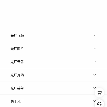
光厂视频
上传视频
精品视频
精选专辑
免费素材
光厂图片
上传图片
精品图片
光厂音乐
热门音乐
免费音效
热门歌单
立即入驻
光厂片场
上传案例
AI找镜头
片场榜单
精选案例
光厂接单
上架服务
热门服务
创作人
关于光厂