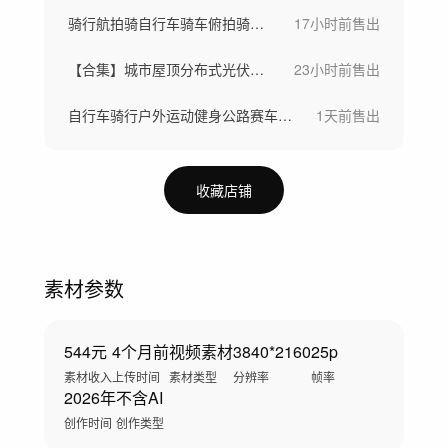
骑行航拍骑自行车骑车俯拍骑车活力户外运动
17小时前
售出
【合集】城市屋顶分布式光伏城市太阳能板
23小时前
售出
自行车骑行户外运动健身公路赛车航拍骑行
1天前
售出
收藏店铺
素材参数
544元
4个月前
视频素材
3840*2160
25p
素材收入
上传时间
素材类型
分辨率
帧率
2026年
不含AI
创作时间
创作类型