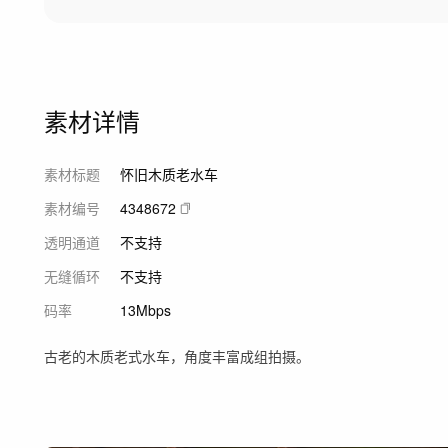
素材详情
素材标题
怀旧木质老水车
素材编号
4348672
透明通道
不支持
无缝循环
不支持
码率
13Mbps
古老的木质老式水车，角度丰富成组拍摄。