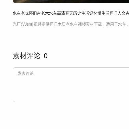
水车
老式
怀旧
古老
木水车
高清
春天
历史生活记忆
慢生活怀旧人文
光厂(VJshi)视频提供
怀旧木质老水车
视频素材
下载，适用于
水车
素材评论
0