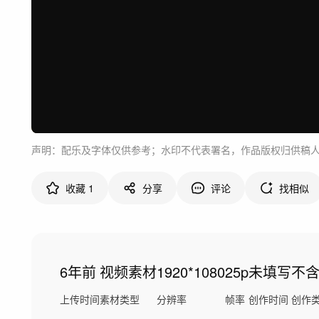
声明：配乐及字体仅供参考；水印不代表署名，作品版权归供稿
收藏
1
分享
评论
找相似
6年前
视频素材
1920*1080
25p
未填写
不含
上传时间
素材类型
分辨率
帧率
创作时间
创作