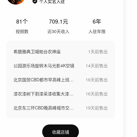
个人实名入驻
81
个
709.1
元
6年
视频数
近30天收入
入驻年限
希腊雅典卫城帕台农神庙
1天前
售出
公园游乐场旋转木马光影4K空镜
14天前
售出
北京国贸CBD都市早高峰上班人流
16天前
售出
漆农漆树下割漆采漆收集大漆生漆过程
16天前
售出
北京东三环CBD晚高峰城市交通堵车
19天前
售出
收藏店铺