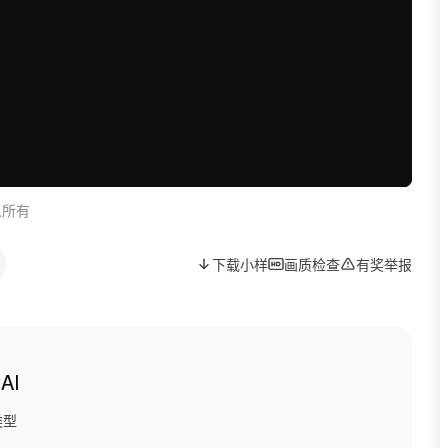
人所有
下载小样
画质检查
有奖举报
AI
类型