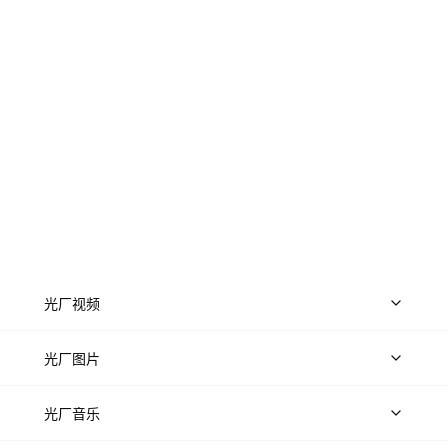
光厂视频
上传视频
精品视频
精选专辑
免费素材
光厂图片
上传图片
精品图片
光厂音乐