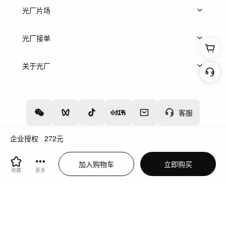
热门音乐
免费音效
热门歌单
立即入驻
光厂片场
上传案例
AI找镜头
片场榜单
精选案例
光厂接单
上架服务
热门服务
创作人
关于光厂
关于我们
诚聘英才
帮助中心
权责声明
客服
企业授权
272
元
增值电信业务经营许可证：川B2-20160192
蜀ICP备12020238号-4
加入购物车
立即购买
川公网安备51019002000262
违法和不良信息举报中心
收藏
更多
切换到电脑版