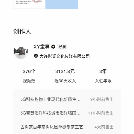
创作人
XY童导
导演
大连影调文化传媒有限公司
276
个
3121.8
元
3年
视频数
近30天收入
入驻年限
5G科技购物工业现代化新质生产力
9小时前
售出
5G智慧海洋科技城市海洋强国素材
11小时前
售出
古树茶百年茶树凤凰单枞制茶工艺
4天前
售出