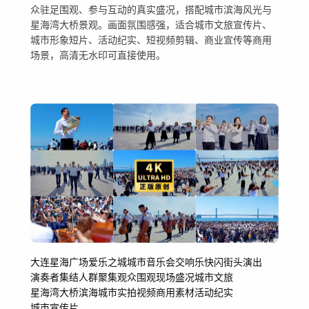
众驻足围观、参与互动的真实盛况，搭配城市滨海风光与
星海湾大桥景观。画面氛围感强，适合城市文旅宣传片、
城市形象短片、活动纪实、短视频剪辑、商业宣传等商用
场景，高清无水印可直接使用。
大连
星海广场
爱乐之城
城市音乐会
交响乐快闪
街头演出
演奏者集结
人群聚集
观众围观
现场盛况
城市文旅
星海湾大桥
滨海城市
实拍视频
商用素材
活动纪实
城市宣传片