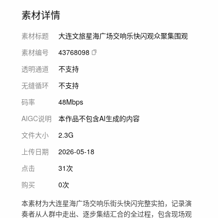
素材详情
素材标题
大连文旅星海广场交响乐快闪观众聚集围观
素材编号
43768098
透明通道
不支持
无缝循环
不支持
码率
48Mbps
AIGC说明
本作品不包含AI生成的内容
文件大小
2.3G
上传日期
2026-05-18
点击
31次
购买
0次
本素材为大连星海广场交响乐街头快闪完整实拍，记录演
奏者从人群中走出、逐步集结汇合的全过程，包含现场观