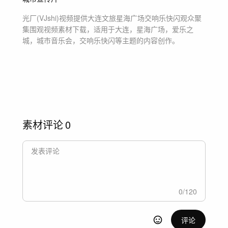
光厂(VJshi)视频提供
大连文旅星海广场交响乐快闪观众聚
集围观
视频素材
下载，适用于
大连，星海广场，爱乐之
城，城市音乐会，交响乐快闪等主题
的内容创作。
素材评论
0
0
/
120
评论