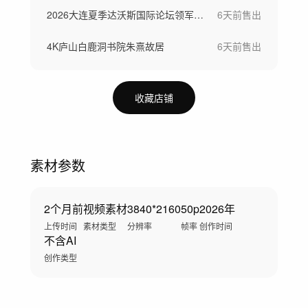
2026大连夏季达沃斯国际论坛领军者年会
6天前
售出
4K庐山白鹿洞书院朱熹故居
6天前
售出
收藏店铺
素材参数
2个月前
视频素材
3840*2160
50p
2026年
上传时间
素材类型
分辨率
帧率
创作时间
不含AI
创作类型