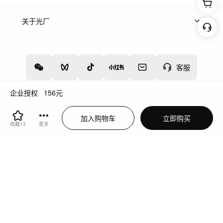
上架服务
热门服务
创作人
关于光厂
关于我们
诚聘英才
帮助中心
权责声明
客服
企业授权
156
元
增值电信业务经营许可证：川B2-20160192
蜀ICP备12020238号-4
加入购物车
立即购买
川公网安备51019002000262
违法和不良信息举报中心
收藏
13
更多
切换到电脑版