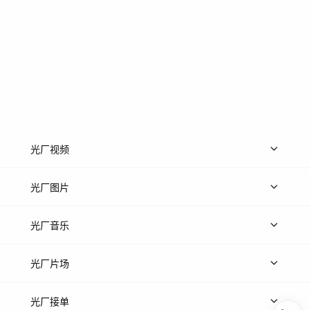
光厂视频
上传视频
精品视频
精选专辑
免费素材
光厂图片
上传图片
精品图片
光厂音乐
热门音乐
免费音效
热门歌单
立即入驻
光厂片场
上传案例
AI找镜头
片场榜单
精选案例
光厂接单