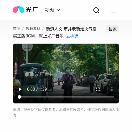
视频
街道人文 市井老街烟火气夏日
独家
首页
视频素材
买正版BGM，就上光厂音乐
去挑选
街道树荫光影
声明：配乐及字体仅供参考；水印不代表署名，作品版权归供稿人所
有