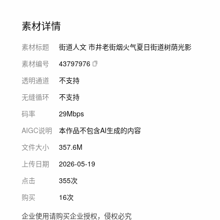
素材详情
素材标题
街道人文 市井老街烟火气夏日街道树荫光影
素材编号
43797976
透明通道
不支持
无缝循环
不支持
码率
29Mbps
AIGC说明
本作品不包含AI生成的内容
文件大小
357.6M
上传日期
2026-05-19
点击
355次
购买
16次
企业使用请购买企业授权，侵权必究