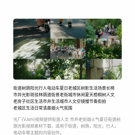
街道
树荫
阳光
行人
电动车
夏日
老城区
树影
生活场景
长椅
市井
光影斑驳
林荫道
街景
老街
城市
休闲
夏天
梧桐树
人文
老房子
社区生活
市井生活
城市人文空镜
慢节奏
街拍
老城区生活日常
清晨
烟火气
氛围
光厂(VJshi)视频提供
街道人文 市井老街烟火气夏日街道树
荫光影
视频素材
下载，适用于
街道，树荫，阳光，行人，
电动车等主题
的内容创作。