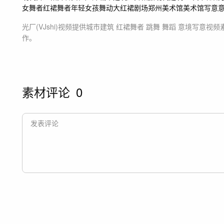
女舞者红裙舞者
年轻女孩舞动大红裙
剧场
郑州美术馆
美术馆
写意
光厂(VJshi)视频提供
城市建筑 红裙舞者 跳舞 舞蹈 意境写意
视频
作。
素材评论
0