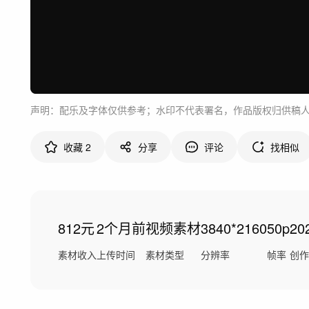
声明：配乐及字体仅供参考；水印不代表署名，作品版权归供稿
收藏
2
分享
评论
找相似
812元
2个月前
视频素材
3840*2160
50p
20
素材收入
上传时间
素材类型
分辨率
帧率
创作