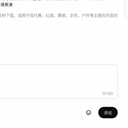
意境
表演
素材
下载，适用于
现代舞，红裙，舞者，女性，户外等主题
的内容创
0
/
120
评论