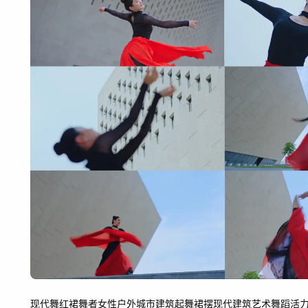
现代舞
红裙
舞者
女性
户外
城市建筑
起舞
裙摆
现代建筑
艺术
舞蹈
活