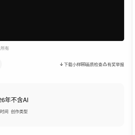
人所有
下载小样
画质检查
有奖举报
26年
不含AI
时间
创作类型