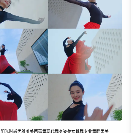
力
阳光
时尚
优雅
唯美
芭蕾舞现代舞
身姿
美女跳舞
专业舞蹈
柔美