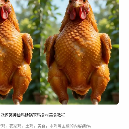
鸡冠
搞笑
神仙鸡
砂锅笨鸡
食材
美食教程
于
鸡，农家鸡，土鸡，美食，本鸡等主题
的内容创作。