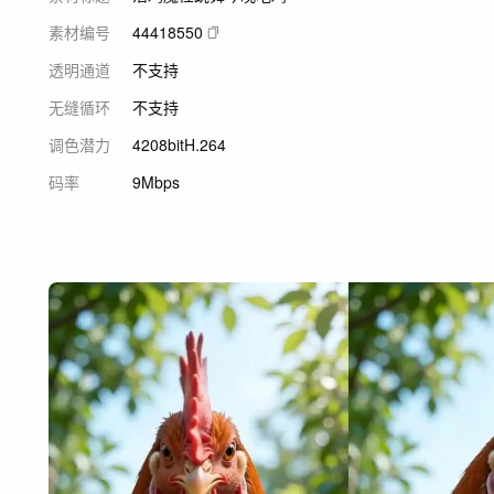
素材编号
44418550
透明通道
不支持
无缝循环
不支持
调色潜力
420
8bit
H.264
码率
9Mbps