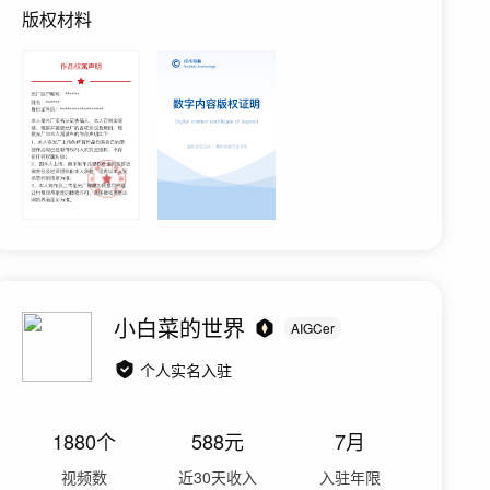
版权材料
小白菜的世界
AIGCer
个人实名入驻
1880
个
588
元
7月
视频数
近30天收入
入驻年限