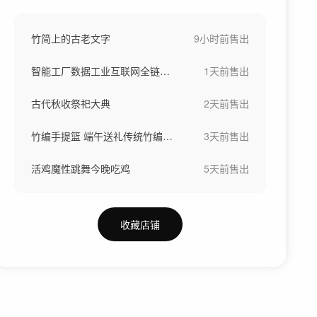
竹简上的古老文字
9小时前
售出
智能工厂数据工业互联网全链路数据可视化
1天前
售出
古代秋收祭祀大典
2天前
售出
竹编手提篮 端午送礼传统竹编工艺制作过程
3天前
售出
活鸡魔性跳舞今晚吃鸡
5天前
售出
收藏店铺