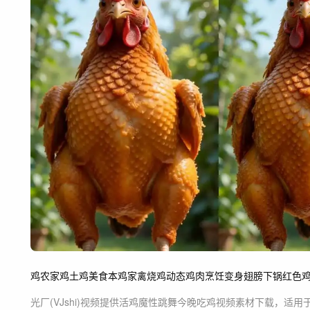
鸡
农家鸡
土鸡
美食
本鸡
家禽
烧鸡
动态
鸡肉
烹饪
变身
翅膀
下锅
红色
光厂(VJshi)视频提供
活鸡魔性跳舞今晚吃鸡
视频素材
下载，适用