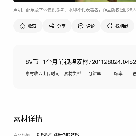
声明：配乐及字体仅供参考；水印不代表署名，作品版权归供稿
收藏
分享
评论
找相似
8V币
1个月前
视频素材
720*1280
24.04p
素材收入
上传时间
素材类型
分辨率
帧率
素材详情
素材标题
活鸡魔性跳舞今晚吃鸡