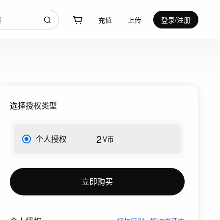
充值
上传
登录/注册
选择授权类型
2
个人授权
V币
立即购买