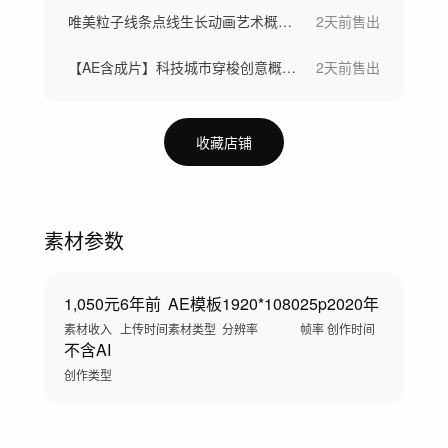
唯美粒子线条点线生长动画艺术概念创意视频
2天前
售出
【AE含成片】科技城市穿梭创意概念大数据
2天前
售出
收藏店铺
素材参数
1,050元
6年前
AE模板
1920*1080
25p
2020年
素材收入
上传时间
素材类型
分辨率
帧率
创作时间
不含AI
创作类型