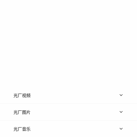
光厂视频
上传视频
精品视频
精选专辑
免费素材
光厂图片
上传图片
精品图片
光厂音乐