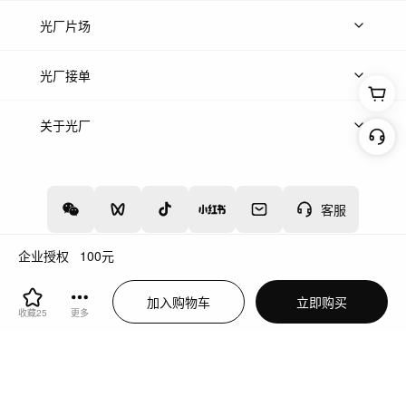
热门音乐
免费音效
热门歌单
立即入驻
光厂片场
上传案例
AI找镜头
片场榜单
精选案例
光厂接单
上架服务
热门服务
创作人
关于光厂
关于我们
诚聘英才
帮助中心
权责声明
客服
企业授权
100
元
增值电信业务经营许可证：川B2-20160192
蜀ICP备12020238号-4
加入购物车
立即购买
川公网安备51019002000262
违法和不良信息举报中心
收藏
25
更多
切换到电脑版