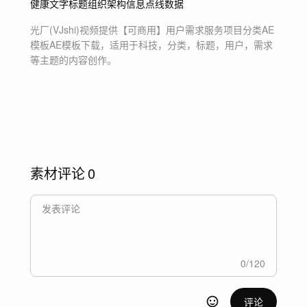
健康
文字标题
组织架构
信息
点线
数据
光厂(VJshi)视频提供
【可商用】用户需求服务项目分类AE
模板
AE模板
下载，适用于
科技，分类，标题，用户，需求
等主题
的内容创作。
素材评论
0
0
/
120
评论