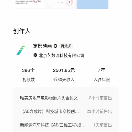
创作人
定影映画
特效师
北京艺数流科技有限公司
386
个
2501.85
元
7年
视频数
近30天收入
入驻年限
唯美房地产电影标题片头金色文字标题字幕
2小时前
售出
【AE含成片】科技城市穿梭创意概念大数据
23小时前
售出
新能源汽车科技【AE/三维工程/成片】
1天前
售出