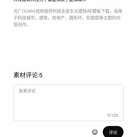
光厂(VJshi)视频提供
科技全息生长建筑
AE模板
下载，适用
于
科技城市，建筑，房地产，圆形环，形圆盘等主题
的内
容创作。
素材评论
5
0
/
120
评论