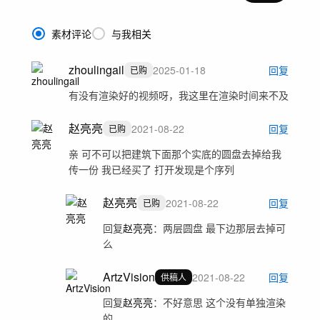
素材评论
与我相关
zhoulingail
2025-01-18
回复
已购
有没有渲染好的视频呀，我这里在渲染时间来不及
赵亮亮
2021-08-22
回复
已购
亲 可不可以把建筑下面那个实底的圆盘去掉给我
传一份 我已经买了 打开发现是个序列
赵亮亮
2021-08-22
回复
已购
回复
赵亮亮
：
两层圆盘 最下边那层去掉可
么
ArtzVision
2021-08-22
回复
供稿人
回复
赵亮亮
：
不好意思 这个没有单独渲染
的