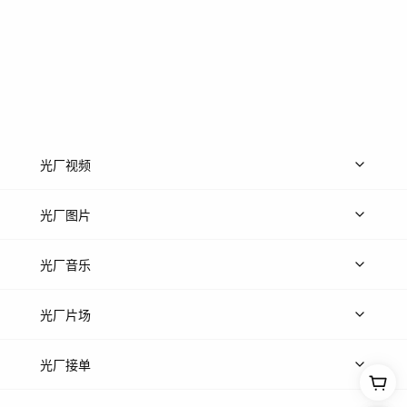
光厂视频
上传视频
精品视频
精选专辑
免费素材
光厂图片
上传图片
精品图片
光厂音乐
热门音乐
免费音效
热门歌单
立即入驻
光厂片场
上传案例
AI找镜头
片场榜单
精选案例
光厂接单