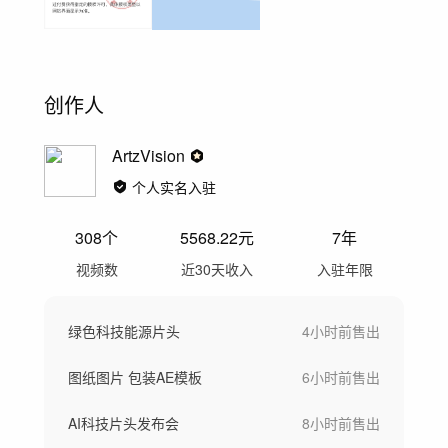
创作人
ArtzVision
个人实名入驻
308
个
5568.22
元
7年
视频数
近30天收入
入驻年限
绿色科技能源片头
4小时前
售出
图纸图片 包装AE模板
6小时前
售出
AI科技片头发布会
8小时前
售出