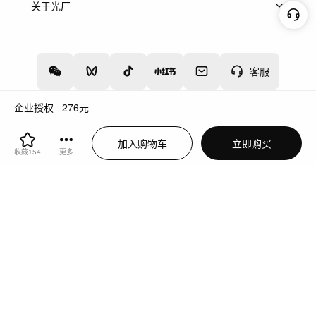
上架服务
热门服务
创作人
关于光厂
关于我们
诚聘英才
帮助中心
权责声明
客服
企业授权
276
元
增值电信业务经营许可证：川B2-20160192
蜀ICP备12020238号-4
加入购物车
立即购买
川公网安备51019002000262
违法和不良信息举报中心
收藏
154
更多
切换到电脑版