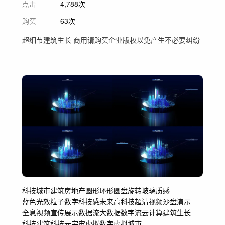
点击
4,788次
购买
63次
超细节建筑生长 商用请购买企业版权以免产生不必要纠纷
科技城市
建筑
房地产
圆形环
形圆盘
旋转玻璃质感
蓝色光效粒子数字
科技感
未来高科
技超清视频
沙盘演示
全息视频
宣传
展示
数据流
大数据
数字流云计算
建筑生长
科技建筑
科技
元宇宙
虚拟数字
虚拟城市