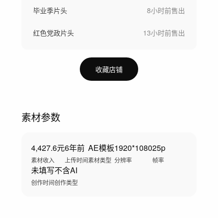
毕业季片头
8小时前
售出
红色党政片头
13小时前
售出
收藏店铺
素材参数
4,427.6元
6年前
AE模板
1920*1080
25p
素材收入
上传时间
素材类型
分辨率
帧率
未填写
不含AI
创作时间
创作类型