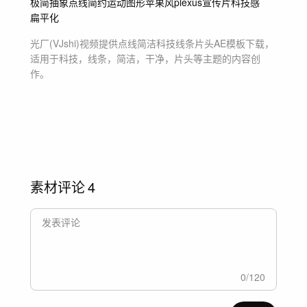
极简
抽象
点线
简约
运动图形
苹果风
plexus
宣传片
科技感
扁平化
光厂(VJshi)视频提供
点线简洁科技线条片头
AE模板
下载，
适用于
科技，线条，简洁，干净，片头等主题
的内容创
作。
素材评论
4
0
/
120