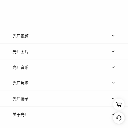
光厂视频
上传视频
精品视频
精选专辑
免费素材
光厂图片
上传图片
精品图片
光厂音乐
热门音乐
免费音效
热门歌单
立即入驻
光厂片场
上传案例
AI找镜头
片场榜单
精选案例
光厂接单
上架服务
热门服务
创作人
关于光厂