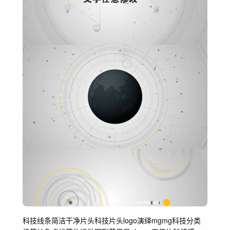
科技
线条
简洁
干净
片头
科技片头
logo演绎
mg
mg科技
分类