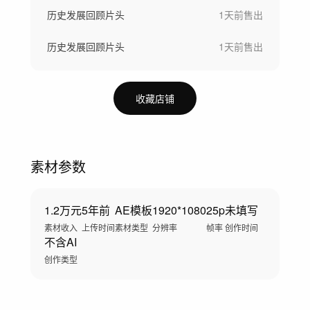
历史发展回顾片头
1天前
售出
历史发展回顾片头
1天前
售出
收藏店铺
素材参数
1.2万元
5年前
AE模板
1920*1080
25p
未填写
素材收入
上传时间
素材类型
分辨率
帧率
创作时间
不含AI
创作类型