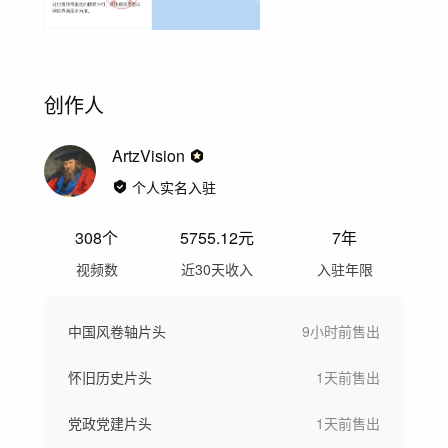
创作人
ArtzVision
个人实名入驻
308
个
5755.12
元
7年
视频数
近30天收入
入驻年限
中国风卷轴片头
9小时前
售出
怀旧历史片头
1天前
售出
党政党建片头
1天前
售出