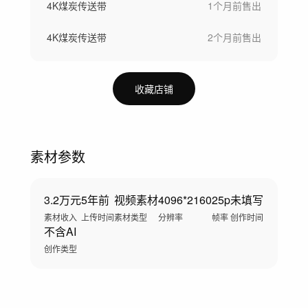
4K煤炭传送带
1个月前
售出
4K煤炭传送带
2个月前
售出
收藏店铺
素材参数
3.2万元
5年前
视频素材
4096*2160
25p
未填写
素材收入
上传时间
素材类型
分辨率
帧率
创作时间
不含AI
创作类型