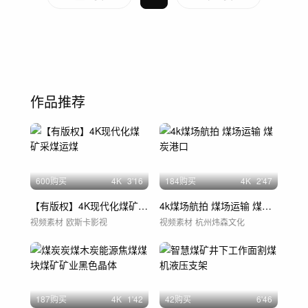
作品推荐
600购买
4
K
3'16
184购买
4
K
2'47
【有版权】4K现代化煤矿采煤运煤
4k煤场航拍 煤场运输 煤炭港口
视频素材
欧斯卡影视
视频素材
杭州炜森文化
187购买
4
K
1'42
42购买
6'46