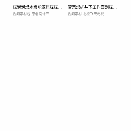
煤炭炭煤木炭能源焦煤煤块煤矿矿业黑色晶体
智慧煤矿井下工作面割煤机液压支架
视频素材包
原创设计库
视频素材
北京飞天电视