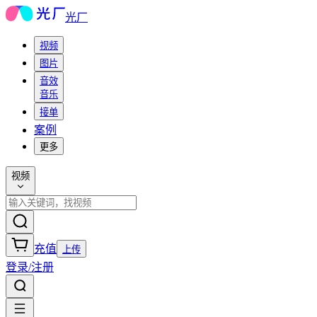
光厂
视频
图片
音效
音乐
接单
案例
更多
视频
充值
上传
登录/注册