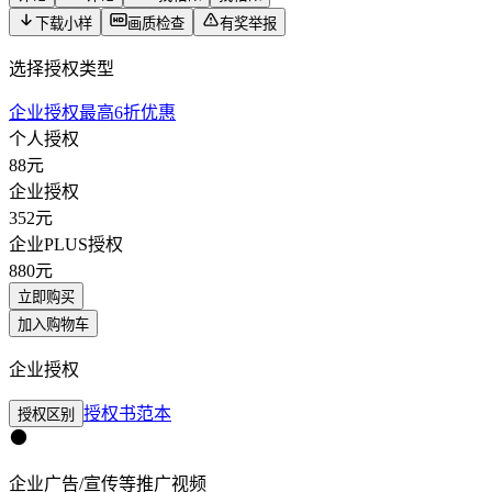
下载小样
画质检查
有奖举报
选择授权类型
企业授权最高6折优惠
个人授权
88
元
企业授权
352
元
企业PLUS授权
880
元
立即购买
加入购物车
企业授权
授权书范本
授权区别
企业广告/宣传等推广视频