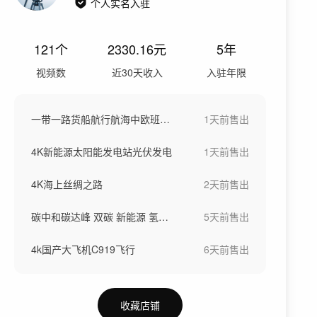
个人实名入驻
121
个
2330.16
元
5年
视频数
近30天收入
入驻年限
一带一路货船航行航海中欧班列海上丝绸之路
1天前
售出
4K新能源太阳能发电站光伏发电
1天前
售出
4K海上丝绸之路
2天前
售出
碳中和碳达峰 双碳 新能源 氢能源
5天前
售出
4k国产大飞机C919飞行
6天前
售出
收藏店铺