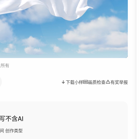
人所有
下载小样
画质检查
有奖举报
写
不含AI
间
创作类型