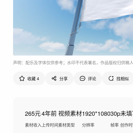
声明：配乐及字体仅供参考；水印不代表署名，作品版权归供稿
收藏
4
分享
评论
找相似
265元
4年前
视频素材
1920*1080
30p
未填
素材收入
上传时间
素材类型
分辨率
帧率
创作时