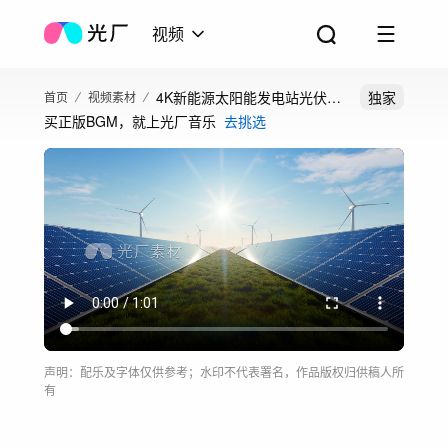
视频
4K新能源太阳能发电站光伏发
独家
首页
视频素材
买正版BGM，就上光厂音乐
去挑选
电
声明：配乐及字体仅供参考；水印不代表署名，作品版权归供稿人所
有