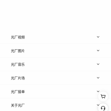
光厂视频
上传视频
精品视频
精选专辑
免费素材
光厂图片
上传图片
精品图片
光厂音乐
热门音乐
免费音效
热门歌单
立即入驻
光厂片场
上传案例
AI找镜头
片场榜单
精选案例
光厂接单
上架服务
热门服务
创作人
关于光厂