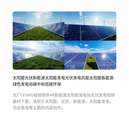
太阳能
光伏
新能源
太阳能发电
光伏发电
风能
太阳能板
能源
绿色
发电站
碳中和
低碳
环保
光厂(VJshi)视频提供
4K新能源太阳能发电站光伏发电
视频
素材
下载，适用于
太阳能，光伏，新能源，太阳能发电，
光伏发电等主题
的内容创作。