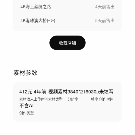
4K海上丝绸之路
4天前
售出
4K港珠澳大桥日出
5天前
售出
收藏店铺
素材参数
412元
4年前
视频素材
3840*2160
30p
未填写
素材收入
上传时间
素材类型
分辨率
帧率
创作时间
不含AI
创作类型