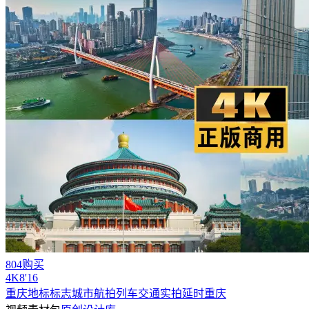
804购买
4
K
8'16
重庆地标标志城市航拍列车交通实拍延时重庆