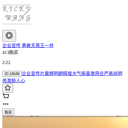
企业宣传 勇敢无畏
王一井
413购买
2:22
企业
宣传片
震撼
明朗
辉煌
大气
振奋
激昂
庄严
高尚
明
ID:
24649
亮
激励人心
购买