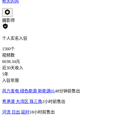
秋天的风
摄影师
个人实名入驻
1560
个
视频数
6038.34
元
近30天收入
5年
入驻年限
风力发电 绿色能源 新能源01
48分钟前
售出
粤港澳 大湾区 珠三角
2小时前
售出
河流 日出 延时
18小时前
售出