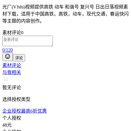
光厂(VJshi)视频提供
高铁 动车 和谐号 复兴号 日出日落
视频素
材
下载，适用于
中国高铁，高铁，动车，现代交通，春运快闪
等主题
的内容创作。
素材评论
0
0
/
120
评论
素材评论
与我相关
暂无评论
选择授权类型
企业授权最高6折优惠
个人授权
48
元