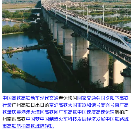
中国高铁
高铁
动车
现代交通
春运快闪
回家
交通强国
夕阳下高铁
行驶
广州高铁日出日落
京沪高铁
大国重器
和谐号
复兴号
南广高
铁
肇庆
粤港澳大湾区高铁网
广东高铁
中国速度
高速运输
航拍广
州南站高铁
中国梦
中国制造
火车
科技发展
经济发展
中国铁路
城
市高铁
航拍高铁
城际轻轨