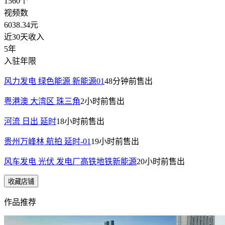
1560
个
视频数
6038.34
元
近30天收入
5年
入驻年限
风力发电 绿色能源 新能源01
48分钟前
售出
粤港澳 大湾区 珠三角
2小时前
售出
河流 日出 延时
18小时前
售出
贵州万峰林 航拍 延时-01
19小时前
售出
风车发电 光伏 发电厂高铁地铁新能源
20小时前
售出
收藏店铺
作品推荐