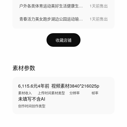
户外各类体育运动美好生活健康生活城市宣传
1天前
售出
青春活力美女跑步湖边公园运动瑜伽健身运动
1天前
售出
收藏店铺
素材参数
6,115.6元
4年前
视频素材
3840*2160
25p
素材收入
上传时间
素材类型
分辨率
帧率
未填写
不含AI
创作时间
创作类型