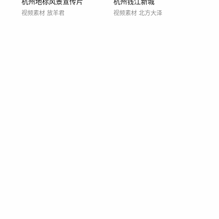
杭州地标风景宣传片
杭州钱江新城
视频素材
放羊君
视频素材
北方大泽