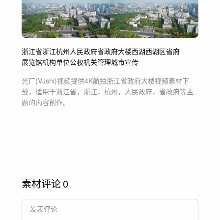
浙江省
浙江
杭州
人民政府
省政府
大楼
西湖
西湖区
省府
展览馆
机构
单位
公权
机关
管理
城市
宣传
光厂(VJshi)视频提供
4K航拍浙江省政府大楼
视频素材
下
载，适用于
浙江省，浙江，杭州，人民政府，省政府等主
题
的内容创作。
素材评论
0