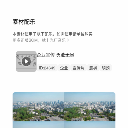
素材配乐
本素材使用了以下配乐，如需使用请单独购买
更多正版BGM，就上光厂音乐
企业宣传 勇敢无畏
ID:
24649
企业
宣传片
震撼
明朗
辉煌
大气
振奋
激昂
庄严
高尚
明亮
激励人心