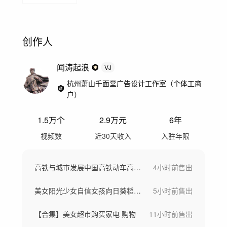
创作人
闻涛起浪
VJ
杭州萧山千面堂广告设计工作室（个体工商
户）
1.5万
个
2.9万
元
6年
视频数
近30天收入
入驻年限
高铁与城市发展中国高铁动车高铁站候车大厅
4小时前
售出
美女阳光少女自信女孩向日葵稻田骑车画画
5小时前
售出
【合集】美女超市购买家电 购物
11小时前
售出