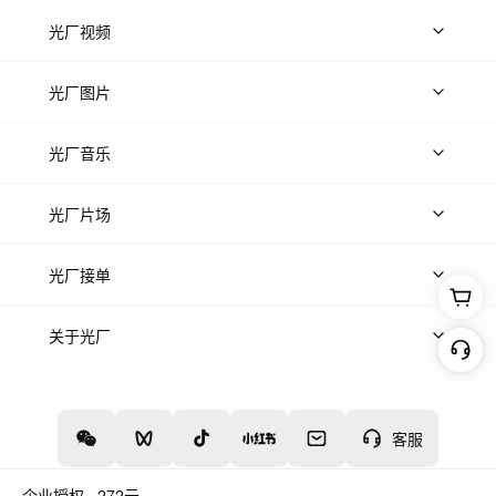
光厂视频
上传视频
精品视频
精选专辑
免费素材
光厂图片
上传图片
精品图片
光厂音乐
热门音乐
免费音效
热门歌单
立即入驻
光厂片场
上传案例
AI找镜头
片场榜单
精选案例
光厂接单
上架服务
热门服务
创作人
关于光厂
关于我们
诚聘英才
帮助中心
权责声明
客服
企业授权
272
元