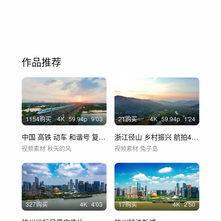
作品推荐
1154购买
4
K
59.94
p
9'03
21购买
4
K
59.94
p
1'24
中国 高铁 动车 和谐号 复兴号 唯美
浙江径山 乡村振兴 航拍4k60帧
视频素材
秋天的风
视频素材
兔子岛
327购买
4
K
4'03
17购买
4
K
2'50