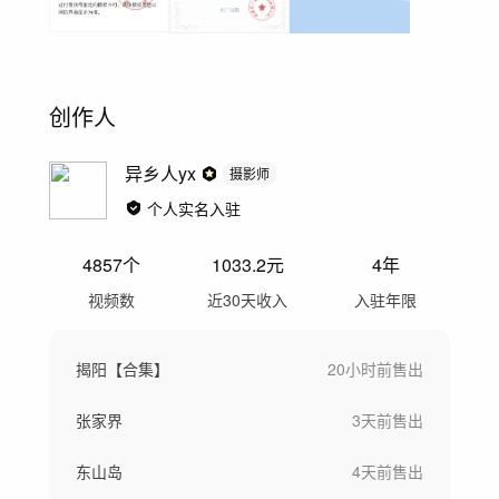
创作人
异乡人yx
摄影师
个人实名入驻
4857
个
1033.2
元
4年
视频数
近30天收入
入驻年限
揭阳【合集】
20小时前
售出
张家界
3天前
售出
东山岛
4天前
售出