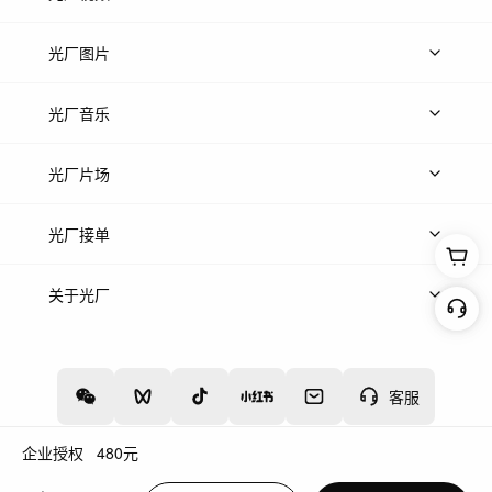
上传视频
精品视频
精选专辑
免费素材
光厂图片
上传图片
精品图片
光厂音乐
热门音乐
免费音效
热门歌单
立即入驻
光厂片场
上传案例
AI找镜头
片场榜单
精选案例
光厂接单
上架服务
热门服务
创作人
关于光厂
关于我们
诚聘英才
帮助中心
权责声明
客服
企业授权
480
元