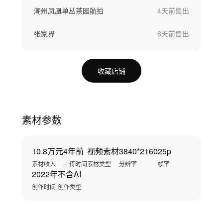
潮州凤凰单丛茶园航拍
4天前
售出
张家界
8天前
售出
收藏店铺
素材参数
10.8万元
4年前
视频素材
3840*2160
25p
素材收入
上传时间
素材类型
分辨率
帧率
2022年
不含AI
创作时间
创作类型