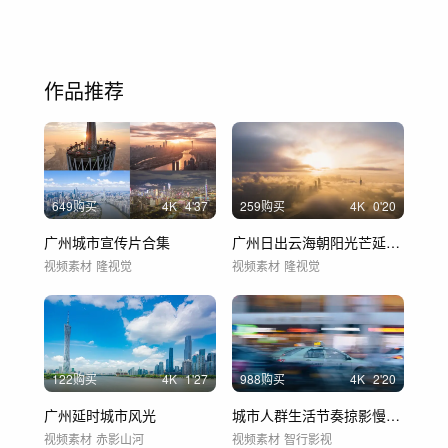
作品推荐
649购买
4
K
4'37
259购买
4
K
0'20
广州城市宣传片合集
广州日出云海朝阳光芒延时航拍(23)
视频素材
隆视觉
视频素材
隆视觉
122购买
4
K
1'27
988购买
4
K
2'20
广州延时城市风光
城市人群生活节奏掠影慢门摄影王家卫影像
视频素材
赤影山河
视频素材
智行影视