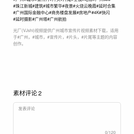
#珠江新城
#建筑
#城市繁华
#夜景
#火烧云晚霞
#延时合集
#广州国际金融中心
#商务楼盘发展
#房地产
#4K
#快闪
#延时摄影
#广州塔
#广州航拍
光厂(VJshi)视频提供
广州城市宣传片
视频素材
下载，适用
于
#广州，#城市，#宣传片，#片头，#片尾等主题
的内容
创作。
素材评论
2
0
/
120