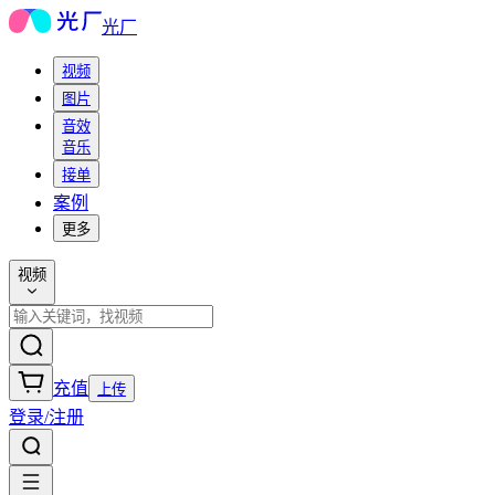
光厂
视频
图片
音效
音乐
接单
案例
更多
视频
充值
上传
登录/注册