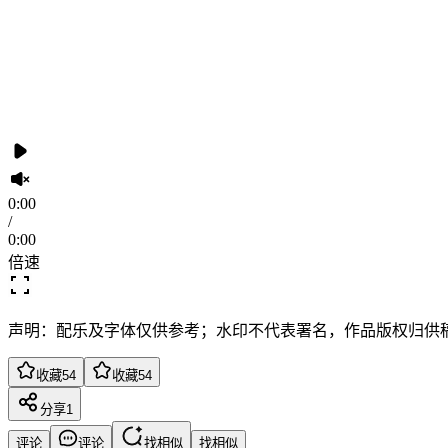
0:00
/
0:00
倍速
声明：配乐及字体仅供参考；水印不代表署名，作品版权归供
收藏
54
收藏
54
分享
1
评论
评论
找相似
找相似