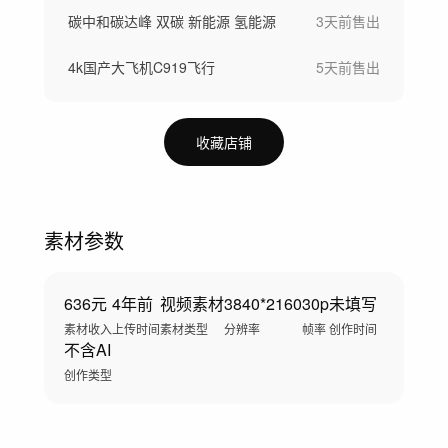
碳中和碳达峰 双碳 新能源 氢能源
3天前
售出
4k国产大飞机C919飞行
5天前
售出
收藏店铺
素材参数
636元
4年前
视频素材
3840*2160
30p
未填写
素材收入
上传时间
素材类型
分辨率
帧率
创作时间
不含AI
创作类型