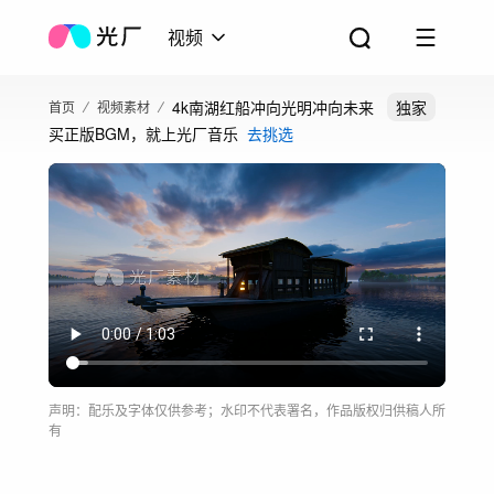
视频
4k南湖红船冲向光明冲向未来
独家
首页
视频素材
买正版BGM，就上光厂音乐
去挑选
声明：配乐及字体仅供参考；水印不代表署名，作品版权归供稿人所
有