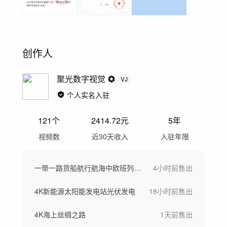
创作人
聚光数字视觉
VJ
个人实名入驻
121
个
2414.72
元
5年
视频数
近30天收入
入驻年限
一带一路货船航行航海中欧班列海上丝绸之路
4小时前
售出
4K新能源太阳能发电站光伏发电
18小时前
售出
4K海上丝绸之路
1天前
售出