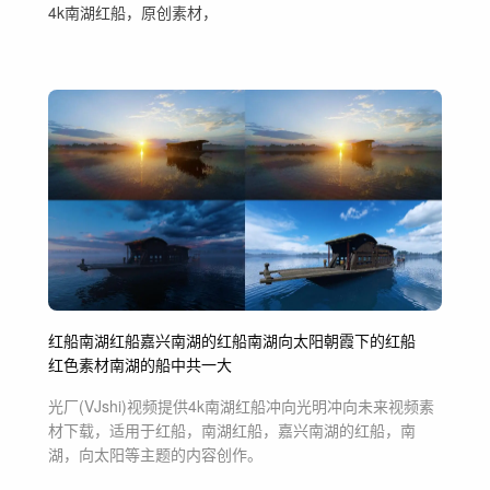
4k南湖红船，原创素材，
红船
南湖红船
嘉兴南湖的红船
南湖
向太阳
朝霞下的红船
红色素材
南湖的船
中共一大
光厂(VJshi)视频提供
4k南湖红船冲向光明冲向未来
视频素
材
下载，适用于
红船，南湖红船，嘉兴南湖的红船，南
湖，向太阳等主题
的内容创作。