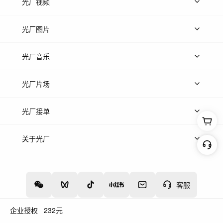
光厂视频
上传视频
精品视频
精选专辑
免费素材
光厂图片
上传图片
精品图片
光厂音乐
热门音乐
免费音效
热门歌单
立即入驻
光厂片场
上传案例
AI找镜头
片场榜单
精选案例
光厂接单
上架服务
热门服务
创作人
关于光厂
关于我们
诚聘英才
帮助中心
权责声明
客服
企业授权
232
元