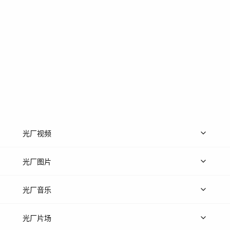
光厂视频
上传视频
精品视频
精选专辑
免费素材
光厂图片
上传图片
精品图片
光厂音乐
热门音乐
免费音效
热门歌单
立即入驻
光厂片场