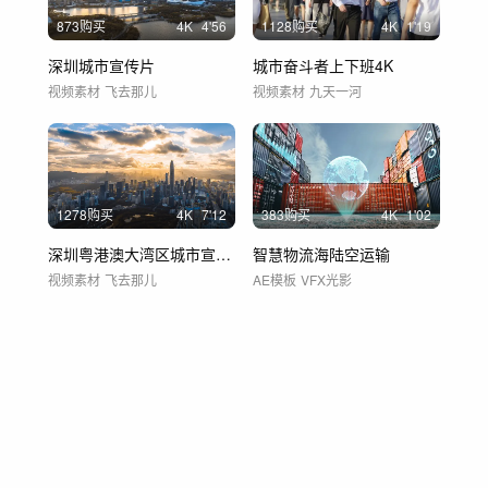
873购买
4
K
4'56
1128购买
4
K
1'19
深圳城市宣传片
城市奋斗者上下班4K
视频素材
飞去那儿
视频素材
九天一河
1278购买
4
K
7'12
383购买
4
K
1'02
深圳粤港澳大湾区城市宣传片
智慧物流海陆空运输
视频素材
飞去那儿
AE模板
VFX光影