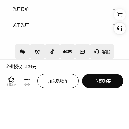
上传案例
AI找镜头
片场榜单
精选案例
光厂接单
上架服务
热门服务
创作人
关于光厂
关于我们
诚聘英才
帮助中心
权责声明
客服
企业授权
224
元
增值电信业务经营许可证：川B2-20160192
蜀ICP备12020238号-4
加入购物车
立即购买
川公网安备51019002000262
违法和不良信息举报中心
收藏
134
更多
切换到电脑版