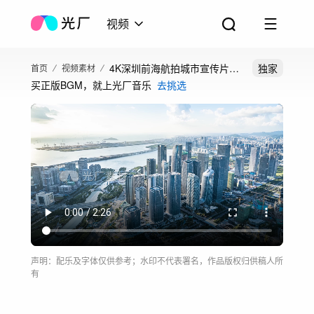
视频
4K深圳前海航拍城市宣传片素
独家
首页
视频素材
买正版BGM，就上光厂音乐
去挑选
材
声明：配乐及字体仅供参考；水印不代表署名，作品版权归供稿人所
有