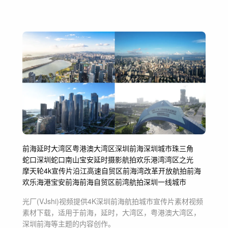
前海
延时
大湾区
粤港澳大湾区
深圳前海
深圳
城市
珠三角
蛇口
深圳蛇口
南山
宝安
延时摄影
航拍
欢乐港湾
湾区之光
摩天轮
4k
宣传片
沿江高速
自贸区
前海湾
改革开放
航拍前海
欢乐海港
宝安前海
前海自贸区
前湾
航拍深圳
一线城市
光厂(VJshi)视频提供
4K深圳前海航拍城市宣传片素材
视频
素材
下载，适用于
前海，延时，大湾区，粤港澳大湾区，
深圳前海等主题
的内容创作。