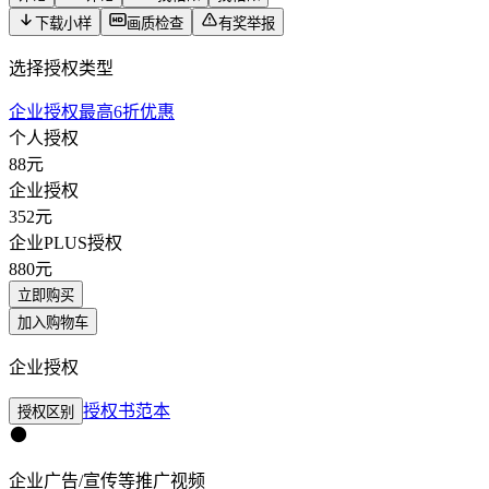
下载小样
画质检查
有奖举报
选择授权类型
企业授权最高6折优惠
个人授权
88
元
企业授权
352
元
企业PLUS授权
880
元
立即购买
加入购物车
企业授权
授权书范本
授权区别
企业广告/宣传等推广视频