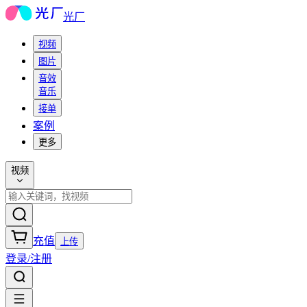
光厂
视频
图片
音效
音乐
接单
案例
更多
视频
充值
上传
登录/注册