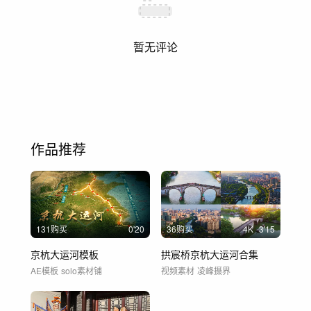
暂无评论
作品推荐
131购买
0'20
36购买
4
K
3'15
京杭大运河模板
拱宸桥京杭大运河合集
AE模板
solo素材铺
视频素材
凌峰摄界