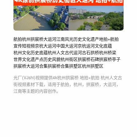
航拍
杭州
拱宸桥
大运河
江南
风光
历史
文化
遗产
地拍+航拍
宣传短视频
京杭大运河
中国大运河
京杭运河
文化底蕴
杭州文化
历史底蕴
杭州人文
古代运河
古石拱桥
杭州桥梁
世界文化遗产点
历史风貌
杭州街区
拱宸桥石碑
拱宸桥亭子
拱宸桥大运河合集
拱宸桥合集
拱墅区
杭州拱墅区
光厂(VJshi)视频提供
4k杭州拱宸桥 地拍+航拍 杭州人文古
街
视频素材
下载，适用于
航拍，杭州，拱宸桥，大运河，
江南等主题
的内容创作。