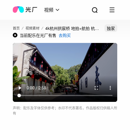
视频
4k杭州拱宸桥 地拍+航拍 杭州
独家
首页
视频素材
当前配乐在光厂有售
去购买
人文古街
声明：配乐及字体仅供参考；水印不代表署名，作品版权归供稿人所
有