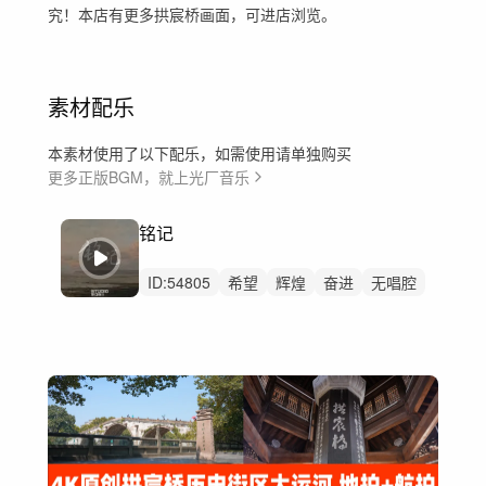
究！本店有更多拱宸桥画面，可进店浏览。
素材配乐
本素材使用了以下配乐，如需使用请单独购买
更多正版BGM，就上光厂音乐
铭记
ID:
54805
希望
辉煌
奋进
无唱腔
精神
磅礴
恢弘
弦乐
大气震撼
配乐
宣传片
推广
主旋律
钢琴
弦乐组