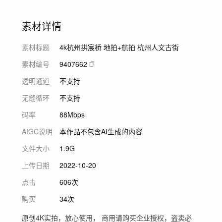
素材详情
素材标题
4k杭州拱宸桥 地拍+航拍 杭州人文古街
素材编号
9407662
透明通道
不支持
无缝循环
不支持
码率
88Mbps
AIGC说明
本作品不包含AI生成的内容
文件大小
1.9G
上传日期
2022-10-20
点击
606次
购买
34次
原创4K实拍，放心使用， 商用请购买企业授权，盗卖必