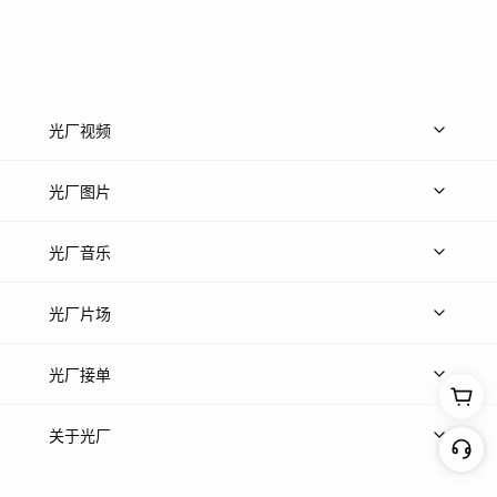
光厂视频
上传视频
精品视频
精选专辑
免费素材
光厂图片
上传图片
精品图片
光厂音乐
热门音乐
免费音效
热门歌单
立即入驻
光厂片场
上传案例
AI找镜头
片场榜单
精选案例
光厂接单
上架服务
热门服务
创作人
关于光厂
关于我们
诚聘英才
帮助中心
权责声明