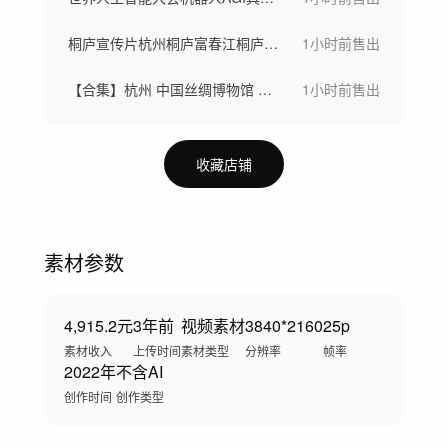
桐庐宣传片杭州桐庐富春江桐庐地标
1小时前
售出
【合集】杭州 中国丝绸博物馆 丝绸
1小时前
售出
收藏店铺
素材参数
4,915.2元
3年前
视频素材
3840*2160
25p
素材收入
上传时间
素材类型
分辨率
帧率
2022年
不含AI
创作时间
创作类型