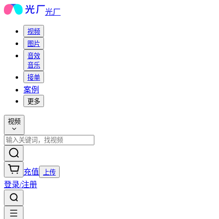
光厂
视频
图片
音效
音乐
接单
案例
更多
视频
充值
上传
登录/注册