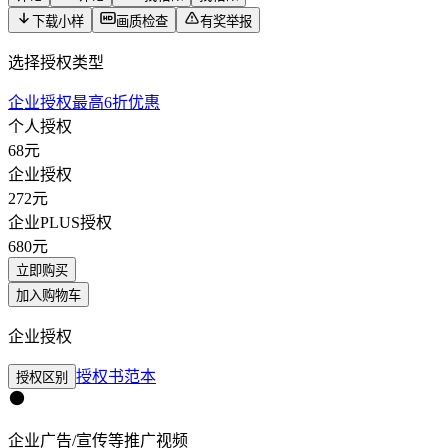
下载小样
画质检查
有奖举报
选择授权类型
企业授权最高6折优惠
个人授权
68
元
企业授权
272
元
企业PLUS授权
680
元
立即购买
加入购物车
企业授权
授权书范本
授权区别
企业广告/宣传等推广视频