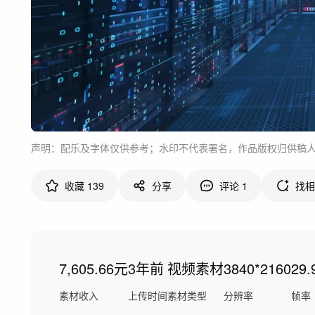
声明：配乐及字体仅供参考；水印不代表署名，作品版权归供稿
收藏
139
分享
评论
1
找相
7,605.66元
3年前
视频素材
3840*2160
29.
素材收入
上传时间
素材类型
分辨率
帧率