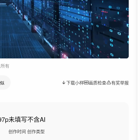
人所有
似
下载小样
画质检查
有奖举报
97p
未填写
不含AI
创作时间
创作类型