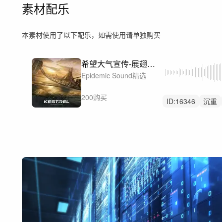
素材配乐
本素材使用了以下配乐，如需使用请单独购买
希望大气宣传-展翅高飞-I'll Fly Far Away
Epidemic Sound精选
200购买
ID:
16346
沉重
壮烈的
预告片
广阔
巨大
激