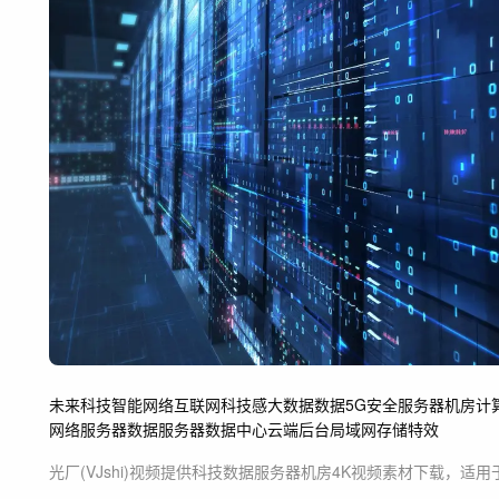
未来
科技
智能
网络
互联网
科技感
大数据
数据
5G
安全
服务器
机房
计
网络服务器
数据服务器
数据中心
云端
后台
局域网
存储
特效
光厂(VJshi)视频提供
科技数据服务器机房4K
视频素材
下载，适用