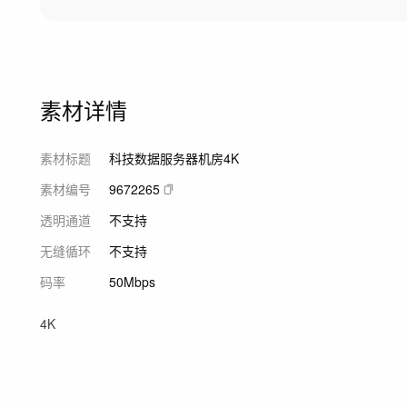
素材详情
素材标题
科技数据服务器机房4K
素材编号
9672265
透明通道
不支持
无缝循环
不支持
码率
50Mbps
4K