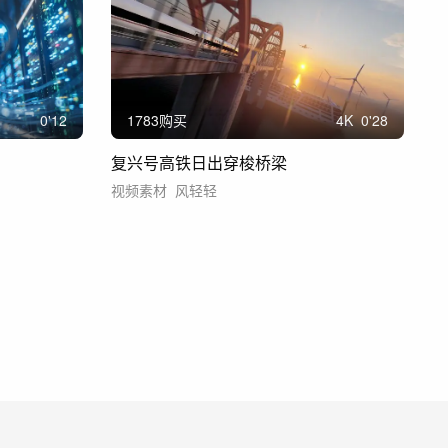
0'12
1783购买
4
K
0'28
复兴号高铁日出穿梭桥梁
视频素材
风轻轻