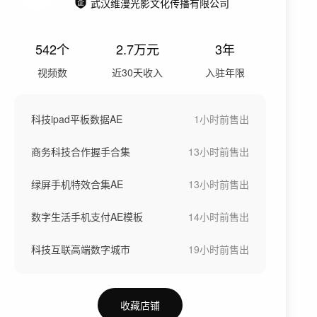
武汉维漫光影文化传播有限公司
542
个
2.7万
元
3年
视频数
近30天收入
入驻年限
科技ipad平板数据AE
1小时前
售出
商务科技合作握手合集
13小时前
售出
绿屏手机特效合集AE
13小时前
售出
数字生活手机支付AE模板
14小时前
售出
科技互联高端数字城市
19小时前
售出
收藏店铺