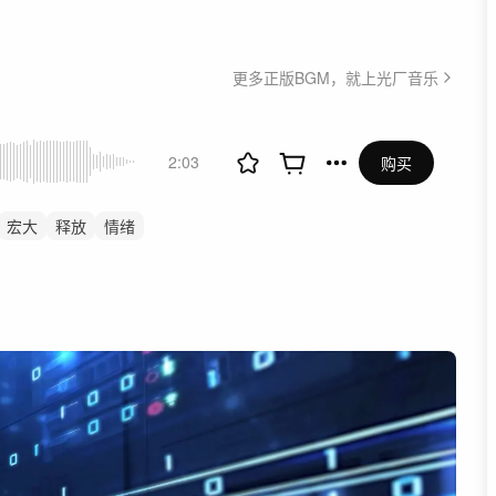
更多正版BGM，就上光厂音乐
2:03
购买
宏大
释放
情绪
氛围
氛围音乐
行动
情
航拍
宣传片
纪录片