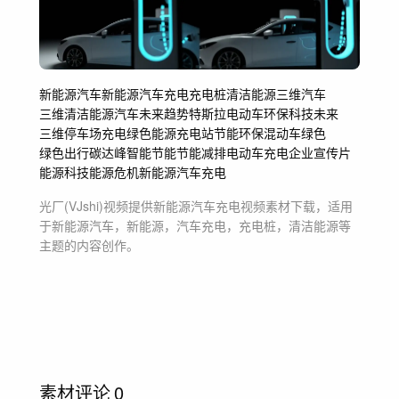
新能源汽车
新能源
汽车充电
充电桩
清洁能源
三维汽车
三维清洁能源汽车
未来趋势
特斯拉
电动车
环保
科技
未来
三维
停车场充电
绿色能源
充电站
节能环保
混动车
绿色
绿色出行
碳达峰
智能
节能
节能减排
电动车充电
企业宣传片
能源科技
能源危机
新能源汽车充电
光厂(VJshi)视频提供
新能源汽车充电
视频素材
下载，适用
于
新能源汽车，新能源，汽车充电，充电桩，清洁能源等
主题
的内容创作。
素材评论
0