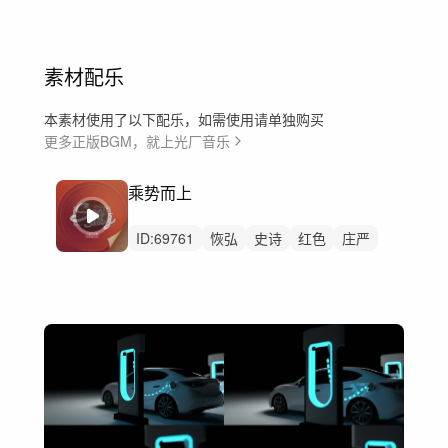
素材配乐
本素材使用了以下配乐，如需使用请单独购买
更多正版BGM，就上光厂音乐
乘势而上
ID:
69761
恢弘
史诗
红色
庄严
希望
辉煌
奋进
大气磅礴
无唱腔
中鼓