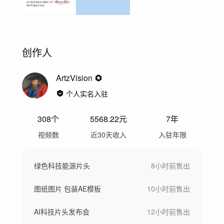
创作人
ArtzVision
个人实名入驻
308
个
5568.22
元
7年
视频数
近30天收入
入驻年限
绿色科技能源片头
8小时前
售出
图纸图片 包装AE模板
10小时前
售出
AI科技片头发布会
12小时前
售出