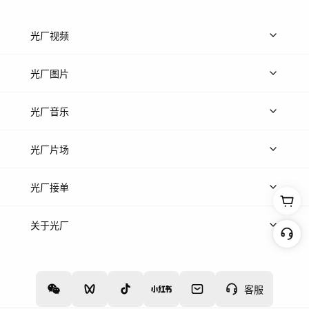
光厂视频
上传视频
精品视频
精选专辑
免费素材
光厂图片
上传图片
精品图片
光厂音乐
热门音乐
免费音效
热门歌单
立即入驻
光厂片场
上传案例
AI找镜头
片场榜单
精选案例
光厂接单
上架服务
热门服务
创作人
关于光厂
关于我们
诚聘英才
帮助中心
权责声明
客服