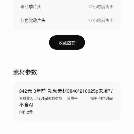
毕业季片头
12小时前
售出
红色党政片头
17小时前
售出
收藏店铺
素材参数
342元
3年前
视频素材
3840*2160
25p
未填写
素材收入
上传时间
素材类型
分辨率
帧率
创作时间
不含AI
创作类型