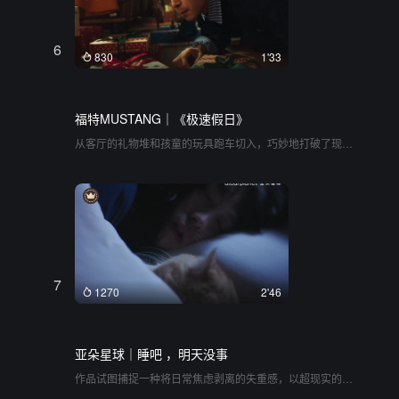
种积极、向上的观看状态，让人相信每一个平凡的时刻都蕴
藏着创造无限可能的潜力。整体气质温暖、真诚，充满人文
关怀与生命力
6
830
1'33
福特MUSTANG｜《极速假日》
从客厅的礼物堆和孩童的玩具跑车切入，巧妙地打破了现实
与微缩景观的边界。玩具车驶入阴影的瞬间，幻化为真实的
跑车穿梭在城市街道、海岸线和密林之中。这不仅是一场跨
越四季的公路旅行，更是一次找回童心的驾驶体验。沙滩上
的遮阳伞、溪边的露营者以及雪地里的滑雪小人，共同构建
出一个充满趣味和奇观的微观世界。最终跑车被真实的手拿
起，重回男孩的手中，形成一个精巧的叙事闭环。全片在真
实与模型的无缝切换中，将驾驶的自由感与童年对速度的纯
真想象交织在一起，带来一场充满惊喜的视觉游戏
7
1270
2'46
亚朵星球｜睡吧 ，明天没事
作品试图捕捉一种将日常焦虑剥离的失重感，以超现实的悬
浮姿态作为视觉核心，将人从繁杂的日间事务中解脱出来。