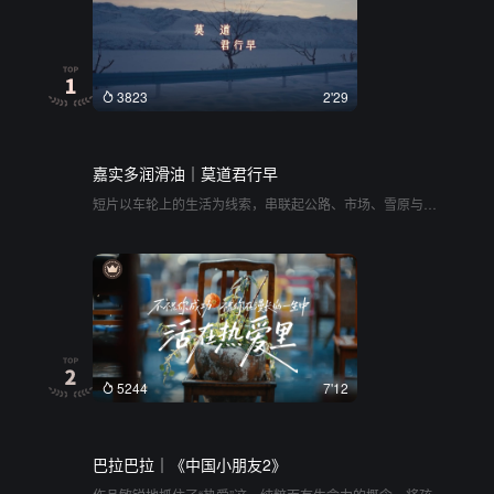
3823
2'29
嘉实多润滑油｜莫道君行早
短片以车轮上的生活为线索，串联起公路、市场、雪原与城
市的日常切片。它将镜头对准了穿行于途中的普通人——货
车司机、搬家工人、夜班网约车师傅，通过平实的旁白和生
活化的场景，勾勒出一种为了“小日子”和“小梦想”而奔波的韧
性。没有刻意拔高的宣言，只有车厢里做饭的烟火气、挂在
货箱旁的篮球，以及旅途中的片刻陪伴。整体气质质朴且温
情，将品牌所倡导的守护与启程，自然地融进了每一个平凡
而热烈的清晨
5244
7'12
巴拉巴拉｜《中国小朋友2》