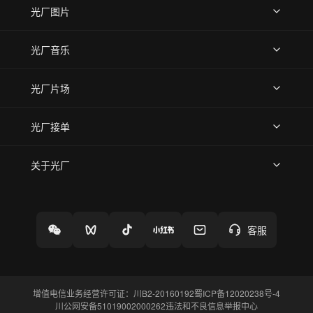
上传视频
精品视频
精选专辑
免费素材
光厂图片
上传图片
精品图片
光厂音乐
热门音乐
免费音效
热门歌单
立即入驻
光厂片场
上传案例
AI找镜头
片场榜单
精选案例
光厂接单
上架服务
热门服务
创作人
关于光厂
关于我们
诚聘英才
帮助中心
权责声明
客服
增值电信业务经营许可证：川B2-20160192
蜀ICP备12020238号-4
川公网安备51019002000262
违法和不良信息举报中心