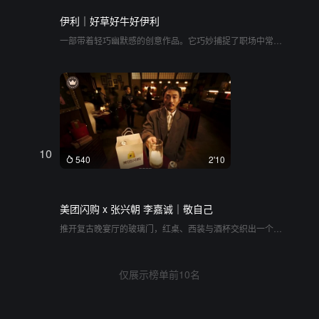
伊利｜好草好牛好伊利
一部带着轻巧幽默感的创意作品。它巧妙捕捉了职场中常见
的崩溃瞬间，用极具反差的无厘头桥段将其消解。将办公室
的压抑与辽阔草原的纯净进行并置，通过夸张的肢体语言和
诙谐的对话，把观众带入一种放松、荒诞又充满解构趣味的
状态。整体气质轻松跳脱，在看似无序的片段中串联起关于
自然、营养与生活态度的表达
10
540
2'10
美团闪购 x 张兴朝 李嘉诚｜敬自己
推开复古晚宴厅的玻璃门，红桌、西装与酒杯交织出一个温
暖而略带迷幻的跨年派对。短片以一种极具张力的超现实蒙
太奇，将个体的日常困境与岁末的慰藉巧妙缝合。从酒杯的
倒影中坠入，观众被抛入一系列怪诞而又无比真实的现代生
仅展示榜单前10名
活切片：化作巨型冰淇淋的职场重压、被困于婴儿襁褓中的
成年人、在街头推着泥土车歇斯底里呐喊的上班族，以及在
天台擂台上荒诞对峙的群像。每一次下坠与穿透，都是对这
一年荒诞与疲惫的具象化放大。美团闪购的纸袋与酒水，成