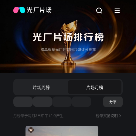
片场周榜
片场月榜
2026年
·
7
月
2026年
·
7
月
分享
月榜单于每月3日中午12点产生
榜单奖励说明