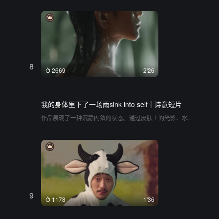
画面的冷色调与昏暗的光影共同营造出深宵的静谧氛围。镜
头不疾不徐地在人物、场景和细碎的生活物件间游走，带领
观众进入一个没有时间压迫、可以安心闭目的停滞空间
8
2669
2'26
我的身体里下了一场雨sink into self｜诗意短片
作品展现了一种沉静内敛的状态。通过皮肤上的光影、水
滴、自然环境的交织，传达出一种关于身体与自然感知的概
念。镜头将细微的感官体验放大，让观看者沉浸在一种较为
静谧的氛围中。整体视觉语言克制，通过环境与人物的互
动，构建出一种特定的情绪空间
9
1178
1'36