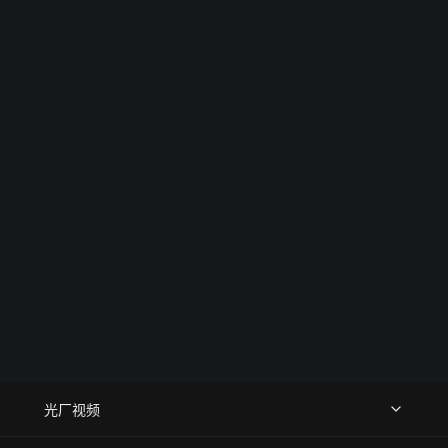
为穿梭于这些梦境与现实之间的线索。它不再仅仅是一次配
送，而是一种仪式感的自我救赎。影片用戏谑而不失温情的
语调，捕捉到了当代人在压力下变形却依然挣扎向上的姿
态，最终所有的光怪陆离在宴会厅的碰杯声中消解。“敬这一
年不平庸的自己”，这句话落在一场狂欢的尾声，不仅是向过
去的告别，更是对每一个在泥泞中走过一年的普通人的致敬
光厂视频