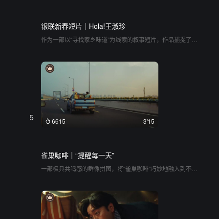
银联新春短片｜Hola!王淑珍
作为一部以“寻找家乡味道”为线索的叙事短片，作品捕捉了跨
越地域与代际的情感羁绊。一家人带着泛黄的食谱笔记，在
异国的街头巷尾探寻爷爷留下的足迹。镜头在过去的厨房忙
碌与如今的异国寻访之间交织，将家庭的记忆具象化为一道
道承载情感的菜肴。短片的气质温情而细腻，通过祖孙之间
跨越时空的对话，展现出无论走多远，最让人安心的依然是
那一口熟悉的“家的味道”。这种状态自然而克制地将观众代入
一场关于爱与记忆的旅行，让人在烟火气中感受到血脉相连
的温度
5
6615
3'15
雀巢咖啡｜“提醒每一天”
一部极具共鸣感的群像拼图，将“雀巢咖啡”巧妙地融入到不同
时代、不同身份的人生截面中。从1998年的青涩少年到2023
年的音乐制作人，从乡村支教的喜悦到极限运动的挥洒，作
品以一种温润而充满力量的语调，串联起无数个闪光的日常
瞬间。没有刻意说教，而是用极其丰富的生活细节和跨越时
空的转场，讲述了“提醒每一天”的品牌理念。它把观众带入一