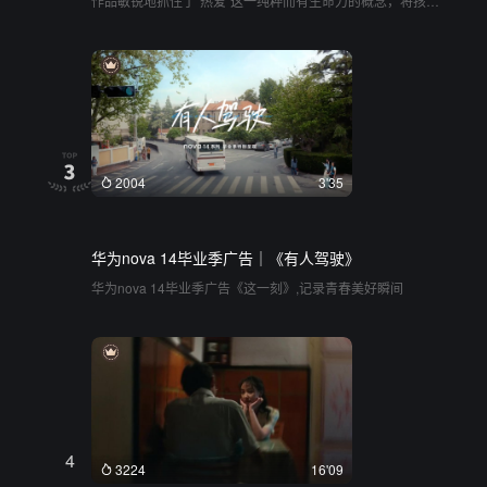
作品敏锐地抓住了“热爱”这一纯粹而有生命力的概念，将孩童
时期自然流露的专注、好奇与坚持，生动地呈现在观众面
前。它没有止步于单薄的展示，而是通过对多种多样的生活
切片的记录——从昆虫观察到琵琶弹奏，从街舞、武术到悠
悠球、网球——将观者带入一种充满力量且温柔的共鸣中。
全片的节奏从微观的静谧到宏观的热血，画面气质始终保持
着明亮、温情与向上的质感。旁白娓娓道来，没有说教与定
义，而是用极具温度的语言，将每一个孩子身上那股“不认输”
的劲儿和“风吹不灭”的火，转化为一种跨越年龄的抚慰。观众
能在这些鲜活的场景中，感受到时间流逝的宽容，也能深切
2004
3'35
体会到“拥有热爱的人，是最自由的人”这一核心立意。整部作
品以细腻的情感捕捉和极具包容性的视角，传递出长久而动
人的力量
华为nova 14毕业季广告｜《有人驾驶》
华为nova 14毕业季广告《这一刻》,记录青春美好瞬间
4
3224
16'09