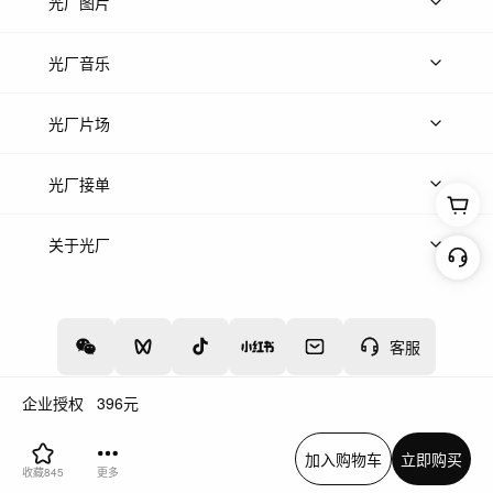
上传视频
精品视频
精选专辑
免费素材
光厂图片
上传图片
精品图片
光厂音乐
热门音乐
免费音效
热门歌单
立即入驻
光厂片场
上传案例
AI找镜头
片场榜单
精选案例
光厂接单
上架服务
热门服务
创作人
关于光厂
关于我们
诚聘英才
帮助中心
权责声明
客服
企业授权
396
元
增值电信业务经营许可证：川B2-20160192
蜀ICP备12020238号-4
加入购物车
立即购买
网络文化经营许可证
违法和不良信息举报中心
收藏
845
更多