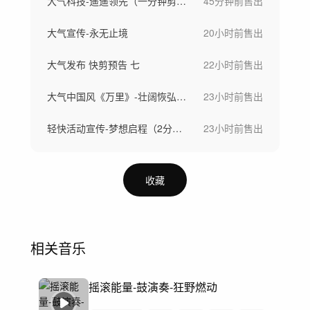
大气科技-遥遥领先（一分钟剪辑版、完整版、30秒版）
45分钟前
售出
大气宣传-永无止境
20小时前
售出
大气发布 快剪预告 七
22小时前
售出
大气中国风《万里》-壮阔恢弘震撼史诗
23小时前
售出
轻快活动宣传-梦想启程（2分钟、1分钟、30s）（剪辑师必备）
23小时前
售出
收藏
相关音乐
摇滚能量-鼓演奏-狂野燃动