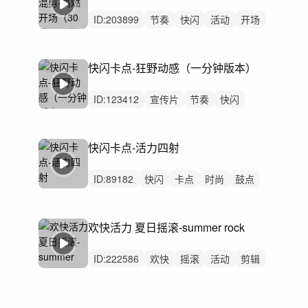
越野夏日超燃混剪
ID:
203899
节奏
快闪
活动
开场
片头
体育
运动
快剪
预告
预热
汽车
发布会
运动会
快闪卡点-狂野动感（一分钟版本）
宣传片现场摩托
比赛赛事花絮混剪
ID:
123412
宣传片
节奏
快闪
卡点
快剪
花絮
快节奏
摇滚rock
混剪
体育运动
赛事比赛
发布会
快闪卡点-活力四射
活动现场
马拉松拉力赛
足球世界杯
ID:
89182
快闪
卡点
时尚
鼓点
运动
体育
节奏
广告
活动
花絮
快剪
放克
活动快剪
快节奏踩点
欢快活力 夏日摇滚-summer rock
青春年轻校园
ID:
222586
欢快
摇滚
活动
剪辑
青春
校园
学校
快剪
快闪
卡点
宣传片
广告
夏天
汽车
夏令营