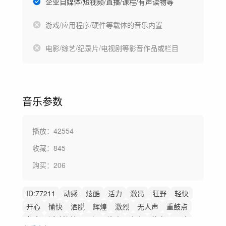
企业自媒体/短视频/直播/课程/有声读物等
游戏/应用程序/硬件等载体的音乐内置
电影/综艺/纪录片/电视剧等影音作品或栏目
音乐参数
播放：
42554
收藏：
845
购买：
206
ID:
77211
动感
炫酷
活力
激昂
狂野
轻快
开心
愉快
洒脱
辉煌
激烈
无人声
重鼓点
节奏
活动快剪
开场
片头
赛车
体育
运动