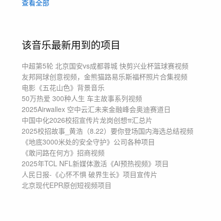
查看全部
快闪
卡点
摇滚
快剪
广告
户外
活动
超燃
预告片
足球篮球赛事比赛
越野试驾驾驶预热
奥运会奥运摩托
世界杯
该音乐最新用到的项目
中超第5轮 北京国安vs成都蓉城 快剪
兴业杯篮球赛视频
友邦网球创意视频，金熊猫
路易乐斯福杯照片合集视频
电影《五花山色》背景音乐
50万热爱 300种人生 车主故事系列视频
2025Airwallex 空中云汇未来金融峰会
奥迪赛道日
中国中化2026校招宣传片
龙岗创想π汇总片
2025校招故事_黄浩（8.22）
要你登场国内海选总结视频
《地底3000米处的安全守护》
公司各种项目
《敢问路在何方》
招商视频
2025年TCL NFL新媒体激活《AI预热视频》项目
人民日报-《心怀不惧 破界生长》项目
宣传片
北京现代EPR原创短视频项目