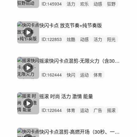
ID:
145934
活力
欢乐
动感
狂野
精神
卡点
快闪
律动
摇滚
企业宣传片
广告
燃动
快闪卡点
快闪卡点 放克节奏+纯节奏版
炫酷
激昂
ID:
122853
炫酷
动感
活力
阳光
轻快
律动
快闪
卡点
片头
潮流
时尚
电商
购物节
促销
鼓点
摇滚快闪卡点混剪-无限火力（含30秒、一分钟）
ID:
162444
快闪
运动
体育
马拉松
竞技
汽车
摇滚
预告
预热
活动
节奏
预告片
摇滚 时尚 活力 激情 能量
开场足球力量球赛
极限试驾车展越野
篮球比赛赛事摩托
ID:
122644
体育
运动
广告
摇滚
激情
高燃
电竞游戏竞技
马拉松
活动
运动会
快节奏
驾驶试驾
快闪卡点混剪-高燃开场（30秒、一分钟）
快闪
夏天饮料汽水