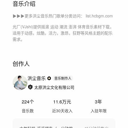
音乐介绍
▶▶▶更多洪尘音乐热门歌单分类访问： list.hcbgm.com
光厂(VJshi)提供
摇滚 运动 潮流 澎湃 体育
音乐素材下载，
适用于
动感，炫酷，活力，激昂，狂野等风格主题
的配乐
需求。
创作人
洪尘音乐
音乐制作人
太原洪尘文化有限公司
224
个
11.6万
元
3年
音乐数
近30天收入
入驻年限