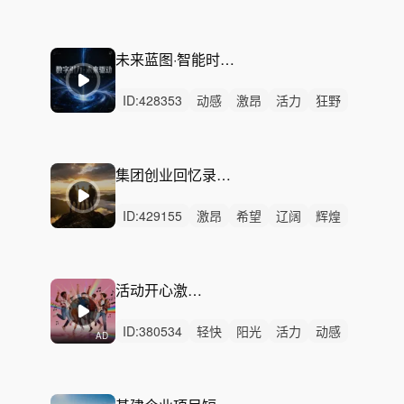
辽阔
恢弘
希望
严峻
紧迫
紧张
律动
无人声
中鼓点
动感
活力
未来蓝图·智能时代 企业愿景宣传片背景音乐
ID:
428353
动感
激昂
活力
狂野
磅礴
希望
炫酷
恢弘
辽阔
紧迫
史诗
辉煌
激烈
大合唱
无人声
集团创业回忆录配乐 - 辉煌温暖 - 并肩同行
ID:
429155
激昂
希望
辽阔
辉煌
动感
磅礴
活力
史诗
恢弘
紧迫
阳光
洒脱
严峻
激烈
无人声
活动开心激情—青春闪耀
ID:
380534
轻快
阳光
活力
动感
AD
灵动
炫酷
愉快
轻松
律动
无人声
中鼓点
活力动感激情
高兴狂野阳光开心
炫酷愉快激昂洒脱