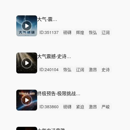
愉快
轻快
开心
轻松
希望
灵动
律动
无人声
重鼓点
摇滚
能量
大气-震撼-开场
ID:
351137
磅礴
辉煌
恢弘
辽阔
激昂
史诗
希望
紧迫
激烈
无人声
中鼓点
感动
大气
震撼
企业
大气震撼-史诗宣传-Overcome
ID:
240104
恢弘
辽阔
激昂
史诗
磅礴
希望
辉煌
动感
炫酷
严峻
律动
无人声
中鼓点
大气
震撼
终极预告-极限挑战（30秒a+30秒b+一分钟完整版）
ID:
383860
磅礴
紧迫
激昂
严峻
狂野
史诗
紧张
冷酷
辉煌
恢弘
炫酷
愤怒
动感
激烈
无人声