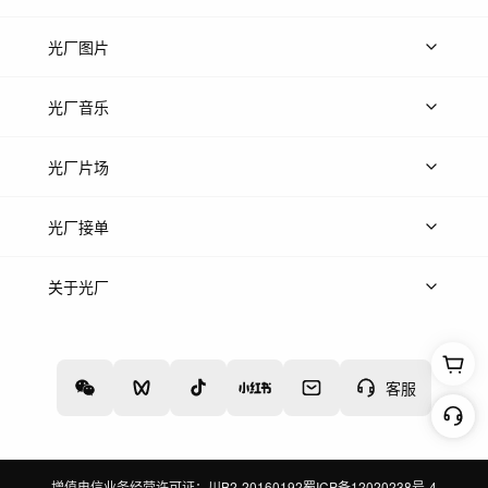
上传视频
精品视频
精选专辑
免费素材
光厂图片
上传图片
精品图片
光厂音乐
热门音乐
免费音效
热门歌单
立即入驻
光厂片场
上传案例
AI找镜头
片场榜单
精选案例
光厂接单
上架服务
热门服务
创作人
关于光厂
关于我们
诚聘英才
帮助中心
权责声明
客服
增值电信业务经营许可证：川B2-20160192
蜀ICP备12020238号-4