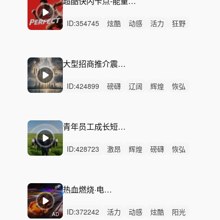
超酷快闪卡点-能量爆发（完整版，一分钟，30秒）
ID:
354745
炫酷
动感
活力
狂野
激昂
激烈
无人声
重鼓点
快闪
卡点
时尚
运动
比赛
发布会
活动
大型招商推介震撼背景音乐-聚势共赢
ID:
424899
磅礴
辽阔
辉煌
恢弘
激昂
希望
史诗
动感
律动
无人声
重鼓点
大气史诗
企业宣传
震撼管弦
混合管弦
青年员工成长短片 - 活力恢弘 - 少年奋进
ID:
428723
激昂
辉煌
磅礴
恢弘
史诗
动感
希望
辽阔
活力
律动
无人声
大合唱
重鼓点
磅礴辉煌希望辽阔
恢弘希望辉煌恢弘
热血燃烧·电吉他疾驰版2
ID:
372242
活力
动感
炫酷
阳光
AD