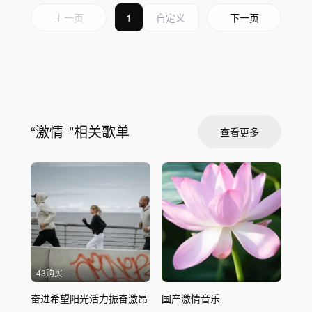
上一页
1
下一页
“
激情
”相关歌单
查看更多
43购买
奋进希望阳光活力振奋激昂
国产激情音乐