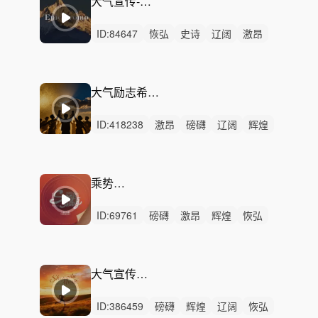
大气宣传-鸿鹄之志
ID:
84647
恢弘
史诗
辽阔
激昂
辉煌
磅礴
希望
紧迫
洒脱
紧张
动感
严峻
激烈
无人声
重鼓点
大气励志希望-齐心奋进
ID:
418238
激昂
磅礴
辽阔
辉煌
恢弘
希望
史诗
紧迫
动感
严峻
律动
无人声
重鼓点
大气
励志
乘势而上
ID:
69761
磅礴
激昂
辉煌
恢弘
辽阔
史诗
希望
激烈
无人声
中鼓点
红色
庄严
奋进
大气磅礴
无唱腔
大气宣传片-筑梦前行
ID:
386459
磅礴
辉煌
辽阔
恢弘