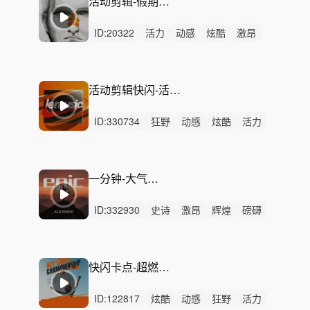
活动剪辑-假期购物-Taking a Day Off
ID:
20322
活力
动感
炫酷
激昂
轻快
狂野
阳光
希望
开心
愉快
轻松
洒脱
激烈
无人声
重鼓点
活动剪辑快闪-活力盛典（一分钟+30秒）
ID:
330734
狂野
动感
炫酷
活力
激昂
洒脱
轻松
愤怒
灵动
悠扬
轻快
阳光
激烈
无人声
重鼓点
一分钟-大气震撼企业必备
ID:
332930
史诗
激昂
辉煌
磅礴
辽阔
恢弘
狂野
希望
愤怒
冷酷
严峻
激烈
无人声
重鼓点
大气
快闪卡点-超燃混剪（一分钟版本）
ID:
122817
炫酷
动感
狂野
活力