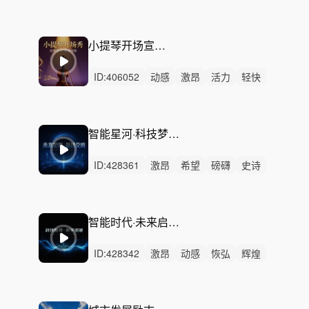
动感
辽阔
恢弘
阳光
活力
激烈
大合唱
无人声
重鼓点
荣誉
奋进
小提琴开场宣传-磅礴坚定紧迫激昂
ID:
406052
动感
激昂
活力
轻快
悠扬
炫酷
希望
阳光
辽阔
灵动
磅礴
紧迫
激烈
无人声
重鼓点
智能星河·科技梦想 未来企业宣传片背景音乐
ID:
428361
激昂
希望
磅礴
史诗
辉煌
恢弘
动感
辽阔
活力
悠扬
激烈
大合唱
女声
无人声
重鼓点
智能时代·未来启航 科技企业品牌宣传片配乐
ID:
428342
激昂
动感
恢弘
辉煌
磅礴
史诗
希望
活力
辽阔
狂野
激烈
大合唱
无人声
重鼓点
科技