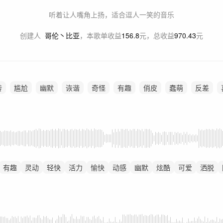
听着让人嘴角上扬，适合逗人一笑的音乐
创建人
哥伦丶比亚
，
本歌单收益
156.8
元，总收益
970.43
元
转
尴尬
幽默
诙谐
奇怪
有趣
俏皮
蠢萌
反差
有趣
灵动
轻快
活力
愉快
动感
幽默
炫酷
可爱
洒脱