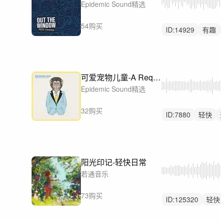
Epidemic Sound精选
54购买
ID:
14929
有趣
喜剧
可爱宠物儿童-A Request for the Rest
Epidemic Sound精选
32购买
ID:
7880
轻快
搞怪电子乐
阳光印记-轻快日常
若通音乐
73购买
ID:
125320
轻快
可爱