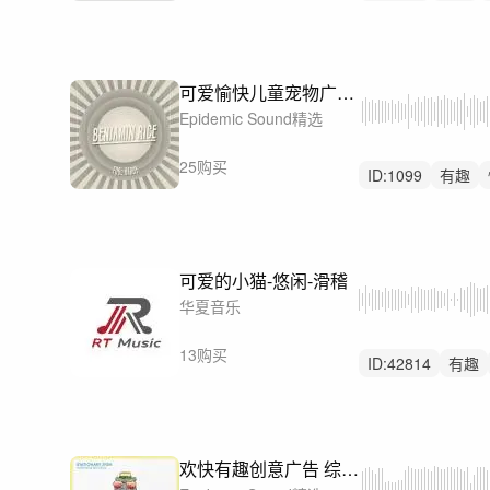
搞怪电子乐
可爱愉快儿童宠物广告-Rather Erratic
Epidemic Sound精选
25购买
ID:
1099
有趣
搞怪电子乐
可爱的小猫-悠闲-滑稽
华夏音乐
13购买
ID:
42814
有趣
轻鼓点
欢快有趣创意广告 综艺-Freaks at the Circus