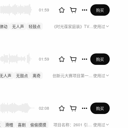
01:59
购买
律动
无人声
轻鼓点
《时光葆家庭装》TVC宣传片
使用过
01:59
购买
无人声
无鼓点
离奇
创新元大赛项目第一支视频
使用过
02:08
购买
点
滑稽
喜剧
偷偷摸摸
项目名称：2601 引望【YW2601035】
使用过