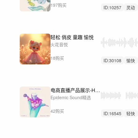
197购买
ID:
10257
灵动
无人声
轻松 俏皮 童趣 愉悦
火花音悦
18购买
ID:
30108
愉快
滑稽
电商直播产品展示-How to Tango
Epidemic Sound精选
42购买
ID:
16545
轻快
轻鼓点