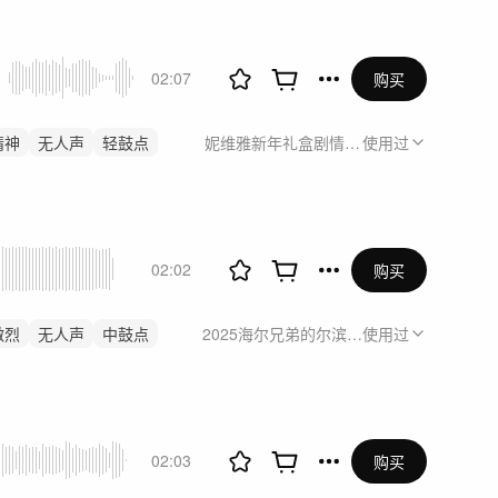
02:07
购买
精神
无人声
轻鼓点
妮维雅新年礼盒剧情片《思念成吉新年加
使用过
02:02
购买
激烈
无人声
中鼓点
2025海尔兄弟的尔滨溜达指北（12.30）
使用过
02:03
购买