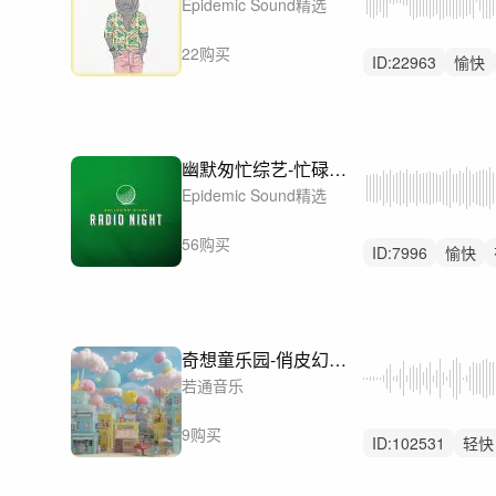
Epidemic Sound精选
22购买
ID:
22963
愉快
中鼓点
幽默匆忙综艺-忙碌城市-Late for the Catwalk
Epidemic Sound精选
56购买
ID:
7996
愉快
轻鼓点
奇想童乐园-俏皮幻想进行曲
若通音乐
9购买
ID:
102531
轻快
俏皮