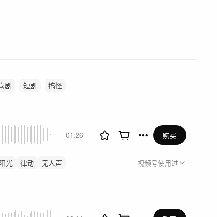
喜剧
短剧
搞怪
01:26
购买
阳光
律动
无人声
视频号
使用过