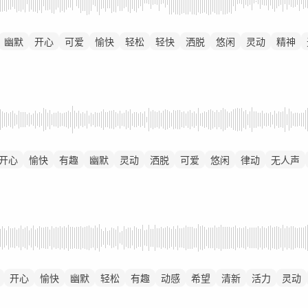
幽默
开心
可爱
愉快
轻松
轻快
洒脱
悠闲
灵动
精神
开心
愉快
有趣
幽默
灵动
洒脱
可爱
悠闲
律动
无人声
开心
愉快
幽默
轻松
有趣
动感
希望
清新
活力
灵动