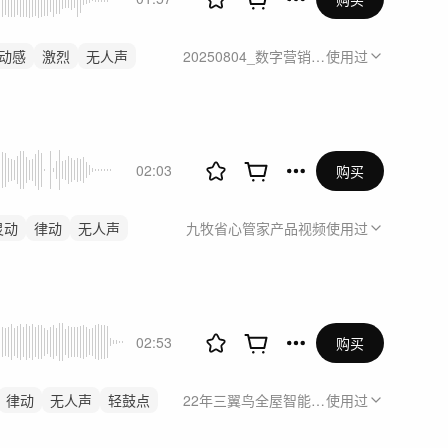
动感
激烈
无人声
20250804_数字营销视频组2025年智家A
使用过
02:03
购买
灵动
律动
无人声
九牧省心管家产品视频
使用过
02:53
购买
律动
无人声
轻鼓点
22年三翼鸟全屋智能抖音视频号代运营百
使用过