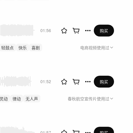
01:56
购买
轻鼓点
快乐
喜剧
电商视频
使用过
01:52
购买
灵动
律动
无人声
春秋航空宣传片
使用过
01:57
购买