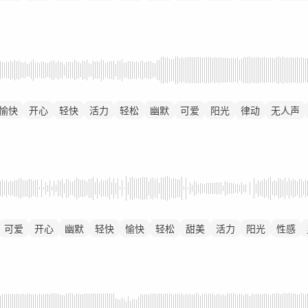
愉快
开心
轻快
活力
轻松
幽默
可爱
阳光
律动
无人声
可爱
开心
幽默
轻快
愉快
轻松
甜美
活力
阳光
性感