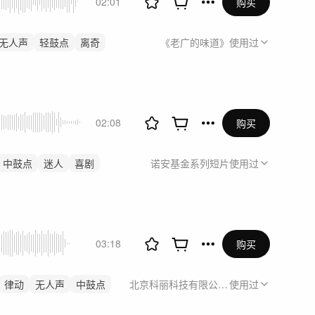
02:01
购买
无人声
轻鼓点
离奇
《老广的味道》
使用过
02:08
购买
中鼓点
迷人
喜剧
诺安基金系列短片
使用过
03:18
购买
律动
无人声
中鼓点
北京科丽科技有限公司《利动乳果糖广告
使用过