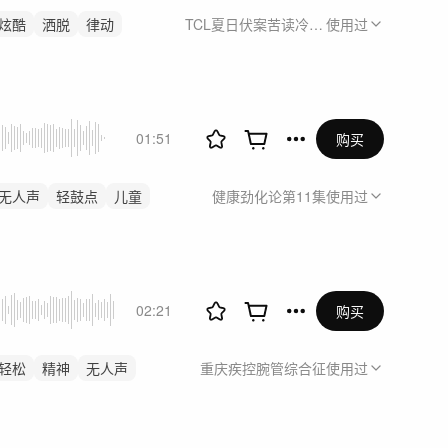
炫酷
洒脱
律动
TCL夏日伏案苦读冷热煎熬
使用过
01:51
购买
无人声
轻鼓点
儿童
健康劲化论第11集
使用过
02:21
购买
轻松
精神
无人声
重庆疾控腕管综合征
使用过