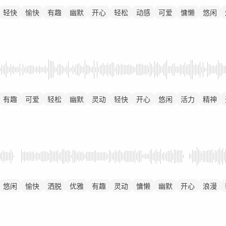
轻快
愉快
有趣
幽默
开心
轻松
动感
可爱
慵懒
悠闲
有趣
可爱
轻松
幽默
灵动
轻快
开心
悠闲
活力
精神
悠闲
愉快
洒脱
优雅
有趣
灵动
慵懒
幽默
开心
浪漫