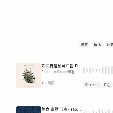
搞笑
逗比
反
欢快有趣创意广告-Rickety Man
Epidemic Sound精选
167购买
ID:
17927
开心
中鼓点
美食 幽默 节奏-Trapped Outside