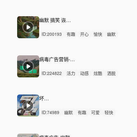
轻松
幽默
灵动
炫酷
阳光
可爱
活力
洒脱
动感
精神
无人声
幽默 搞笑 诙谐 滑稽 律动 快乐
ID:
200193
有趣
开心
愉快
幽默
轻快
可爱
阳光
悠闲
灵动
律动
无人声
轻鼓点
活力
轻松
清新
病毒广告营销-动感节奏 喜剧预告
ID:
224822
活力
动感
炫酷
洒脱
灵动
轻快
轻松
悠扬
阳光
律动
无人声
重鼓点
节奏
快闪
活动
坏心眼
ID:
74989
幽默
有趣
可爱
轻快
轻松
灵动
开心
愉快
悠闲
慵懒
精神
无人声
轻鼓点
搞笑
律动无唱腔