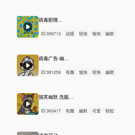
幽默
动感
紧迫
悬疑
轻松
灵动
严峻
激烈
无人声
重鼓点
阳光
病毒剧情-爵了！
ID:
399713
动感
轻快
愉快
幽默
有趣
灵动
开心
活力
轻松
洒脱
阳光
律动
无人声
中鼓点
搞笑
病毒广告-幽默喜剧-蚌埠住了
ID:
381259
有趣
愉快
轻快
幽默
灵动
可爱
轻松
清新
开心
活力
精神
无人声
中鼓点
搞笑
诙谐
搞笑幽默 洗脑广告——古灵精怪
ID:
363417
有趣
幽默
可爱
轻松
轻快
愉快
灵动
清新
洒脱
甜美
精神
无人声
轻鼓点
搞笑场景
欢乐