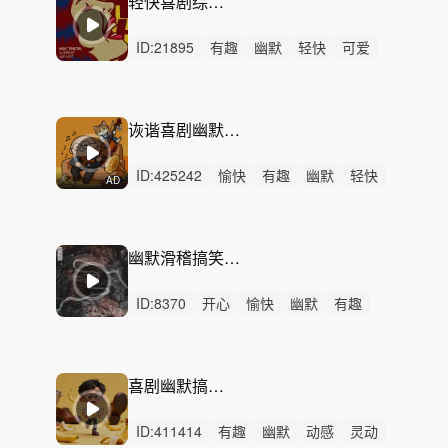
轻快喜剧综艺-Jolly Stroll
ID:
21895
有趣
幽默
轻快
可爱
愉快
灵动
开心
活力
轻松
阳光
洒脱
动感
律动
无人声
轻鼓点
诙谐喜剧幽默 搞笑病毒广告
ID:
425242
愉快
有趣
幽默
轻快
AD
轻松
灵动
可爱
开心
律动
无人声
轻鼓点
搞笑
趣味
诙谐
病毒广告
幽默滑稽搞笑综艺-Stop the Bus
ID:
8370
开心
愉快
幽默
有趣
轻快
炫酷
活力
动感
灵动
希望
轻松
激烈
无人声
中鼓点
快乐
喜剧幽默搞笑—小心翼翼
ID:
411414
有趣
幽默
动感
灵动