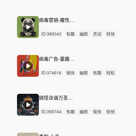
轻松
灵动
活力
动感
可爱
开心
律动
无人声
中鼓点
搞笑
趣味
病毒营销-魔性种草（产品推广BGM）
ID:
389343
有趣
幽默
灵动
轻快
愉快
轻松
可爱
开心
清新
动感
活力
律动
无人声
中鼓点
搞笑
病毒广告-童趣幽默-Together we Walk
ID:
374616
愉快
幽默
有趣
轻松
轻快
开心
可爱
灵动
律动
无人声
轻鼓点
活力
动感
炫酷
慵懒
搞怪诙谐万圣节- 小怪兽的摇篮曲
ID:
358744
有趣
幽默
愉快
轻快
活力
灵动
炫酷
开心
动感
律动
无人声
中鼓点
万圣节
节日
欢乐