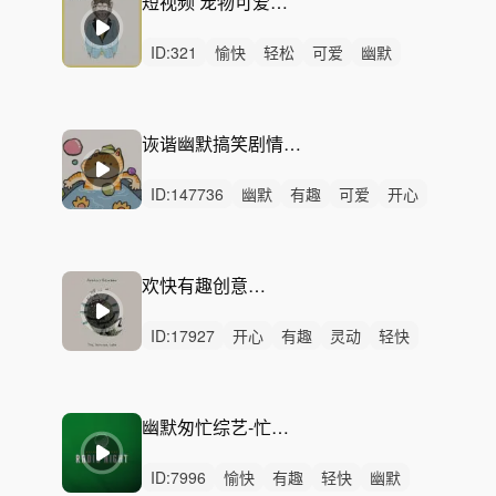
短视频 宠物可爱诙谐-Paint by Imagination
ID:
321
愉快
轻松
可爱
幽默
有趣
轻快
开心
清新
活力
灵动
悠闲
律动
无人声
无鼓点
离奇
诙谐幽默搞笑剧情-显眼包（管弦乐、马林巴）
ID:
147736
幽默
有趣
可爱
开心
愉快
轻松
轻快
希望
精神
无人声
无鼓点
搞笑
诙谐
恶搞
短片
欢快有趣创意广告-Rickety Man
ID:
17927
开心
有趣
灵动
轻快
活力
愉快
动感
幽默
炫酷
可爱
洒脱
阳光
律动
无人声
中鼓点
幽默匆忙综艺-忙碌城市-Late for the Catwalk
ID:
7996
愉快
有趣
轻快
幽默