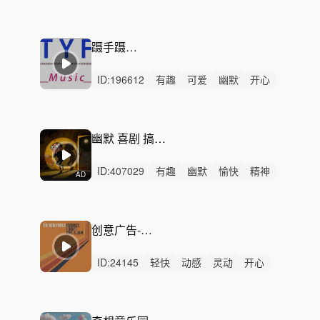
阳光
轻松
轻快
开心
幽默
动感
律动
无人声
中鼓点
调皮
弹拨
蹑手蹑脚F-2-A
ID:
196612
有趣
可爱
幽默
开心
愉快
轻松
轻快
隐秘
灵动
精神
无人声
无鼓点
滑稽
悄悄
蹑手蹑脚
幽默 喜剧 搞笑剧情 偷偷摸摸
ID:
407029
有趣
幽默
愉快
精神
AD
无人声
轻鼓点
搞笑
滑稽
诙谐
俏皮
喜剧
病毒广告
病毒
创意广告-炽热-Blazin'
ID:
24145
轻快
动感
灵动
开心
愉快
洒脱
有趣
活力
慵懒
轻松
幽默
炫酷
阳光
悠闲
律动