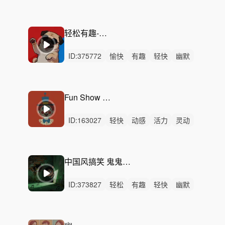
愉快
轻快
轻松
开心
活力
律动
无人声
中鼓点
搞笑
诙谐
可笑
轻松有趣-欢乐一刻
ID:
375772
愉快
有趣
轻快
幽默
开心
轻松
动感
活力
灵动
阳光
可爱
律动
无人声
中鼓点
搞笑
Fun Show Opener 9
ID:
163027
轻快
动感
活力
灵动
炫酷
轻松
有趣
开心
洒脱
愉快
悠闲
阳光
律动
无人声
中鼓点
中国风搞笑 鬼鬼祟祟 偷偷摸摸 诙谐幽默
ID:
373827
轻松
有趣
轻快
幽默
开心
愉快
灵动
可爱
律动
无人声
轻鼓点
搞笑
搞怪
滑稽
古风