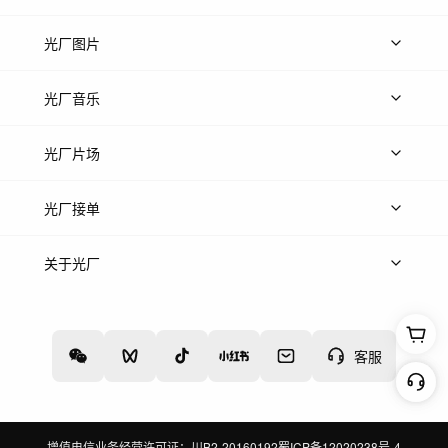
上传视频
精品视频
精选专辑
免费素材
光厂图片
上传图片
精品图片
光厂音乐
热门音乐
免费音效
热门歌单
立即入驻
光厂片场
上传案例
AI找镜头
片场榜单
精选案例
光厂接单
上架服务
热门服务
创作人
关于光厂
关于我们
诚聘英才
帮助中心
权责声明
客服
增值电信业务经营许可证：川B2-20160192
蜀ICP备12020238号-4