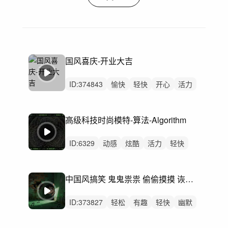
国风喜庆-开业大吉
ID:
374843
愉快
轻快
开心
活力
阳光
轻松
有趣
动感
灵动
律动
无人声
中鼓点
洒脱
重鼓点
高级科技时尚模特-算法-Algorithm
中国风
ID:
6329
动感
炫酷
活力
轻快
隐秘
洒脱
紧张
阳光
慵懒
律动
无人声
重鼓点
神秘
嘻哈
中国风搞笑 鬼鬼祟祟 偷偷摸摸 诙谐幽默
Trap嘻哈
ID:
373827
轻松
有趣
轻快
幽默
开心
愉快
灵动
可爱
律动