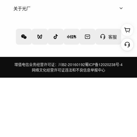
上架服务
热门服务
创作人
关于光厂
关于我们
诚聘英才
帮助中心
权责声明
客服
增值电信业务经营许可证：川B2-20160192
蜀ICP备12020238号-4
网络文化经营许可证
违法和不良信息举报中心
切换到电脑版