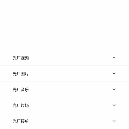
光厂视频
上传视频
精品视频
精选专辑
免费素材
光厂图片
上传图片
精品图片
光厂音乐
热门音乐
免费音效
热门歌单
立即入驻
光厂片场
上传案例
AI找镜头
片场榜单
精选案例
光厂接单