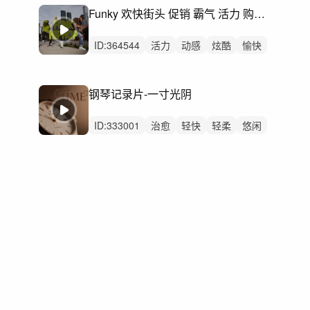
无人声
轻鼓点
搞笑
搞怪
滑稽
Funky 欢快街头 促销 霸气 活力 购物 时尚
古风
ID:
364544
活力
动感
炫酷
愉快
轻快
开心
阳光
灵动
有趣
洒脱
轻松
幽默
律动
男声
无人声
钢琴记录片-一寸光阴
ID:
333001
治愈
轻快
轻柔
悠闲
悠扬
轻松
回忆
希望
优雅
精神
无人声
轻鼓点
钢琴
故事
纪录片