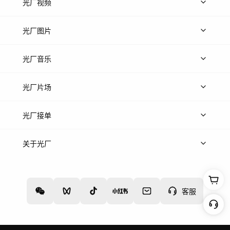
光厂视频
上传视频
精品视频
精选专辑
免费素材
光厂图片
上传图片
精品图片
光厂音乐
热门音乐
免费音效
热门歌单
立即入驻
光厂片场
上传案例
AI找镜头
片场榜单
精选案例
光厂接单
上架服务
热门服务
创作人
关于光厂
关于我们
诚聘英才
帮助中心
权责声明
客服