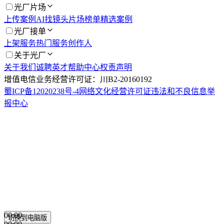
光厂片场
上传案例
AI找镜头
片场榜单
精选案例
光厂接单
上架服务
热门服务
创作人
关于光厂
关于我们
诚聘英才
帮助中心
权责声明
增值电信业务经营许可证：川B2-20160192
蜀ICP备12020238号-4
网络文化经营许可证
违法和不良信息举
报中心
00:00
切换到电脑版