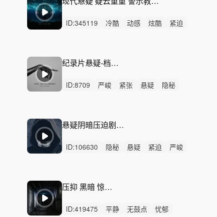
现代悬疑 疑云重重 警示教育 轻鼓点 混音 诡异 紧张紧迫 节奏推进 悬疑预告 反腐廉洁 反诈警示宣传 保密 反黑 刑侦 黑化 古代战争
ID:
345119
冷酷
动感
炫酷
紧迫
轻松
紧张
轻快
悬疑
活力
恐惧
严峻
清新
洒脱
隐秘
灵动
纪录片悬疑-档案七-Archive Seven
ID:
8709
严峻
紧张
悬疑
隐秘
空灵
恐惧
紧迫
冷酷
律动
无人声
中鼓点
黑暗
悬念
电子舞曲
氛围音乐
悬疑阴暗压迫剧情-勾心斗角（弦乐、钢琴）
ID:
106630
隐秘
悬疑
紧迫
严峻
紧张
恐惧
冷酷
惆怅
冷漠
悲伤
精神
无人声
中鼓点
阴森
神秘
压抑 黑暗 惊悚 恐怖 - 深海囚笼
ID:
419475
平静
无鼓点
忧郁