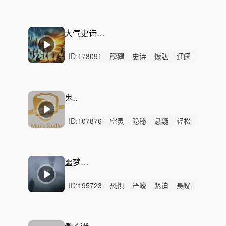
紧迫
空灵
冷漠
冷酷
严峻
悲伤
精神
无人声
轻鼓点
黑暗
死亡
大气史诗危急配乐
ID:
178091
磅礴
史诗
恢弘
辽阔
激昂
辉煌
紧张
紧迫
严峻
狂野
希望
悬疑
激烈
无人声
中鼓点
鬼屋
ID:
107876
空灵
隐秘
悬疑
轻松
梦幻
恐惧
轻柔
惆怅
紧张
悲伤
严峻
平静
无人声
轻鼓点
恐怖
噩梦之屋
ID:
195723
恐惧
严峻
紧迫
悬疑
紧张
隐秘
冷漠
空灵
精神
无人声
轻鼓点
黑暗
恐怖
不安
暗示