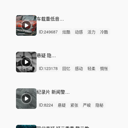
无鼓点
警示
神秘隐秘
恐怖惊悚
犯罪
冷酷冷漠
恐惧
电影
黑暗
悬念
嫌疑悬疑
可怕
车载重低音压迫感Kraken
ID:
249687
炫酷
动感
活力
冷酷
轻快
阳光
严峻
开心
洒脱
灵动
律动
无人声
重鼓点
重低音
电音
悬疑 隐秘 真相
ID:
123178
回忆
感动
轻柔
惆怅
动感
悠闲
轻松
悲伤
治愈
律动
无人声
中鼓点
悬疑
推理
真相
纪录片 新闻警示 紧张-Dwell Upon
ID:
8224
悬疑
紧张
严峻
隐秘
紧迫
空灵
冷酷
恐惧
磅礴
辽阔
史诗
梦幻
恢弘
律动
无人声