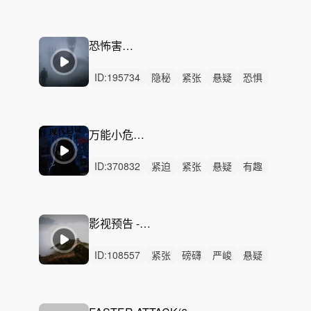
恐惧
冷酷
冷漠
隐秘
律动
无人声
中鼓点
震撼
空灵
有声书
刑侦
恐怖害怕情绪
ID:
195734
隐秘
紧张
悬疑
恐惧
回忆
冷漠
轻柔
空灵
感动
冷酷
悠闲
严峻
平静
无人声
无鼓点
万能小危机 恐有情况
ID:
370832
紧迫
紧张
悬疑
有趣
隐秘
严峻
幽默
恐惧
精神
无人声
无鼓点
震撼
空灵
有声书
刑侦
影视预告 - 史诗战鼓
ID:
108557
紧张
磅礴
严峻
悬疑
紧迫
史诗
冷酷
辉煌
恢弘
动感
激昂
恐惧
律动
无人声
重鼓点