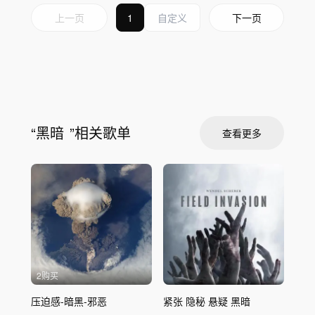
上一页
1
下一页
“
黑暗
”相关歌单
查看更多
2购买
压迫感-暗黑-邪恶
紧张 隐秘 悬疑 黑暗