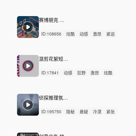
活力
紧张
严峻
愤怒
阳光
紧迫
洒脱
律动
无人声
中鼓点
黑暗
赛博朋克 科幻 燃 运动
ID:
108656
炫酷
动感
激昂
紧迫
狂野
严峻
轻快
活力
紧张
灵动
阳光
冷酷
激烈
无人声
重鼓点
混剪花絮短视频-Expanding
ID:
17841
动感
狂野
激昂
炫酷
紧张
紧迫
活力
愤怒
辽阔
冷酷
惆怅
激烈
无人声
重鼓点
黑暗
侦探推理氛围钢琴空灵
ID:
195750
隐秘
悬疑
冷漠
紧张
恐惧
空灵
严峻
冷酷
紧迫
平静
无人声
无鼓点
黑暗
恐怖
不安