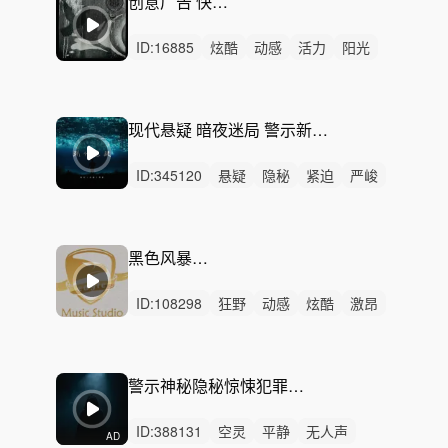
创意广告 快闪卡点-Bird Flex
ID:
16885
炫酷
动感
活力
阳光
狂野
开心
愉快
激昂
有趣
灵动
洒脱
幽默
激烈
无人声
男声
现代悬疑 暗夜迷局 警示新闻 重案悬疑 警示纪录片 探秘 警示教育 轻鼓点 混音 诡异 紧张紧迫 节奏推进 悬疑预告 反腐廉洁 反诈警示宣传 保密 反黑 刑侦 黑化 古代战争
ID:
345120
悬疑
隐秘
紧迫
严峻
冷漠
紧张
冷酷
惆怅
恐惧
悲伤
治愈
精神
无人声
中鼓点
震撼
黑色风暴dubstep
ID:
108298
狂野
动感
炫酷
激昂
阳光
冷酷
愤怒
活力
紧张
严峻
激烈
无人声
重鼓点
燃烧
产品
警示神秘隐秘惊悚犯罪恐惧电影冷漠黑暗悬念嫌疑悬疑冷峻深邃空灵忧郁悲伤惆怅冥想
ID:
388131
空灵
平静
无人声
AD