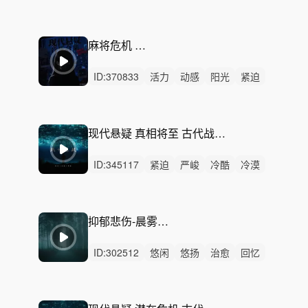
严峻
磅礴
辉煌
悬疑
隐秘
恐惧
紧迫
空灵
精神
无人声
中鼓点
麻将危机 悬疑推进
ID:
370833
活力
动感
阳光
紧迫
轻快
炫酷
希望
严峻
辽阔
轻松
紧张
恢弘
激烈
无人声
重鼓点
现代悬疑 真相将至 古代战争 警示教育 轻鼓点 混音 诡异 紧张紧迫 节奏推进 悬疑预告 反腐廉洁 反诈警示宣传 保密 反黑 刑侦 黑化
ID:
345117
紧迫
严峻
冷酷
冷漠
悬疑
隐秘
悲伤
紧张
恐惧
狂野
惆怅
律动
无人声
中鼓点
震撼
抑郁悲伤-晨雾中的柏林(钢琴）
ID:
302512
悠闲
悠扬
治愈
回忆
感动
轻柔
慵懒
悲伤
惆怅
优雅
洒脱
冷漠
轻松
平静
无人声