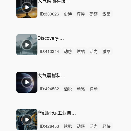
大气磅礴科技成就-震撼发布+30秒
互联网络
ID:
339626
史诗
辉煌
磅礴
激昂
恢弘
希望
辽阔
紧张
紧迫
严峻
激烈
无人声
重鼓点
大气震撼科技史诗
汽车
Discovery·征途之光
ID:
413344
动感
炫酷
活力
激昂
紧迫
严峻
狂野
紧张
轻快
灵动
激烈
无人声
重鼓点
纪录片
发现
大气震撼科技宣传配乐
ID:
424562
洒脱
动感
律动
无人声
重鼓点
磅礴
希望激昂
恢弘史诗
辉煌辽阔
中鼓点
大气震撼
宇宙数据
科技
汽车
产线同频·工业自动化 - 制造流程与技术解说
开场预告
ID:
426453
炫酷
动感
活力
轻快