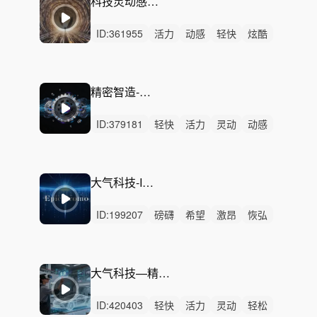
科技灵动感节奏-追逐未来
ID:
361955
活力
动感
轻快
炫酷
阳光
轻松
希望
愉快
洒脱
开心
灵动
律动
无人声
中鼓点
企业
精密智造-科技发布会
ID:
379181
轻快
活力
灵动
动感
愉快
轻松
阳光
有趣
炫酷
清新
律动
无人声
中鼓点
科技,
智造,
大气科技-Imagination
ID:
199207
磅礴
希望
激昂
恢弘
史诗
辉煌
辽阔
激烈
无人声
中鼓点
大气
震撼
宇宙
数据
科技
大气科技—精密仪器 科技宣传片
ID:
420403
轻快
活力
灵动
轻松