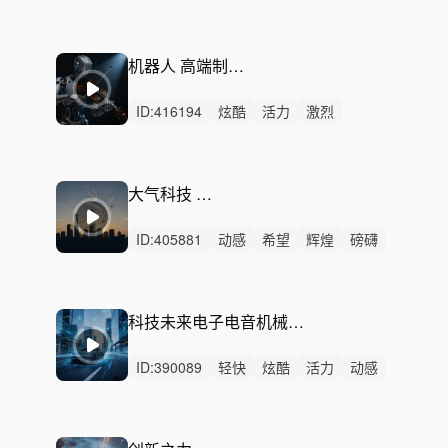
狂野
灵动
冷酷
激昂
洒脱
激烈
无人声
重鼓点
工厂工业自动化
工业自动化
智能工厂
机器人 高端制造震撼小提琴配乐
ID:
416194
炫酷
活力
激烈
无人声
重鼓点
智能制造
机器人产线
智能质检
工业科技
高端制造
企业宣传
科技发布
大气科技 新品发布会
工厂宣传
新质生产力
自动化
ID:
405881
动感
希望
辉煌
磅礴
轻快
辽阔
史诗
悠扬
阳光
恢弘
活力
激昂
律动
无人声
中鼓点
科技未来电子电音机械机器人工智能AI高科技企业科技宣传片发布会产品工业智能汽车
ID:
390089
轻快
炫酷
活力
动感
灵动
律动
无人声
重鼓点
科技
未来
节奏动感炫酷
电子电音
机械机器
人工智能AI
高科技企业