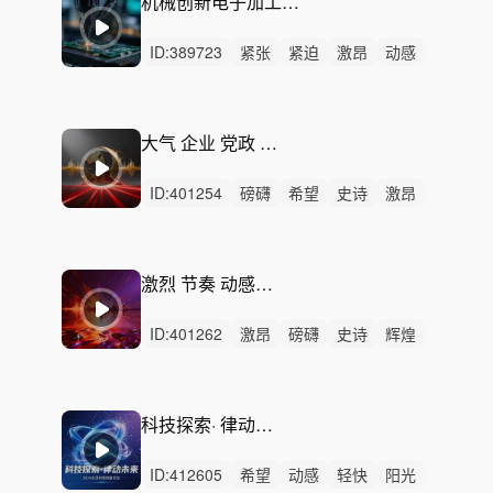
机械创新电子加工宣传片 - 工业科技背景音乐
ID:
389723
紧张
紧迫
激昂
动感
狂野
严峻
炫酷
冷酷
活力
激烈
无人声
重鼓点
机械创新
电子加工
工厂
大气 企业 党政 宣传 发展-声浪撼天地
ID:
401254
磅礴
希望
史诗
激昂
辽阔
辉煌
恢弘
紧迫
激烈
无人声
重鼓点
大气
震撼
宇宙
科技
激烈 节奏 动感 开场-声浪撼九州
ID:
401262
激昂
磅礴
史诗
辉煌
恢弘
辽阔
动感
紧迫
希望
严峻
炫酷
紧张
激烈
无人声
重鼓点
科技探索· 律动未来-自信充满希望
ID:
412605
希望
动感
轻快
阳光