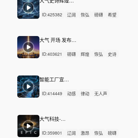
大气史诗辉煌宣传 -雷霆纪元
ID:
425382
辽阔
恢弘
磅礴
希望
辉煌
史诗
激昂
动感
律动
无人声
重鼓点
希望激昂
恢弘史诗
辉煌辽阔
中鼓点
大气 开场 发布会 科技 新能源-盛世荣光
ID:
403621
磅礴
辉煌
恢弘
史诗
激昂
激烈
无人声
重鼓点
辽阔
大气
震撼
科技
汽车
开场
预告
智能工厂宣传片-智造未来
ID:
414449
动感
律动
无人声
重鼓点
未来
智能工厂
工业
制造
智能制造
自动化
产线
机械
精密
科技
企业
大气科技-时代发布
ID:
359801
辽阔
激昂
恢弘
磅礴