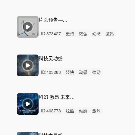
重鼓点
企业
科技
机器人
生产制造
工厂
科幻
未来
生产线
机械
自动化
工业
片头预告——未来科技
ID:
373427
史诗
恢弘
磅礴
激昂
辽阔
希望
活力
辉煌
紧迫
动感
律动
无人声
中鼓点
辉煌史诗
磅礴激昂
科技灵动感节奏-追逐未来
ID:
403283
轻快
动感
律动
无人声
重鼓点
活力
阳光
轻松
希望
灵动
中鼓点
企业
科技
机器人
工厂
科幻 激昂 未来技术-力量节奏感
ID:
408778
炫酷
动感
激烈
无人声
重鼓点
轻快
轻松
活力
紧迫
企业
科技
机器人
生产制造
工厂
科幻