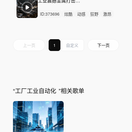
工业震撼金属打击乐智能制造机械自动化配乐
ID:
373696
炫酷
动感
狂野
激昂
活力
冷酷
隐秘
严峻
激烈
无人声
重鼓点
工业,
制造,
机械,
自动化,
上一页
1
下一页
“
工厂工业自动化
”相关歌单