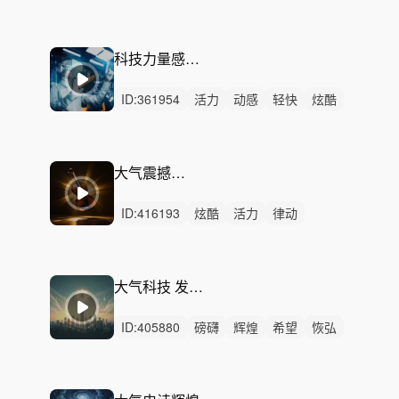
史诗
紧迫
辉煌
动感
狂野
愤怒
希望
悬疑
隐秘
律动
大合唱
科技力量感节奏-科技未来
ID:
361954
活力
动感
轻快
炫酷
轻松
阳光
灵动
开心
愉快
紧迫
紧张
律动
无人声
重鼓点
中鼓点
大气震撼小提琴配乐
ID:
416193
炫酷
活力
律动
无人声
重鼓点
智能制造
机器人产线
智能质检
工业科技
高端制造
企业宣传
科技发布
大气科技 发现 探索 创新
工厂宣传
新质生产力
自动化
ID:
405880
磅礴
辉煌
希望
恢弘
史诗
律动
无人声
重鼓点
大气
震撼
宇宙
科技
汽车
数码
开场