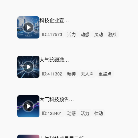
动感
阳光
愉快
悠闲
律动
无人声
中鼓点
科技宣传片
宣传片
科技发布会片头
科技
科技企业宣传 - 智造新程
ID:
417573
活力
动感
灵动
激烈
无人声
重鼓点
科技
机器人
人工智能
智能制造
机器人产线
工业科技
高端制造
自动化
大气磅礴激昂科技宣传
企业宣传
ID:
411302
精神
无人声
重鼓点
磅礴激昂
希望
恢弘
大气震撼
科技
汽车
开场预告
发布会
宣传片
广告
未来科技
片头片尾
大气科技预告-智造新程_15秒
ID:
428401
动感
活力
律动
无人声
重鼓点
工业片头
制造片头
机械卡点
智能工厂
智能制造
稳健
神秘
高潮
中鼓点
电子音乐