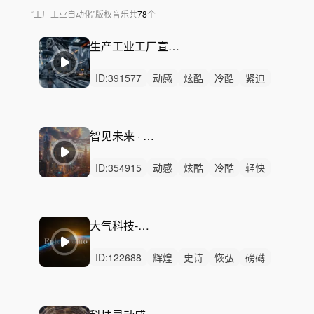
“
工厂工业自动化
”
版权音乐
共
78
个
生产工业工厂宣传片 - 稳健机械节奏配乐
ID:
391577
动感
炫酷
冷酷
紧迫
活力
激昂
严峻
轻快
悬疑
紧张
灵动
激烈
无人声
重鼓点
生产工业工厂
智见未来 · 科技宣传配乐
ID:
354915
动感
炫酷
冷酷
轻快
紧迫
活力
梦幻
律动
无人声
中鼓点
科技
创新
未来
企业
宣传片
大气科技-Discovery
ID:
122688
辉煌
史诗
恢弘
磅礴
激昂
辽阔
活力
动感
激烈
无人声
重鼓点
大气
震撼
宇宙
科技