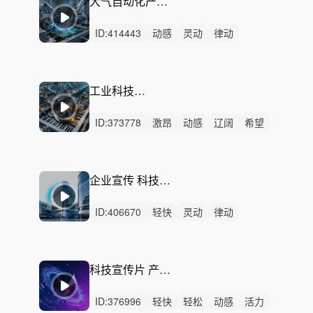
大气自动化产线配乐-机械脉冲
ID:
414443
动感
灵动
律动
无人声
中鼓点
机械脉冲
智能工厂
工业
制造
智能制造
自动化
产线
机械
精密
科技
工业科技智能制造
ID:
373778
激昂
动感
辽阔
希望
炫酷
辉煌
恢弘
磅礴
活力
紧张
紧迫
史诗
严峻
激烈
无人声
企业宣传 科技园区 企业形象片配乐
ID:
406670
轻快
灵动
律动
无人声
轻鼓点
辽阔
活力
大气
宇宙
科技
汽车
数码
开场
预告
发布会
科技宣传片 产品 时尚-星轨回响
ID:
376996
轻快
轻松
动感
活力