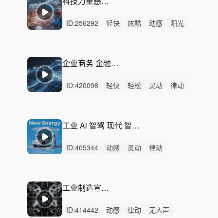
科技力量感节奏-机械革命
ID:
256292
轻快
炫酷
动感
阳光
慵懒
洒脱
轻松
灵动
活力
悠闲
紧迫
律动
无人声
中鼓点
企业
企业商务 金融科技 数字未来 新能源
ID:
420098
轻快
轻松
灵动
律动
无人声
轻鼓点
智慧
医疗生物
商务科技
银行金融
科研科普
新闻
办公会议大会
展会博览会
网络
工业 Ai 智驾 现代 智能科技 半导体设计美学-新能源工厂New Energy
ID:
405344
动感
灵动
律动
无人声
重鼓点
高级
科技感
时尚
广告
汽车
设计
电子
数字数据
合成器
冷静
工业制造宣传片-精密力量
ID:
414442
动感
律动
无人声