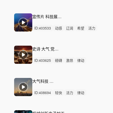
灵动
洒脱
阳光
优雅
轻柔
精神
无人声
中鼓点
大气
震撼
宇宙
宣传片 科技展示 金融 企业旅程
ID:
403533
动感
辽阔
希望
活力
磅礴
轻快
辉煌
恢弘
炫酷
激昂
轻松
阳光
灵动
律动
无人声
史诗 大气 党政 宣传-鼓鸣穹苍
ID:
403625
磅礴
激昂
律动
重鼓点
辽阔
大气
震撼
科技
汽车
开场
预告
发布会
宣传片
广告
未来科技
大气科技 前途无量
ID:
408694
轻快
活力
律动
无人声
重鼓点
汽车
数码
开场
预告
发布会
宣传片
广告
科技感
未来科技
高级