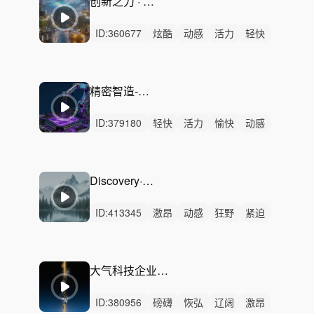
创新之力 · 企业研发BGM
ID:
360677
炫酷
动感
活力
轻快
阳光
轻松
灵动
紧张
律动
无人声
重鼓点
科技
创新
未来
企业
精密智造-工业科技
ID:
379180
轻快
活力
愉快
动感
灵动
有趣
轻松
阳光
清新
律动
无人声
中鼓点
科技,
智造,
工厂,
Discovery·探索启程
ID:
413345
激昂
动感
狂野
紧迫
磅礴
严峻
炫酷
活力
紧张
恢弘
激烈
无人声
重鼓点
纪录片
发现
大气科技企业宣传-穿越暗夜的光
ID:
380956
磅礴
恢弘
辽阔
激昂