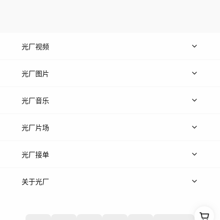
光厂视频
上传视频
精品视频
精选专辑
免费素材
光厂图片
上传图片
精品图片
光厂音乐
热门音乐
免费音效
热门歌单
立即入驻
光厂片场
上传案例
AI找镜头
片场榜单
精选案例
光厂接单
上架服务
热门服务
创作人
关于光厂
关于我们
诚聘英才
帮助中心
权责声明