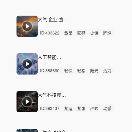
史诗
严峻
希望
紧迫
活力
辉煌
激烈
无人声
中鼓点
大气
宇宙
大气 企业 宣传片-晨光破晓
ID:
403622
激昂
磅礴
史诗
辉煌
紧迫
恢弘
严峻
希望
辽阔
狂野
紧张
激烈
无人声
重鼓点
大气
人工智能智启未来
ID:
388660
轻快
轻松
阳光
活力
动感
灵动
律动
无人声
轻鼓点
震撼
宇宙
科技
汽车
数码
开场
大气科技震撼-破晓重生
ID:
393437
紧迫
紧张
严峻
动感
磅礴
辽阔
恢弘
炫酷
希望
冷酷
律动
无人声
中鼓点
辉煌
史诗