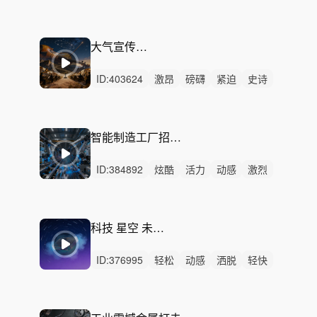
活力
辽阔
辉煌
激昂
恢弘
悠扬
愉快
轻松
洒脱
律动
无人声
大气宣传片 交响征途
ID:
403624
激昂
磅礴
紧迫
史诗
严峻
辉煌
恢弘
狂野
希望
辽阔
紧张
动感
激烈
大合唱
无人声
智能制造工厂招商展会产线快闪纯音乐BGM
ID:
384892
炫酷
活力
动感
激烈
无人声
重鼓点
智造,
工厂,
招商,
制造业,
工业,
展会,
快闪,
产线,
自动化,
科技 星空 未来 产品 空灵
ID:
376995
轻松
动感
洒脱
轻快
炫酷
灵动
清新
优雅
活力
空灵
梦幻
律动
无人声
轻鼓点
大气