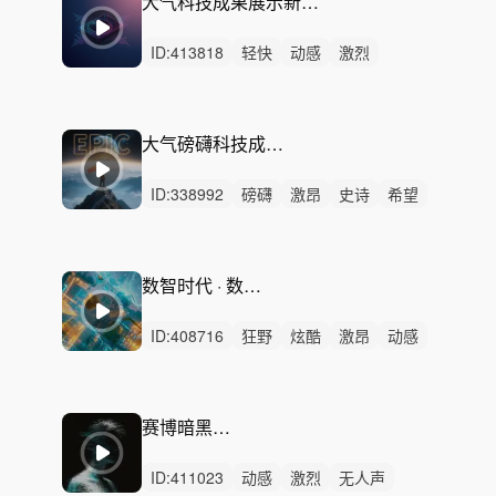
大气科技成果展示新媒体Ai人工智能计算机科学发展企业智能家居设备
ID:
413818
轻快
动感
激烈
无人声
中鼓点
大气
震撼
宇宙
科技
汽车
数码
开场
预告
发布会
宣传片
大气磅礴科技成就-震撼发布未来已至
ID:
338992
磅礴
激昂
史诗
希望
辽阔
辉煌
狂野
紧张
严峻
紧迫
恢弘
激烈
无人声
中鼓点
大气震撼科技史诗
数智时代 · 数字化展示音乐
ID:
408716
狂野
炫酷
激昂
动感
激烈
无人声
重鼓点
科技
创新
未来
企业
宣传片
工业
数字化
自动化
赛博暗黑工业-AI革命
ID:
411023
动感
激烈
无人声