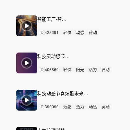
中鼓点
精密力量
智能工厂
工业
制造
智能制造
自动化
产线
机械
精密
科技
企业
智能工厂-智造未来_30秒
ID:
428391
轻快
动感
律动
无人声
中鼓点
智能工厂
智能制造
工业宣传片
制造业
工业
神秘
递进
电子音乐
纯音乐
流水线
科技灵动感节奏-追逐未来之光
ID:
406869
轻快
阳光
活力
律动
无人声
重鼓点
动感
轻松
希望
灵动
中鼓点
企业
科技
机器人
工厂
科技动感节奏炫酷未来科技自动化工业电子信息数字金融智能AI汽车劲爆女声科技宣传片
ID:
390090
炫酷
活力
动感
灵动
律动
重鼓点
科技动感
节奏炫酷
未来科技企业
机器人
工厂机械
智造自动化
工业
电子电音