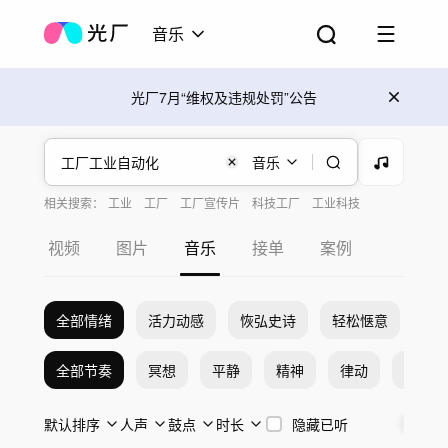
音乐
光厂7月“维权及违规处罚”公告
音乐
相关搜索：
工业
工厂
工厂宣传片
科技工厂
工业科技
工业宣传片
快剪工厂
自动化
工业金属
工业大气
视频
图片
音乐
接单
案例
全部情绪
活力动感
恢弘史诗
轻松惬意
希
全部节奏
冥想
平静
精神
律动
激烈
默认排序
人声
鼓点
时长
隐藏已听