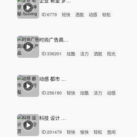
企业 希望 梦幻 神秘-Solving It
ID:
6779
轻快
洒脱
动感
轻松
灵动
希望
慵懒
空灵
阳光
梦幻
隐秘
精神
无人声
中鼓点
电子舞曲
时尚广告高级科技产品
ID:
336201
炫酷
活力
洒脱
阳光
清新
开心
愉快
轻松
灵动
轻快
动感
悠闲
律动
无人声
中鼓点
动感 都市 活力 时髦
ID:
256190
轻快
炫酷
活力
动感
洒脱
轻松
灵动
阳光
开心
愉快
悠闲
律动
无人声
中鼓点
氛围
科技 设计 节奏 空灵
ID:
201479
轻快
愉快
轻松
悠闲