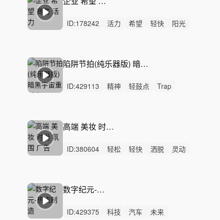
企业 希望 商务 活力
ID:
178242
活力
希望
轻快
阳光
开心
愉快
洒脱
激昂
动感
悠闲
灵动
悠扬
优雅
辉煌
律动
陷阱节拍(纯乐器版) 暗黑宇宙重低音Trap配乐丨悬疑电影解说/游戏BGM/短剧
ID:
429113
精神
轻鼓点
Trap
嘻哈
暗黑
宇宙
悬疑
紧张
科技
重低音
纯音乐
反乌托邦
游戏BGM
电影解说
短剧解说
高端 美妆 时尚 氛围 广告
ID:
380604
轻松
轻快
洒脱
灵动
动感
悠闲
炫酷
优雅
活力
轻柔
慵懒
空灵
精神
无人声
女声
数字纪元-热点制造
ID:
429375
科技
汽车
未来