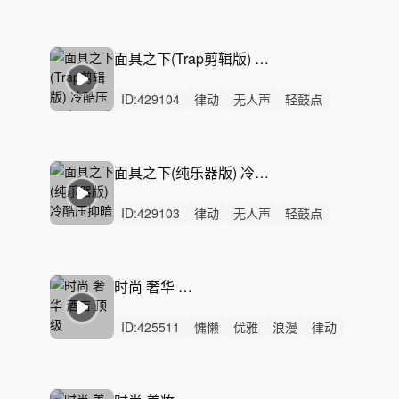
轻快
阳光
开心
愉快
洒脱
轻松
律动
无人声
中鼓点
科技产品
展示
面具之下(Trap剪辑版) 冷酷压抑暗黑配乐丨悬疑短剧解说/电影解说/游戏BGM
ID:
429104
律动
无人声
轻鼓点
Trap
暗黑
悬疑
惊悚
压抑
科技
低音
纯音乐
反乌托邦
游戏BGM
网剧音效
电影解说
面具之下(纯乐器版) 冷酷压抑暗黑Trap丨悬疑短剧解说/电影解说/游戏BGM
ID:
429103
律动
无人声
轻鼓点
Trap
暗黑
悬疑
惊悚
压抑
科技
低音
纯音乐
反乌托邦
游戏BGM
网剧音效
电影解说
时尚 奢华 酒店 顶级
ID:
425511
慵懒
优雅
浪漫
律动
无人声
中鼓点
轻快
活力
性感
时尚
高级
高级感
广告
时装
走秀