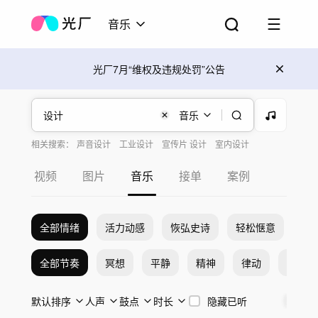
音乐
光厂7月“维权及违规处罚”公告
音乐
相关搜索：
声音设计
工业设计
宣传片 设计
室内设计
居家设计
设计视频
视觉设计
设计风音乐
灵感设计
视频
图片
音乐
接单
案例
全部情绪
活力动感
恢弘史诗
轻松惬意
希
全部节奏
冥想
平静
精神
律动
激烈
默认排序
人声
鼓点
时长
隐藏已听