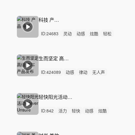
辉煌
严峻
狂野
冷漠
激昂
愤怒
悬疑
隐秘
辽阔
史诗
激烈
科技 产品 电子
ID:
24683
灵动
动感
炫酷
轻松
悠扬
轻快
洒脱
悠闲
感动
轻柔
惆怅
希望
悲伤
律动
无人声
生而坚定 高级 汽车 产品发布
ID:
424089
动感
律动
无人声
中鼓点
宣传片
科技
紧张
广告
节奏
悬疑
高级
汽车
产品发布
产品展示
工业设计
轻快阳光活动-Never Unsure
ID:
842
活力
轻快
动感
炫酷
阳光
轻松
洒脱
灵动
愉快
激昂
律动
无人声
中鼓点
悠闲
流行乐