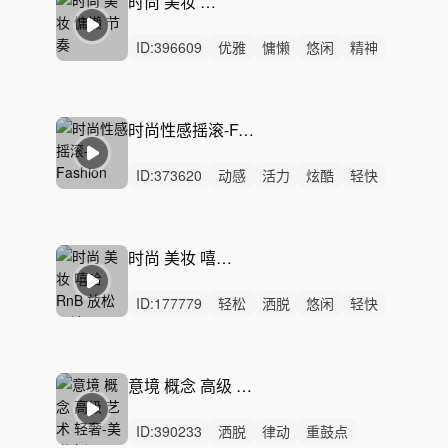
时尚 美妆 慵懒 节奏
ID:
396609
优雅
慵懒
悠闲
精神
轻鼓点
时尚
高级
高级感
高端
产品
广告
时装
走秀
美妆
节奏
时尚性感摇滚-Fashion Luxury Sexy
ID:
373620
动感
活力
炫酷
轻快
阳光
愉快
轻松
洒脱
慵懒
律动
无人声
中鼓点
悠闲
性感
奢华
时尚 美妆 嘻哈 RnB 放松 设计
ID:
177779
轻松
洒脱
悠闲
轻快
灵动
治愈
回忆
活力
慵懒
阳光
空灵
精神
无人声
中鼓点
时尚
意境 概念 高级 艺术 轻奢-美学空间
ID:
390233
洒脱
律动
重鼓点