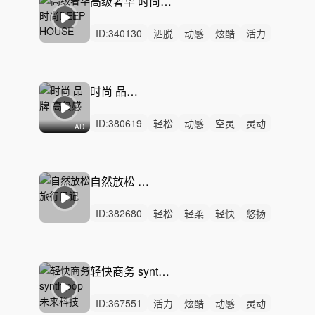
高级奢华 时尚DEEP HOUSE
紧张
ID:
340130
洒脱
动感
炫酷
活力
轻松
灵动
轻快
阳光
清新
冷酷
性感
律动
男声
无人声
中鼓点
时尚 品牌 高级感
ID:
380619
轻松
动感
空灵
灵动
AD
轻快
活力
洒脱
梦幻
炫酷
优雅
悠闲
律动
女声
无人声
中鼓点
自然放松 旅行日记
ID:
382680
轻松
轻柔
轻快
悠扬
回忆
动感
悠闲
治愈
希望
感动
洒脱
精神
无人声
男声
中鼓点
轻快商务 synth pop 未来科技
ID:
367551
活力
炫酷
动感
灵动