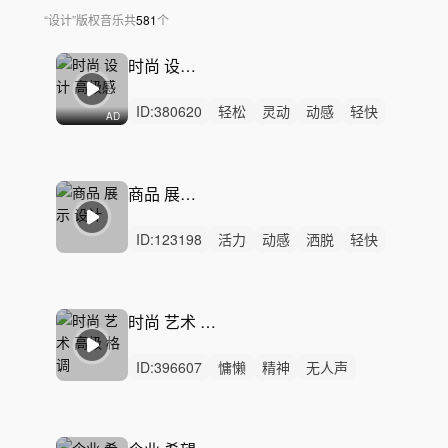
“
设计
”
版权音乐
共
581
个
时尚 设计 高级感
ID:
380620
轻松
灵动
动感
轻快
AD
梦幻
空灵
浪漫
活力
悠闲
炫酷
优雅
精神
无人声
女声
中鼓点
商品 展示 设计
ID:
123198
活力
动感
洒脱
轻快
炫酷
愉快
轻松
灵动
阳光
开心
律动
无人声
中鼓点
商品
展示
时尚 艺术 高级 格调
ID:
396607
慵懒
精神
无人声
轻鼓点
时尚
高级
高级感
高端
优雅
产品
广告
时装
走秀
美妆
节奏