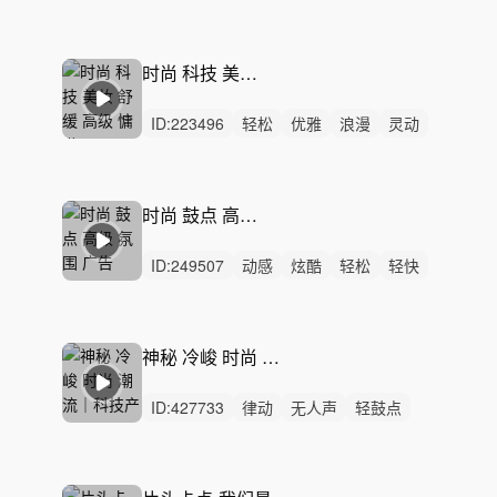
炫酷
洒脱
灵动
希望
阳光
开心
愉快
悠闲
律动
无人声
中鼓点
时尚 科技 美妆 舒缓 高级 慵懒
ID:
223496
轻松
优雅
浪漫
灵动
治愈
轻快
悠闲
回忆
轻柔
慵懒
梦幻
平静
无人声
轻鼓点
时尚
时尚 鼓点 高级 氛围 广告
ID:
249507
动感
炫酷
轻松
轻快
阳光
愉快
洒脱
开心
活力
灵动
悠闲
律动
无人声
中鼓点
科技
神秘 冷峻 时尚 潮流｜科技产品展示
ID:
427733
律动
无人声
轻鼓点
产品展示
科技宣传片
数码产品
智能硬件
工业设计
新品发布
汽车科技
智能座舱
品牌TVC