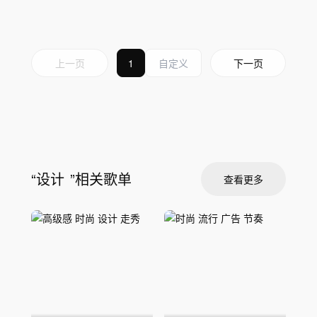
灵动
阳光
愉快
洒脱
律动
无人声
中鼓点
梦幻
狂野
时尚
节奏
上一页
1
下一页
“
设计
”相关歌单
查看更多