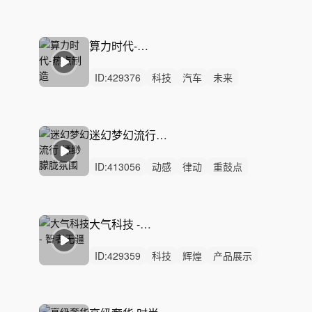
新能源
工业
制造
创新设计
高端高级
大气
发布会
宣传片
智能驾驶
车展
神秘
灯光秀
算力时代-热点制造
ID:
429376
科技
汽车
未来
新能源
工业
制造
创新设计
高端高级
大气
发布会
宣传片
智能驾驶
车展
神秘
灯光秀
迷幻梦幻流行 缥缈朦胧氛围
ID:
413056
动感
律动
重鼓点
科技
时尚
高级
高级感
氛围
广告
时装
走秀
美妆
酒店
服装
时装秀
大气科技 - 智者无疆
ID:
429359
科技
辉煌
产品展示
产品介绍
企业宣传片
发布会
预告片
工业设计
奢华
高级
AI系统
智能制造
未来科技
大气