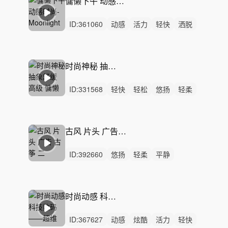
慵懒下午 动感时尚-Moonlight
ID:
361060
动感
活力
轻快
洒脱
开心
愉快
悠闲
悠扬
炫酷
轻松
幽默
灵动
律动
无人声
中鼓点
时尚神秘 抽象舒缓 高级 慵懒
ID:
331568
轻快
轻松
悠扬
轻柔
开心
愉快
慵懒
灵动
洒脱
精神
无人声
轻鼓点
高级
时尚神秘
抽象舒缓
古风 片头 广告 古筝 二 30s+15s
ID:
392660
悠扬
轻柔
平静
无人声
无鼓点
古风
片头
中国风
设计
广告
短音乐
30s
30秒
15秒
宣传片
时尚动感 科技数码——超维
ID:
367627
动感
炫酷
活力
轻快