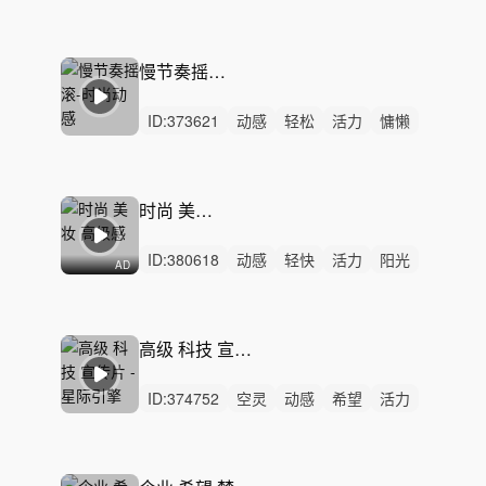
中鼓点
实验电子
模块合成器
诡异
惊悚
恐怖
心理阴暗
压抑
迷幻
反乌托邦
游戏BGM
解谜配乐
慢节奏摇滚-时尚动感
ID:
373621
动感
轻松
活力
慵懒
轻快
炫酷
洒脱
阳光
悠闲
律动
无人声
中鼓点
性感
奢华
时尚
时尚 美妆 高级感
ID:
380618
动感
轻快
活力
阳光
AD
轻松
愉快
开心
激昂
悠闲
灵动
律动
无人声
重鼓点
时尚
设计
高级 科技 宣传片 - 星际引擎
ID:
374752
空灵
动感
希望
活力
梦幻
灵动
辽阔
轻松
律动
无人声
中鼓点
科技
宣传片
高级
片头