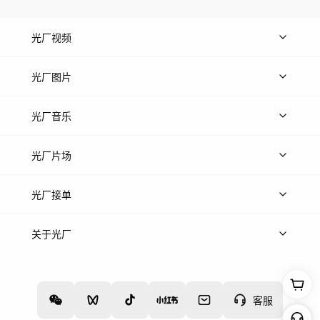
光厂视频
上传视频
精品视频
精选专辑
免费素材
光厂图片
上传图片
精品图片
光厂音乐
热门音乐
免费音效
热门歌单
立即入驻
光厂片场
上传案例
AI找镜头
片场榜单
精选案例
光厂接单
上架服务
热门服务
创作人
关于光厂
关于我们
诚聘英才
帮助中心
权责声明
客服