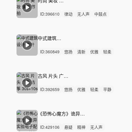
时尚 美妆 慵懒 节拍
ID:
396610
律动
无人声
中鼓点
科技
时尚
高级
高级感
氛围
产品
广告
时装
走秀
美妆
酒店
服装
中式建筑设计-春叶
ID:
360849
悠扬
清新
优雅
轻柔
空灵
轻快
洒脱
灵动
轻松
隐秘
悠闲
精神
无人声
轻鼓点
炫酷
古风 片头 广告 古筝 30s+10s
ID:
392659
悠扬
优雅
轻柔
平静
无人声
无鼓点
古风
片头
中国风
设计
广告
短音乐
30s
30秒
15秒
《恐怖心魔方》诡异实验电子配乐丨恐怖解谜游戏BGM/电影解说/短剧音效
ID:
429106
悬疑
精神
无人声