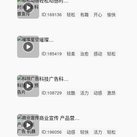
轻松动感时尚广告科普宣传
ID:
169136
轻松
有趣
开心
愉快
活力
动感
灵动
轻快
悠闲
炫酷
阳光
清新
可爱
律动
无人声
璀璨星空
ID:
185419
轻柔
治愈
感动
轻松
轻快
悠闲
回忆
悠扬
希望
惆怅
悲伤
精神
无人声
轻鼓点
灵动
科技广告科技企业预告片
ID:
108729
炫酷
活力
动感
激昂
轻快
灵动
阳光
轻松
紧张
严峻
狂野
紧迫
激烈
无人声
重鼓点
商业宣传 产品营销 广告 机器人 AI科技
ID:
196056
动感
轻快
活力
轻松