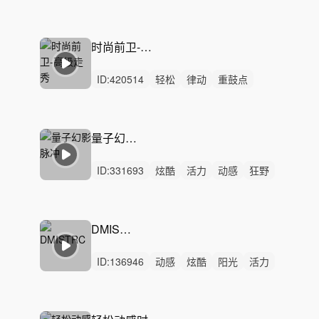
阳光
洒脱
轻快
悠闲
炫酷
开心
悠扬
清新
愉快
慵懒
有趣
时尚前卫-高级走秀
ID:
420514
轻松
律动
重鼓点
时尚
电子
广告
潮流
快闪
化妆品
科技
产品
美妆
模特
时装秀
走秀
量子幻影脉冲
ID:
331693
炫酷
活力
动感
狂野
激昂
紧迫
紧张
轻快
冷酷
严峻
激烈
无人声
重鼓点
电子音乐
电子
DMISTRC
ID:
136946
动感
炫酷
阳光
活力
轻快
轻松
灵动
洒脱
悠闲
愉快
律动
无人声
中鼓点
电子
house