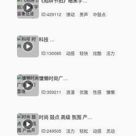
《陷阱节拍》暗黑宇宙重低音Trap配乐丨悬疑电影解说/游戏BGM/短剧
ID:
429112
律动
男声
中鼓点
Trap
嘻哈
暗黑
宇宙
悬疑
紧张
科技
重低音
纯音乐
反乌托邦
游戏BGM
电影解说
科技 时尚
ID:
130085
动感
轻快
炫酷
活力
灵动
阳光
愉快
轻松
律动
无人声
重鼓点
电子
科技
时尚
广告
慵懒时尚广告-梦幻意境
ID:
359211
浪漫
优雅
性感
慵懒
悠闲
轻松
轻柔
洒脱
精神
无人声
轻鼓点
梦幻
动感
神秘
爱情
时尚 鼓点 高级 氛围 产品开箱 产品测评 品牌推广 智能终端宣传 发布会开幕式
ID:
249505
活力
轻松
动感
灵动