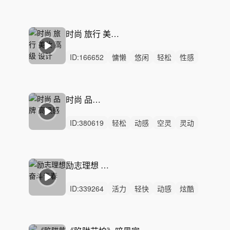
开心
洒脱
清新
阳光
空灵
灵动
精神
无人声
中鼓点
工业设计
科技
时尚 旅行 美妆 高级 设计
ID:
166652
慵懒
悠闲
轻松
性感
动感
轻快
炫酷
活力
精神
无人声
中鼓点
时尚
rnb
嘻哈
氛围
时尚 品牌 高级感
ID:
380619
轻松
动感
空灵
灵动
轻快
活力
洒脱
梦幻
炫酷
优雅
悠闲
律动
女声
无人声
中鼓点
励志理想 奋斗青春
ID:
339264
活力
轻快
动感
炫酷
阳光
灵动
开心
愉快
轻松
洒脱
悠扬
悠闲
律动
无人声
中鼓点