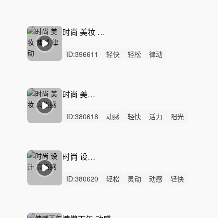
概念
美妆
化妆品
意境
高级
艺术
轻奢
TVC
广告
酒
红酒
艺术展
时尚 美妆 慵懒 律动
ID:
396611
轻快
轻松
律动
无人声
中鼓点
时尚
高级
高级感
高端
优雅
产品
广告
时装
走秀
美妆
时尚 美妆 高级感
ID:
380618
动感
轻快
活力
阳光
轻松
愉快
开心
激昂
悠闲
灵动
律动
无人声
重鼓点
时尚
设计
时尚 设计 高级感
ID:
380620
轻松
灵动
动感
轻快
梦幻
空灵
浪漫
活力
悠闲
炫酷
优雅
精神
无人声
女声
中鼓点