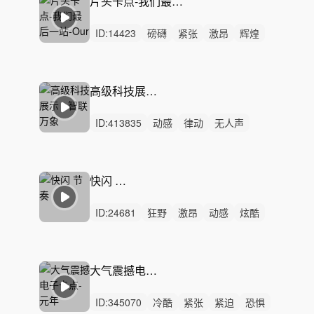
片头卡点-我们最后一站-Our Last Stand
科技探索
高端
神秘
ID:
14423
磅礴
紧张
激昂
辉煌
史诗
恢弘
严峻
狂野
紧迫
辽阔
激烈
无人声
重鼓点
沉重
行动
高级科技展示 - 智联万象
ID:
413835
动感
律动
无人声
中鼓点
科技
高级
高级科技展示
科技宣传片
科技产品展示
产品发布会
科技发布会
工业设计
快闪 节奏
新能源汽车
汽车广告
智能汽车展示
ID:
24681
狂野
激昂
动感
炫酷
轻快
活力
洒脱
阳光
冷酷
紧张
灵动
激烈
无人声
重鼓点
快闪
大气震撼电子卡点-元年
ID:
345070
冷酷
紧张
紧迫
恐惧