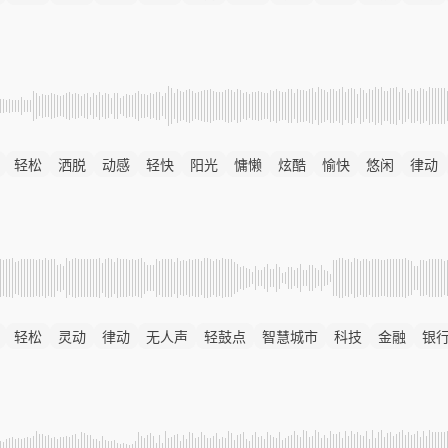
轻松
洒脱
动感
轻快
阳光
慵懒
炫酷
愉快
悠闲
律动
轻松
灵动
律动
无人声
轻鼓点
智慧城市
科技
金融
银