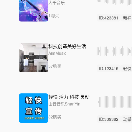
大千音乐
1购买
ID:
423381
精神
品牌
科技创造美好生活
AimMusic
57购买
ID:
123415
轻快
家居
轻快 活力 科技 灵动
山音音乐ShanYin
32购买
ID:
339382
动感
阳光