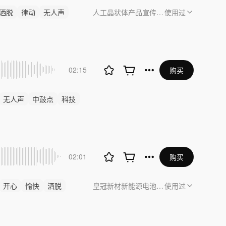
洒脱
律动
无人声
人工晶状体产品宣传视频
使用过
02:15
购买
无人声
中鼓点
科技
02:01
购买
开心
愉快
洒脱
皇冠新材新能源电池粘接解决方案
使用过