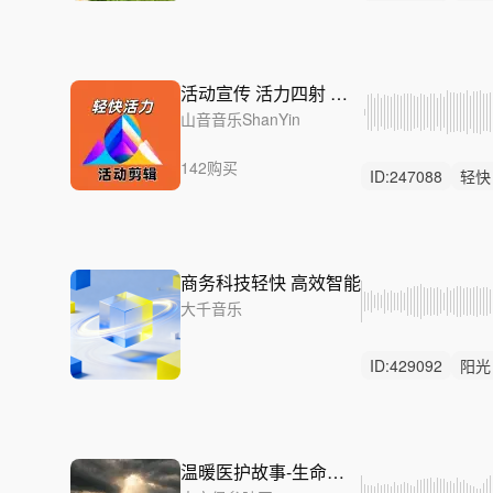
购物
活动宣传 活力四射 会议开场
山音音乐ShanYin
142购买
ID:
247088
轻快
中鼓点
商务科技轻快 高效智能
大千音乐
ID:
429092
阳光
ai人工智能
产品
温暖医护故事-生命回响