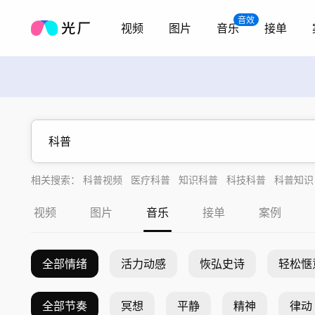
音效
视频
图片
音乐
接单
相关搜索：
科普视频
医疗科普
知识科普
科技科普
科普知识
科普宣传片
科普宣传
视频
图片
音乐
接单
案例
全部情绪
活力动感
恢弘史诗
轻松惬
全部节奏
冥想
平静
精神
律动