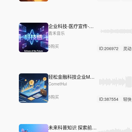
中鼓点
企业科技-医疗宣传-未来
青禾音乐
5购买
ID:
206972
灵动
科教
轻松金融科技企业MG展示-赋能新生
CometHui
5购买
ID:
387554
轻快
工厂
新闻
未来科普知识 探索前沿创新