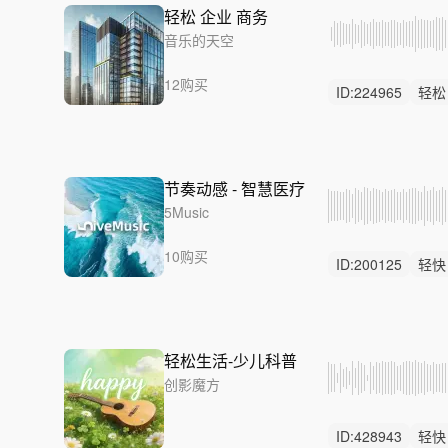
轻松 企业 商务
音乐的天空
12购买
ID:
224965
轻松
中鼓点
节奏动感 - 智慧医疗
5Music
10购买
ID:
200125
轻快
中鼓点
轻松生活-少儿科普
创影魔方
ID:
428943
轻快