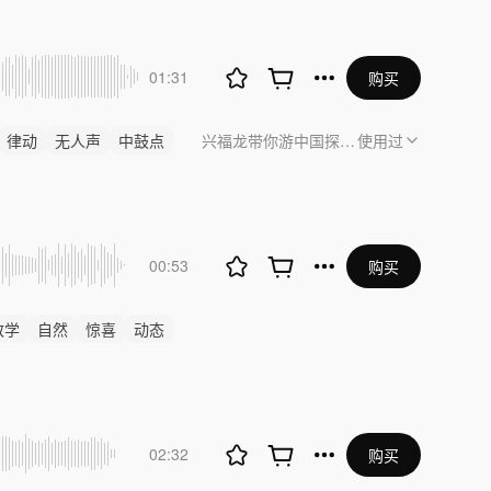
01:31
购买
律动
无人声
中鼓点
兴福龙带你游中国探秘国家地质公园 广东
使用过
00:53
购买
教学
自然
惊喜
动态
02:32
购买