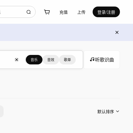
充值
上传
登录/注册
听歌识曲
音乐
音效
歌单
默认排序