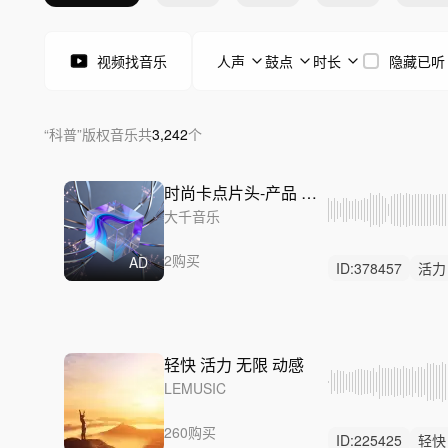
视频找音乐
人声
鼓点
时长
隐藏已听
“
科普
”
版权音乐
共
3,242
个
时尚卡点片头-产品 科技 宣传
大千音乐
2购买
AD
ID:
378457
活力
科技
轻快 活力 无限 动感
LEMUSIC
260购买
ID:
225425
轻快