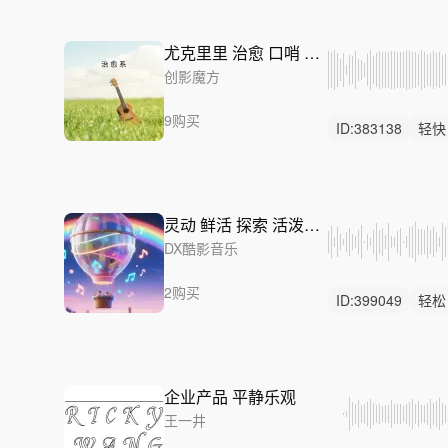
尤克里里 治愈 口哨 活泼
创影魔方
9购买
ID:
383138
轻快
开心
灵动 鲜活 探索 活泼CRAFTY ECHO
DX酷影音乐
2购买
ID:
399049
轻松
灵感
企业产品 平静乐观
王一井