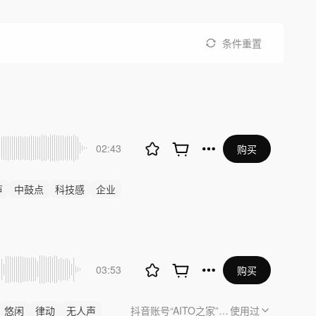
条件重置
02:43
购买
声
中鼓点
科技感
企业
03:53
购买
悠闲
律动
无人声
抖音账号“AITO之家”《趣享无界，共赴
使用过