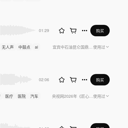
01:29
购买
无人声
中鼓点
ai
宜宾中石油昆仑国鼎燃气有限公司安全生
使用过
02:06
购买
行
医疗
医院
汽车
央视网2026年《匠心好品》第十三期节目
使用过