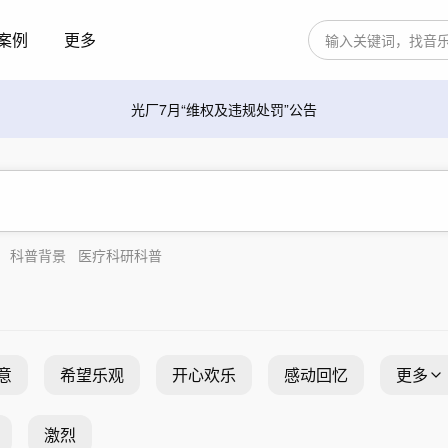
案例
更多
光厂7月“维权及违规处罚”公告
科普背景
医疗科研科普
意
希望乐观
开心欢乐
感动回忆
更多
激烈