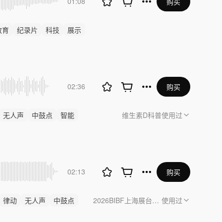
01:08
购买
教育
纪录片
科技
展示
02:36
购买
无人声
中鼓点
智能
维生素D科普
使用过
02:13
购买
律动
无人声
中鼓点
2026BIBF上海展台宣传视频
使用过