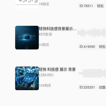
18购买
ID:
78311
轻松
轻鼓点
轻快科技感背景展示-数字化转型
时代影音
10购买
ID:
419090
轻松
科技感
轻快 科技感 展示 背景
LEMUSIC
124购买
AD
ID:
225251
炫酷
律动