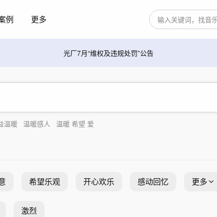
案例
更多
光厂7月“维权及违规处罚”公告
益温暖
温暖感人
温暖 希望 爱
意
希望乐观
开心欢乐
感动回忆
更多
激烈