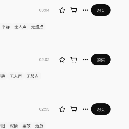
03:04
购买
平静
无人声
无鼓点
02:02
购买
平静
无人声
无鼓点
02:53
购买
怀旧
深情
柔软
治愈