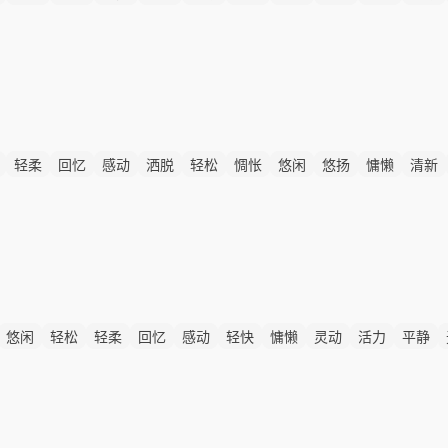
轻柔
回忆
感动
洒脱
轻松
惆怅
悠闲
悠扬
慵懒
清新
悠闲
轻松
轻柔
回忆
感动
轻快
慵懒
灵动
活力
平静