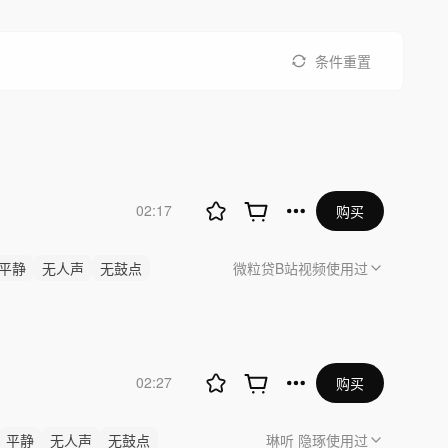
条件重置
02:17
购买
平静
无人声
无鼓点
微粒贷B站视频
使用过
02:27
购买
平静
无人声
无鼓点
琳听 隐琢
使用过