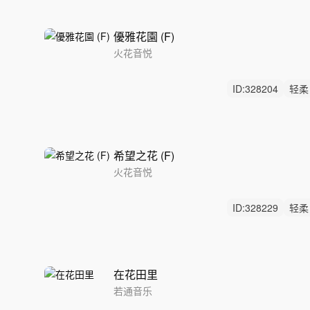
優雅花園 (F)
火花音悦
ID:
328204
轻柔
无鼓点
希望之花 (F)
火花音悦
ID:
328229
轻柔
无人声
在花田里
若通音乐