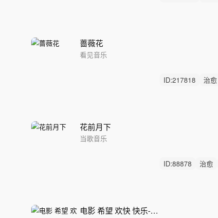
环境
蔷薇花
看见音乐
ID:
217818
治愈
男声
花前月下
当歌音乐
ID:
88878
治愈
放松
电影 希望 欢快 快乐-Zinnia