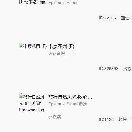
Epidemic Sound
ID:
22106
回忆
主题
卡農花園 (F)
火花音悦
ID:
326393
治愈
无鼓点
旅行自然风光-随心所欲-Freewheeling
Epidemic Sound精选
64购买
ID:
1126
轻快
和平