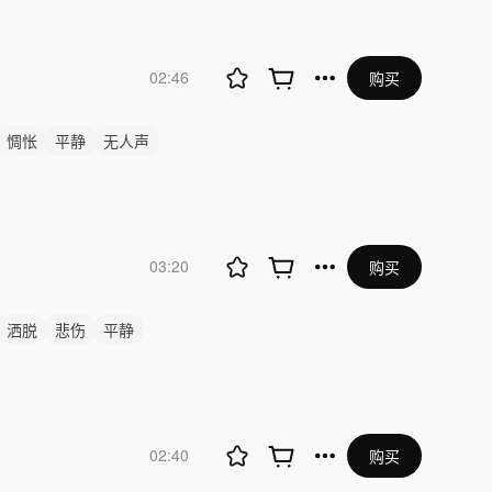
02:46
购买
惆怅
平静
无人声
03:20
购买
洒脱
悲伤
平静
02:40
购买