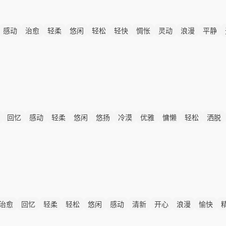
感动
治愈
轻柔
悠闲
轻松
轻快
惆怅
灵动
浪漫
平静
回忆
感动
轻柔
悠闲
悠扬
冷漠
优雅
慵懒
轻松
洒脱
治愈
回忆
轻柔
轻松
悠闲
感动
清新
开心
浪漫
愉快