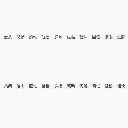
治愈
悠扬
感动
轻松
悠闲
优雅
轻快
回忆
慵懒
洒脱
悠闲
治愈
回忆
慵懒
悠扬
感动
优雅
惆怅
轻松
轻快