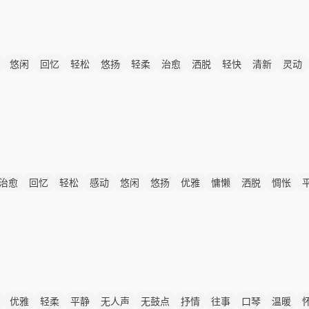
悠闲
回忆
轻松
悠扬
轻柔
治愈
洒脱
轻快
清新
灵动
治愈
回忆
轻松
感动
悠闲
悠扬
优雅
慵懒
洒脱
惆怅
优雅
轻柔
平静
无人声
无鼓点
抒情
往事
口琴
温暖