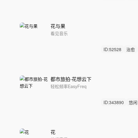
叙事
花与果
看见音乐
ID:
52528
治愈
生活记录
都市旅拍-花想云下
轻松频率EasyFreq
ID:
343890
悠闲
电子合成音
花