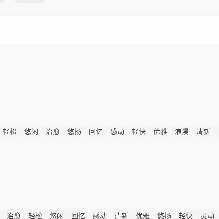
轻松
悠闲
治愈
悠扬
回忆
感动
轻快
优雅
浪漫
清新
治愈
轻松
悠闲
回忆
感动
清新
优雅
悠扬
轻快
灵动