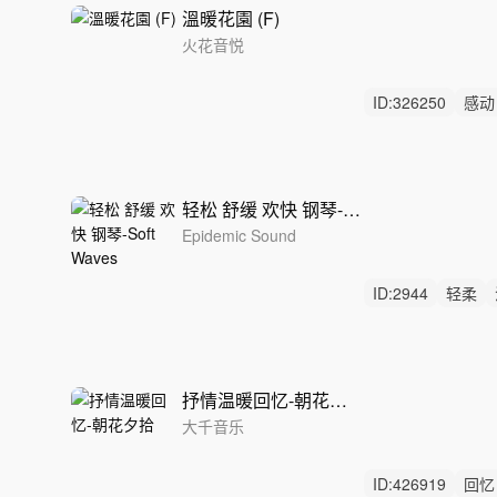
溫暖花園 (F)
火花音悦
ID:
326250
感动
温馨
轻松 舒缓 欢快 钢琴-Soft Waves
Epidemic Sound
ID:
2944
轻柔
快乐
抒情温暖回忆-朝花夕拾
大千音乐
ID:
426919
回忆