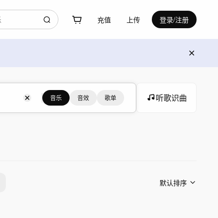
充值
上传
登录/注册
听歌识曲
音乐
音效
歌单
默认排序