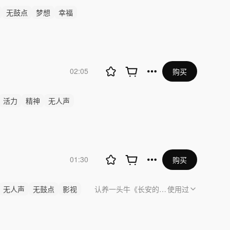
无鼓点
梦想
幸福
02:05
购买
活力
精神
无人声
01:30
购买
无人声
无鼓点
影视
认养一头牛《长安的荔枝》mini中插
使用过