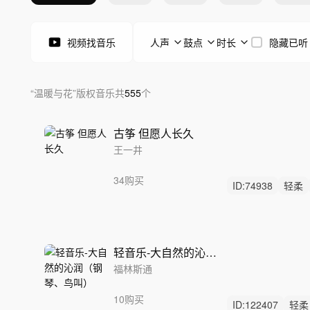
视频找音乐
人声
鼓点
时长
隐藏已听
“
温暖与花
”
版权音乐
共
555
个
古筝 但愿人长久
王一井
34购买
ID:
74938
轻柔
中国风
轻音乐-大自然的沁润（钢琴、鸟叫）
福林斯通
10购买
ID:
122407
轻柔