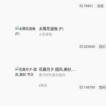
ID:
78801
治愈
沉默
太陽花過後 (F)
火花音悦
ID:
325690
回忆
轻鼓点
花晨月夕-国风,美好,节日
蒸汽时代音乐制作
2购买
ID:
108780
悠闲
中国风