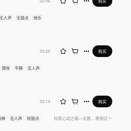
02:06
购买
无人声
无鼓点
快乐
03:22
购买
惆怅
平静
无人声
02:19
购买
精神
无人声
轻鼓点
抖音心动之城—太原宠粉应援活动
使用过