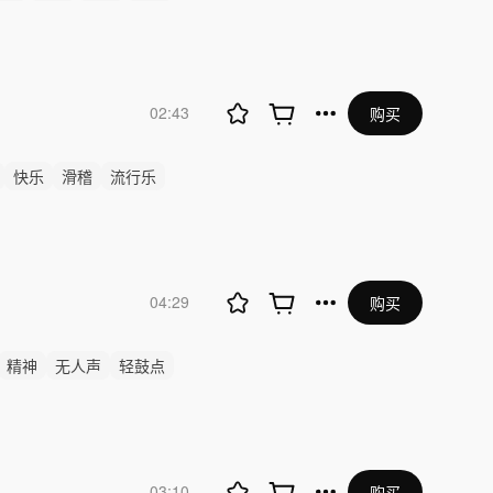
02:43
购买
快乐
滑稽
流行乐
04:29
购买
精神
无人声
轻鼓点
03:10
购买