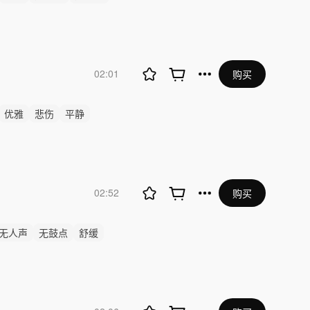
02:01
购买
优雅
悲伤
平静
02:52
购买
无人声
无鼓点
舒缓