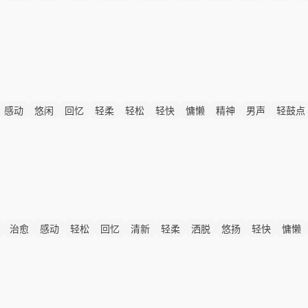
感动
悠闲
回忆
轻柔
轻松
轻快
慵懒
精神
男声
轻鼓点
治愈
感动
轻松
回忆
清新
轻柔
洒脱
悠扬
轻快
慵懒