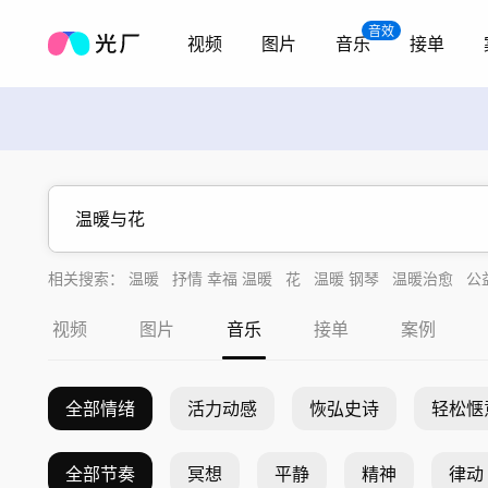
音效
视频
图片
音乐
接单
相关搜索：
温暖
抒情 幸福 温暖
花
温暖 钢琴
温暖治愈
公
幸福温暖
温柔温暖
视频
图片
音乐
接单
案例
全部情绪
活力动感
恢弘史诗
轻松惬
全部节奏
冥想
平静
精神
律动