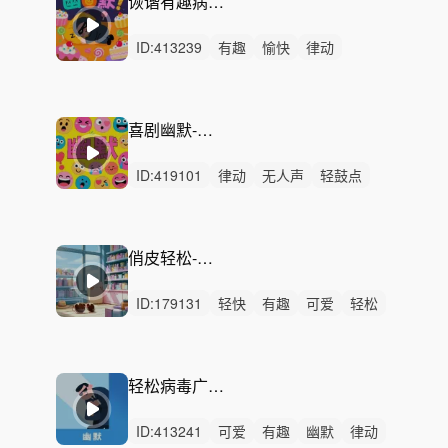
诙谐有趣病毒广告音乐
ID:
413239
有趣
愉快
律动
无人声
轻鼓点
滑稽
病毒广告
洗脑
短剧
无厘头
活泼
搞笑
搞怪
尴尬
愚人节
喜剧幽默-可爱有趣
ID:
419101
律动
无人声
轻鼓点
幽默
搞笑
趣味
诙谐
病毒广告
俏皮
喜剧
滑稽
广告
魔性
综艺
喜感
俏皮轻松-品牌广告
ID:
179131
轻快
有趣
可爱
轻松
开心
幽默
愉快
灵动
阳光
动感
律动
无人声
轻鼓点
活力
滑稽
轻松病毒广告-天真可爱
ID:
413241
可爱
有趣
幽默
律动