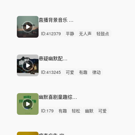
狂野
激昂
灵动
炫酷
辉煌
动感
严峻
律动
无人声
中鼓点
急促
直播背景音乐 轻音乐 vlog 回忆
ID:
412379
平静
无人声
轻鼓点
宣传片
轻快
轻松
短剧
温馨
节奏
温暖
欢快
钢琴
回忆
vlog
空灵
悬疑幽默配乐-鬼鬼祟祟
ID:
413245
可爱
有趣
律动
无人声
轻鼓点
悬疑
短剧
影视剧
侦探
探案
小偷
偷感
偷袭
静悄悄
滑稽
幽默喜剧童趣综艺短片-Triple Trigger
ID:
179
有趣
轻松
幽默
可爱
开心
愉快
轻快
清新
洒脱
悠闲
律动
无人声
无鼓点
离奇
滑稽