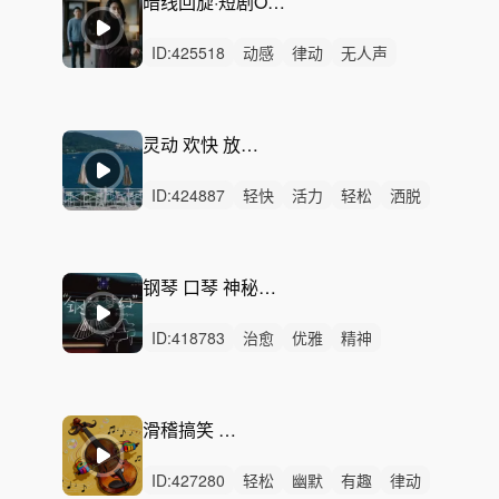
暗线回旋·短剧OST - 关系转折与集尾悬停
ID:
425518
动感
律动
无人声
重鼓点
短剧OST
都市短剧
情感短剧
关系转折
人物抉择
集尾悬停
对峙场景
暗线回旋
灵动 欢快 放克爵士 短剧综艺
室内乐
电子氛围
大提琴
ID:
424887
轻快
活力
轻松
洒脱
动感
律动
无人声
重鼓点
优雅
温柔
爵士
灵动
开心
愉快
中鼓点
钢琴 口琴 神秘 叙事 黑白的回忆
ID:
418783
治愈
优雅
精神
无人声
轻鼓点
忧郁
往事回忆
追忆故人
游戏pv
游戏过场动画
品牌故事
短剧
影视剧广告
纪录片
滑稽搞笑 喜剧 幽默
公益广告
ID:
427280
轻松
幽默
有趣
律动