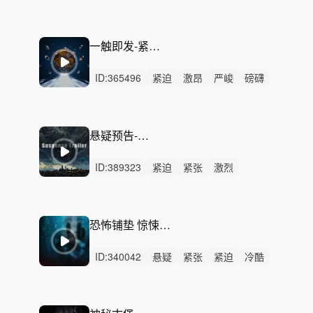
紧迫
严峻
冷酷
冷漠
动感
律动
无人声
男声
中鼓点
神秘
恐怖
一触即发-紧张推进-能量积累
ID:
365496
紧迫
激昂
严峻
磅礴
狂野
辉煌
辽阔
恢弘
史诗
紧张
激烈
无人声
重鼓点
企业
宣传片
悬疑预告-山雨欲来
ID:
389323
紧迫
紧张
激烈
无人声
重鼓点
严峻
史诗
激昂
悬疑
冷酷
神秘
片头
预告
预告片
宣传片
恐怖铺垫 惊悚 悬疑 - 惊魂前兆
ID:
340042
悬疑
紧张
紧迫
冷酷
恐惧
严峻
惆怅
隐秘
冷漠
愤怒
精神
无人声
无鼓点
恐怖
惊悚