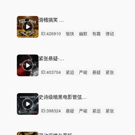
灵动
律动
无人声
中鼓点
病毒广告
洗脑
偷感
短剧
搞笑
可爱
尴尬
滑稽搞笑 幽默反转
ID:
426910
愉快
幽默
有趣
律动
无人声
中鼓点
滑稽
搞笑
荒诞
无厘头
诙谐
短剧
喜剧
段子
笑料
紧张悬疑-暗流涌动
ID:
403704
紧迫
严峻
悬疑
紧张
隐秘
恐惧
冷酷
动感
冷漠
律动
无人声
重鼓点
黑暗
危险
追逐
史诗级暗黑电影管弦打击乐悬疑惊悚叙事-权力角逐Throne Game
ID:
398324
悬疑
严峻
紧迫
紧张
冷酷
隐秘
磅礴
狂野
激昂
动感
激烈
无人声
重鼓点
动作片
追逐