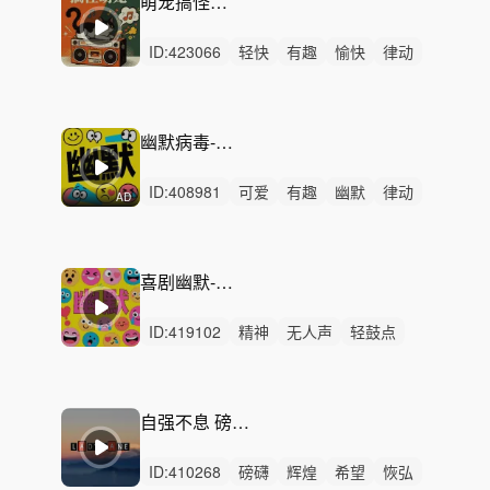
萌宠搞怪-捣蛋记
ID:
423066
轻快
有趣
愉快
律动
无人声
中鼓点
俏皮
可爱
滑稽
搞怪
萌宠
日常
喵星人
汪星人
欢乐
幽默病毒-简单快乐
ID:
408981
可爱
有趣
幽默
律动
AD
无人声
中鼓点
搞笑
趣味
诙谐
病毒广告
俏皮
喜剧
搞怪
洗脑
创意
喜剧幽默-轻松俏皮
ID:
419102
精神
无人声
轻鼓点
幽默
搞笑
趣味
诙谐
病毒广告
俏皮
喜剧
滑稽
广告
魔性
综艺
喜感
自强不息 磅礴 史诗 壮阔
ID:
410268
磅礴
辉煌
希望
恢弘