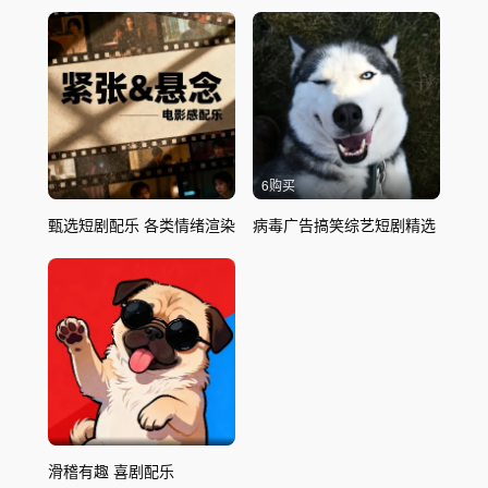
6购买
甄选短剧配乐 各类情绪渲染
病毒广告搞笑综艺短剧精选
滑稽有趣 喜剧配乐