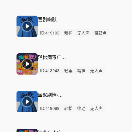
律动
无人声
重鼓点
大气
宣传片
史诗
企业
党政
党建
纪录片
国庆节
喜剧幽默-病毒广告
ID:
419103
精神
无人声
轻鼓点
幽默
搞笑
趣味
诙谐
病毒广告
俏皮
喜剧
滑稽
广告
魔性
综艺
喜感
轻松病毒广告-自得其乐
ID:
413243
轻柔
精神
无人声
中鼓点
滑稽
病毒广告
洗脑
短剧
无厘头
活泼
搞笑
搞怪
宠物
浮夸
喜剧
幽默剧情-诙谐有趣
ID:
419099
轻松
律动
无人声
中鼓点
幽默
搞笑
趣味
诙谐
病毒广告
俏皮
喜剧
滑稽
广告
魔性
综艺