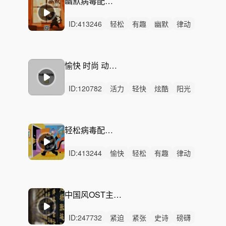
幽默病毒配乐-光怪陆离
ID:
413246
轻松
有趣
幽默
律动
无人声
轻鼓点
滑稽
病毒广告
洗脑
短剧
无厘头
奇怪
离奇
活泼
搞笑
愉快 时尚 动感-Love Love
ID:
120782
活力
轻快
炫酷
阳光
动感
灵动
轻松
开心
激昂
律动
无人声
重鼓点
快乐
希望
流行乐
轻松病毒配乐-自娱自乐
ID:
413244
愉快
轻松
有趣
律动
无人声
轻鼓点
滑稽
病毒广告
洗脑
短剧
无厘头
活泼
搞笑
搞怪
宠物
中国风OST主题音乐——《惊弦》
ID:
247732
紧迫
紧张
史诗
磅礴