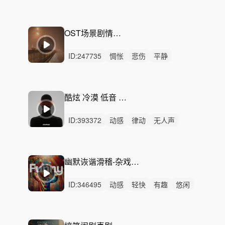
悠扬
活力
悠闲
辽阔
紧迫
恢弘
精神
无人声
轻鼓点
剧情
电影配乐
OST场景剧情配乐——城市孤独感
ID:
247735
惆怅
悲伤
平静
无人声
无鼓点
孤独
内心独白
思念
清醒
情绪
氛围感
气氛
压抑
故事
剧情
酷炫 冷漠 低音 高级 - 科技 神秘 发布
ID:
393372
动感
律动
无人声
重鼓点
发布会
欧美
科技
低沉
冷酷
帅
低音
短剧
卡点
节奏
产品
幽默诙谐滑稽-杂戏团（20秒、1分钟、30秒、1分钟）
ID:
346495
动感
轻快
有趣
悠闲
开心
愉快
轻松
洒脱
灵动
可爱
悠扬
幽默
律动
无人声
中鼓点