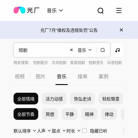
音乐
光厂7月“维权及违规处罚”公告
音乐
相关搜索：
短剧配乐
古风短剧
家庭短剧
短剧音乐
抖音短剧
悬疑短剧
情感短剧
微短剧
搞笑短剧
视频
图片
音乐
接单
案例
全部情绪
活力动感
恢弘史诗
轻松惬意
希
全部节奏
冥想
平静
精神
律动
激烈
默认排序
人声
鼓点
时长
隐藏已听