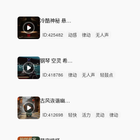
无人声
轻鼓点
搞笑
趣味
诙谐
病毒广告
俏皮
喜剧
滑稽
搞怪
洗脑
冷酷神秘 悬疑案件 艺术高级
ID:
425482
动感
律动
无人声
重鼓点
电视剧
短剧
配乐
悬疑
案件
犯罪
离奇
调查
烧脑
真相
恐怖
钢琴 空灵 希望 叙事 故事开始
ID:
418786
律动
无人声
轻鼓点
企业文化宣传
品牌故事
短剧叙事
影视剧
母婴广告
公益广告
TVC
新能源车品牌故事
古风诙谐幽默小品喜剧节目
ID:
412698
轻快
活力
灵动
律动
无人声
重鼓点
开心
愉快
有趣
轻松
清新
动感
希望
可爱
幽默