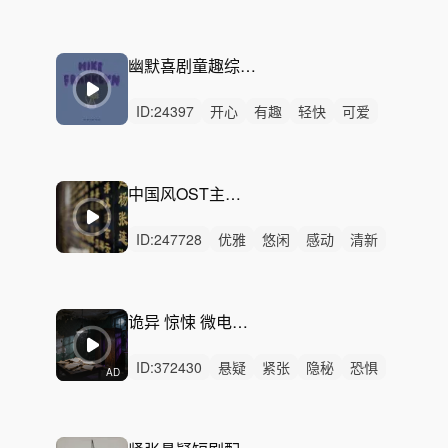
无人声
中鼓点
偶像剧
都市恋爱
情感短剧
人物关系
暧昧升温
浪漫剧情
甜虐片段
青春故事
幽默喜剧童趣综艺短片-Wiggly Giggly
都市剧集
ID:
24397
开心
有趣
轻快
可爱
愉快
悠闲
轻松
幽默
洒脱
性感
灵动
优雅
浪漫
律动
无人声
中国风OST主题音乐——《明镜》
ID:
247728
优雅
悠闲
感动
清新
轻松
治愈
悠扬
洒脱
轻快
回忆
轻柔
慵懒
灵动
精神
无人声
诡异 惊悚 微电影 阴森 阴暗 剧本杀
ID:
372430
悬疑
紧张
隐秘
恐惧
AD
严峻
紧迫
冷酷
冷漠
律动
无人声
男声
中鼓点
神秘
恐怖
万圣节