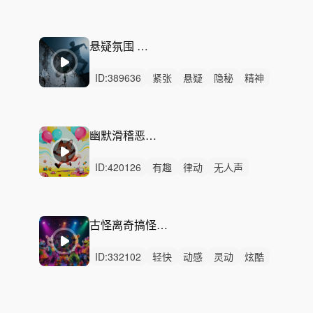
阳光
开心
愉快
活力
清新
慵懒
有趣
灵动
悠扬
幽默
律动
悬疑氛围 压抑紧张
ID:
389636
紧张
悬疑
隐秘
精神
无人声
轻鼓点
侦破
破案
短剧
猜忌
未知
冲突
争吵
陷害
阴谋
幽默滑稽恶作剧 俏皮捣乱
ID:
420126
有趣
律动
无人声
轻鼓点
幽默
恶作剧
俏皮
捣乱
滑稽
搞笑
欢乐
荒诞
搞怪
趣味
短剧
古怪离奇搞怪搞笑神奇创意有趣
ID:
332102
轻快
动感
灵动
炫酷
开心
愉快
活力
轻松
洒脱
有趣
律动
无人声
中鼓点
开心愉快动感轻快
活力灵动有趣幽默