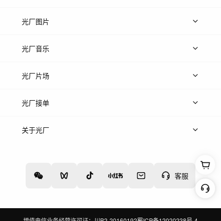
上传视频
精品视频
精选专辑
免费素材
光厂图片
上传图片
精品图片
光厂音乐
热门音乐
免费音效
热门歌单
立即入驻
光厂片场
上传案例
AI找镜头
片场榜单
精选案例
光厂接单
上架服务
热门服务
创作人
关于光厂
关于我们
诚聘英才
帮助中心
权责声明
客服
增值电信业务经营许可证：川B2-20160192
蜀ICP备12020238号-4