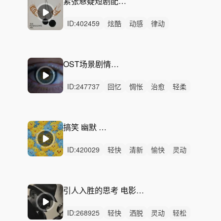
紧张悬疑短剧配乐恐怖探索环境音效
ID:
402459
炫酷
动感
律动
无人声
重鼓点
紧张
悬疑
短剧配乐
恐怖
真相时刻
探索
压抑
暗黑
纪录片
剧情
OST场景剧情配乐——清醒梦
ID:
247737
回忆
惆怅
治愈
轻柔
感动
空灵
悲伤
梦幻
悠闲
平静
无人声
无鼓点
梦境
氛围
剧情
搞笑 幽默 喜剧 节目
ID:
420029
轻快
清新
愉快
灵动
律动
无人声
中鼓点
幽默
有趣
可爱
轻松
滑稽
病毒广告
洗脑
鬼鬼祟祟
引人入胜的思考 电影剧情 氛围音乐 短剧 扑簌迷离的剧情 有趣俏皮的思索
ID:
268925
轻快
洒脱
灵动
轻松