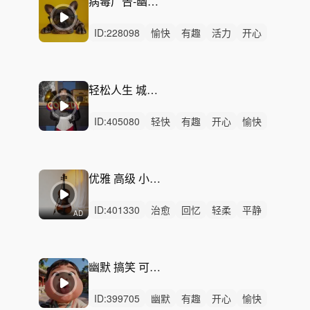
病毒广告-幽默喜剧-异想天开
ID:
228098
愉快
有趣
活力
开心
轻松
轻快
炫酷
幽默
动感
灵动
阳光
可爱
律动
无人声
中鼓点
轻松人生 城市摆烂 喜剧配乐
ID:
405080
轻快
有趣
开心
愉快
律动
无人声
重鼓点
短剧配乐
喜剧剧情
搞笑
综艺
尴尬场面
无厘头
恶作剧
轻喜剧
优雅 高级 小提琴 悠闲琴韵
ID:
401330
治愈
回忆
轻柔
平静
AD
无人声
轻鼓点
希望
律动
片头
小提琴
高级感
预告片
房地产
产品
广告
幽默 搞笑 可爱 偷感 - 喜剧背景
ID:
399705
幽默
有趣
开心
愉快