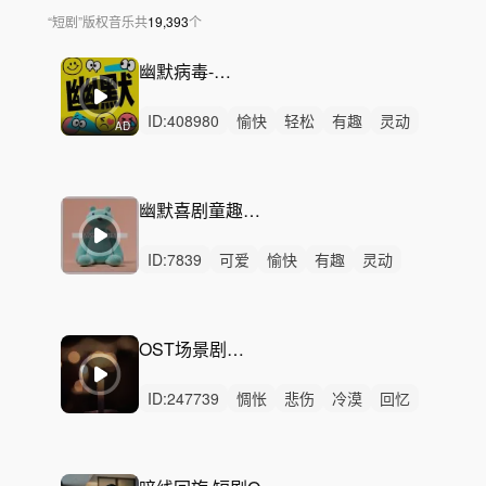
“
短剧
”
版权音乐
共
19,393
个
幽默病毒-恶作喜剧
ID:
408980
愉快
轻松
有趣
灵动
AD
律动
无人声
中鼓点
幽默
搞笑
趣味
诙谐
病毒广告
俏皮
喜剧
搞怪
幽默喜剧童趣综艺短片-Bugs
ID:
7839
可爱
愉快
有趣
灵动
轻快
开心
活力
幽默
洒脱
轻松
精神
无人声
轻鼓点
快乐
喜剧
OST场景剧情配乐——纠结
ID:
247739
惆怅
悲伤
冷漠
回忆
悠扬
治愈
悬疑
轻柔
平静
无人声
无鼓点
纠结
内心
独白
清醒