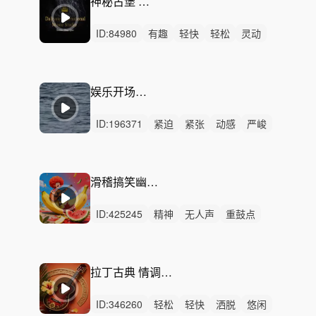
神秘古堡 滑稽 调皮
ID:
84980
有趣
轻快
轻松
灵动
开心
活力
愉快
可爱
幽默
阳光
悠闲
律动
无人声
轻鼓点
滑稽
娱乐开场片头音乐
ID:
196371
紧迫
紧张
动感
严峻
激昂
活力
悬疑
冷酷
激烈
无人声
重鼓点
片头音乐
开场
短音乐
宣传片
滑稽搞笑幽默 荒诞无厘头
ID:
425245
精神
无人声
重鼓点
滑稽
搞笑
幽默
夸张
荒诞
趣味
诙谐
病毒广告
俏皮
喜剧
搞怪
洗脑
拉丁古典 情调小资 爵士欢快鼓点
ID:
346260
轻松
轻快
洒脱
悠闲