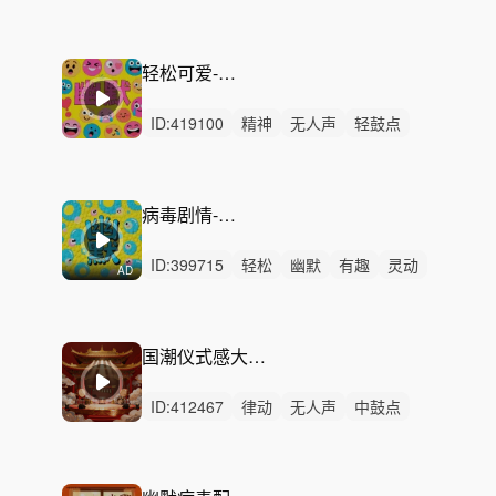
无人声
轻鼓点
滑稽
病毒广告
短剧
无厘头
活泼
搞笑
搞怪
宠物
美食
轻松可爱-天真浪漫
ID:
419100
精神
无人声
轻鼓点
幽默
搞笑
趣味
诙谐
病毒广告
俏皮
喜剧
滑稽
广告
魔性
综艺
喜感
病毒剧情-悄悄咪咪
ID:
399715
轻松
幽默
有趣
灵动
AD
律动
重鼓点
搞笑
趣味
诙谐
爵士
病毒广告
俏皮
喜剧
搞怪
洗脑
国潮仪式感大气开场文旅庆典
ID:
412467
律动
无人声
中鼓点
国风
国潮
民歌
民族
仪式
大气
开场
文旅
宣传
庆典
古风
庄重