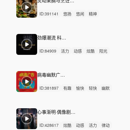
灵动采摘与烹饪（侧重节奏与鲜活感）4
ID:
391141
悠扬
悠闲
精神
无人声
轻鼓点
纪录片
国风
美食
灵动
琵琶
笛子
采摘
烹饪
欢快
节奏
劲爆潮流 科技燃烧 快闪时尚
ID:
84909
活力
动感
炫酷
阳光
激昂
轻快
冷酷
狂野
轻松
紧张
灵动
洒脱
激烈
无人声
重鼓点
病毒幽默广告-趣味一刻
ID:
381897
有趣
愉快
轻快
幽默
轻松
灵动
开心
动感
阳光
可爱
活力
律动
无人声
中鼓点
滑稽
心事渐明·偶像剧 - 都市恋爱与关系升温
ID:
428617
炫酷
动感
活力
律动