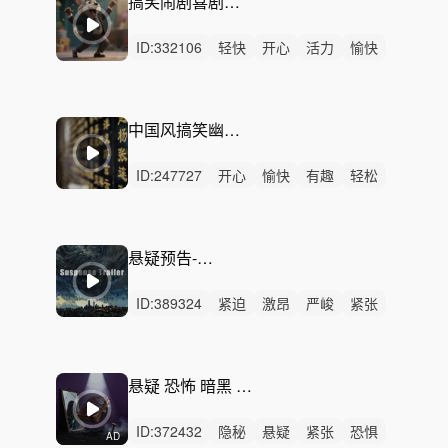
搞笑闹剧喜剧奇怪幽默-古堡奇人
ID:
332106
轻快
开心
活力
愉快
轻松
有趣
动感
灵动
悠闲
洒脱
炫酷
律动
无人声
中鼓点
有趣幽默愉快轻快
中国风搞笑幽默——《出洋相》
ID:
247727
开心
愉快
有趣
轻松
轻快
清新
活力
动感
希望
可爱
幽默
悠闲
精神
无人声
中鼓点
悬疑预告-黑云压城
ID:
389324
紧迫
激昂
严峻
紧张
狂野
悬疑
冷酷
恐惧
隐秘
磅礴
史诗
恢弘
激烈
无人声
重鼓点
悬疑 恐怖 暗黑 神秘 短剧 漫剧配乐
ID:
372432
隐秘
悬疑
紧张
恐惧
AD