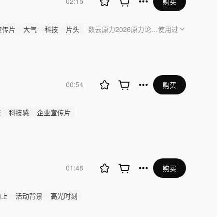
02:15
购买
宣传片
大气
科技
片头
数云原力2026原力论坛_「xᴬᴵ·供应链 
使用过
00:54
购买
技
科技感
企业宣传片
01:48
购买
向上
活动背景
高光时刻