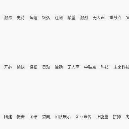
激昂
史诗
辉煌
恢弘
辽阔
希望
激烈
无人声
重鼓点
开心
愉快
轻松
灵动
律动
无人声
中鼓点
科技
未来科
科技
数字化
团建
振奋
团结
燃向
团队展示
企业宣传
正能量
拼搏
长