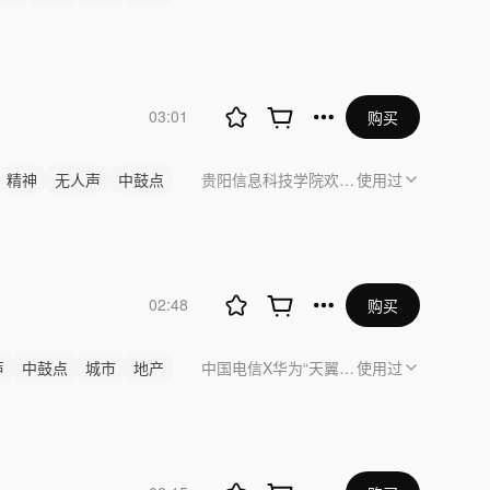
03:01
购买
精神
无人声
中鼓点
贵阳信息科技学院欢迎您
使用过
02:48
购买
声
中鼓点
城市
地产
中国电信X华为“天翼云息壤杯”高校AI大
使用过