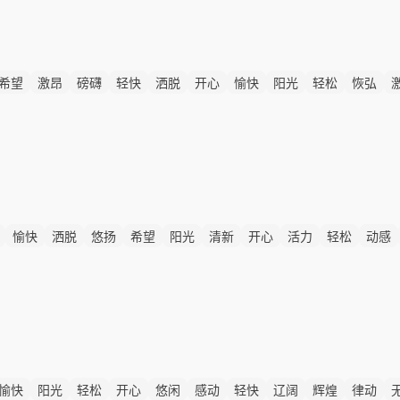
希望
激昂
磅礴
轻快
洒脱
开心
愉快
阳光
轻松
恢弘
愉快
洒脱
悠扬
希望
阳光
清新
开心
活力
轻松
动感
愉快
阳光
轻松
开心
悠闲
感动
轻快
辽阔
辉煌
律动