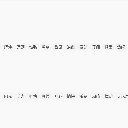
辉煌
磅礴
恢弘
希望
激昂
治愈
感动
辽阔
轻柔
悠闲
阳光
活力
轻快
辉煌
开心
愉快
激昂
动感
律动
无人