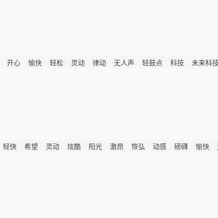
开心
愉快
轻松
灵动
律动
无人声
轻鼓点
科技
未来科
科技
数字化
轻快
希望
灵动
炫酷
阳光
激昂
恢弘
动感
磅礴
愉快