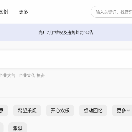
案例
更多
光厂7月“维权及违规处罚”公告
企业大气
企业宣传 振奋
意
希望乐观
开心欢乐
感动回忆
更多
激烈