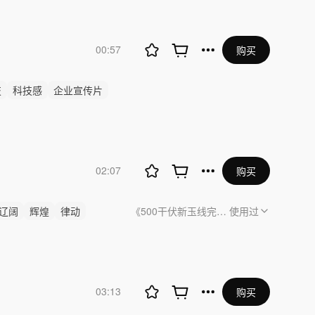
00:57
购买
技
科技感
企业宣传片
02:07
购买
辽阔
辉煌
律动
《500干伏新玉线完成同跨四条铁路施工》
使用过
03:13
购买