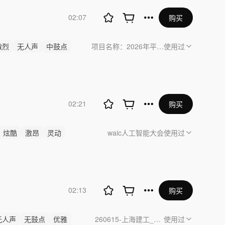
02:07
购买
激烈
无人声
中鼓点
项目名称：2026年平安银行评优表彰项目
使用过
02:21
购买
炫酷
激昂
灵动
waic人工智能大会
使用过
02:13
购买
无人声
无鼓点
优雅
260615-上海建工_投资发展公司
使用过