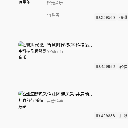
橙光音乐
11购买
ID:
359560
磅礴
开场
智慧时代·数字科技品牌背景音乐
YYstudio
ID:
429952
轻快
科技企业
数字
企业团建风采 并肩前行 激情鼓舞
声音科学
ID:
429836
摇滚
奋进
协作
成