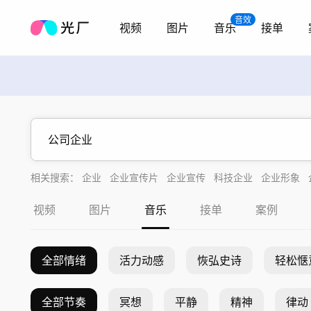
音效
视频
图片
音乐
接单
相关搜索：
企业
企业宣传片
企业宣传
科技企业
企业形象
企业商务
企业科技
企业发展
视频
图片
音乐
接单
案例
全部情绪
活力动感
恢弘史诗
轻松惬
全部节奏
冥想
平静
精神
律动