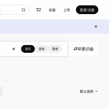
充值
上传
登录/注册
听歌识曲
音乐
音效
歌单
默认排序