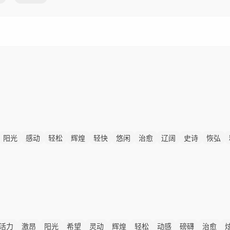
阳光
感动
轻松
辉煌
轻快
悠闲
治愈
辽阔
史诗
恢弘
活力
激昂
阳光
希望
灵动
辉煌
轻松
动感
磅礴
治愈