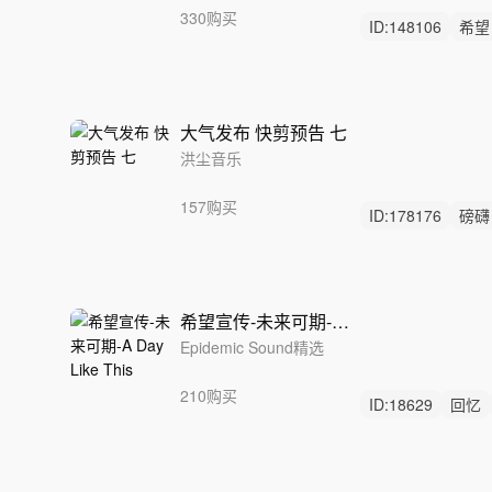
330购买
ID:
148106
希望
银行
大气发布 快剪预告 七
洪尘音乐
157购买
ID:
178176
磅礴
大气震撼
活动
希望宣传-未来可期-A Day Like This
Epidemic Sound精选
210购买
ID:
18629
回忆
结尾