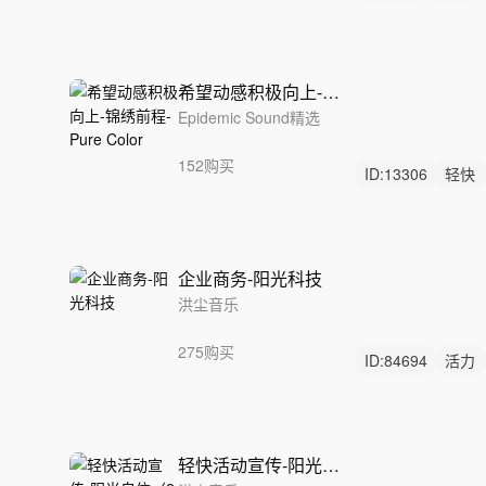
激励
希望动感积极向上-锦绣前程-Pure Color
Epidemic Sound精选
152购买
ID:
13306
轻快
弹跳
企业商务-阳光科技
洪尘音乐
275购买
ID:
84694
活力
科普
轻快活动宣传-阳光自信（2分钟、1分钟、30s）（剪辑师必备）