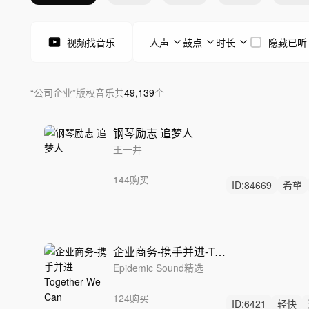
视频找音乐
人声
鼓点
时长
隐藏已听
“
公司企业
”
版权音乐
共
49,139
个
钢琴励志 追梦人
王一井
144购买
ID:
84669
希望
钢琴
企业商务-携手并进-Together We Can
Epidemic Sound精选
124购买
ID:
6421
轻快