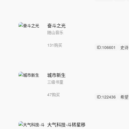
奋斗之光
随山音乐
131购买
ID:
106601
史诗
奋进
城市新生
三级书童
47购买
ID:
122436
希望
企业
大气科技-斗转星移