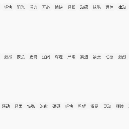
轻快
阳光
活力
开心
愉快
轻松
动感
炫酷
辉煌
律动
激昂
恢弘
史诗
辽阔
辉煌
严峻
紧迫
紧张
动感
激烈
快剪
感动
轻柔
恢弘
治愈
磅礴
轻快
希望
激昂
灵动
辉煌