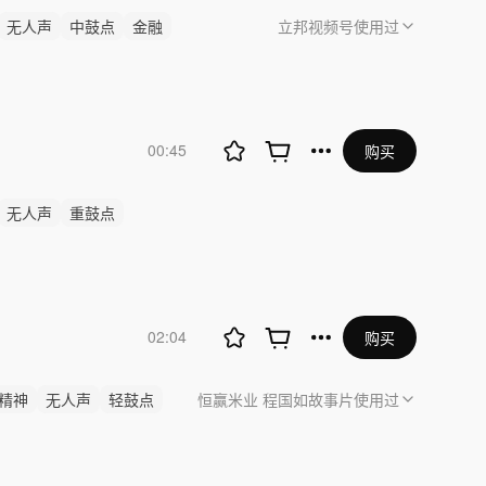
无人声
中鼓点
金融
立邦视频号
使用过
00:45
购买
无人声
重鼓点
02:04
购买
精神
无人声
轻鼓点
恒赢米业 程国如故事片
使用过