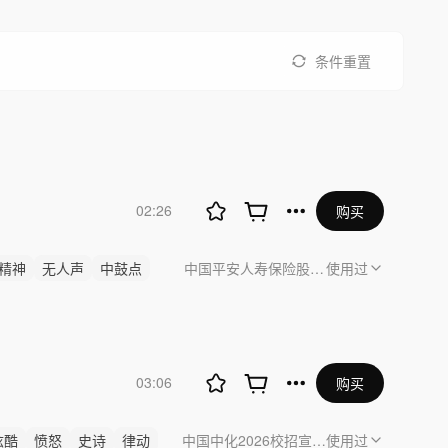
条件重置
02:26
购买
精神
无人声
中鼓点
中国平安人寿保险股份有限公司河北分公
使用过
03:06
购买
炫酷
愤怒
史诗
律动
中国中化2026校招宣传片
使用过