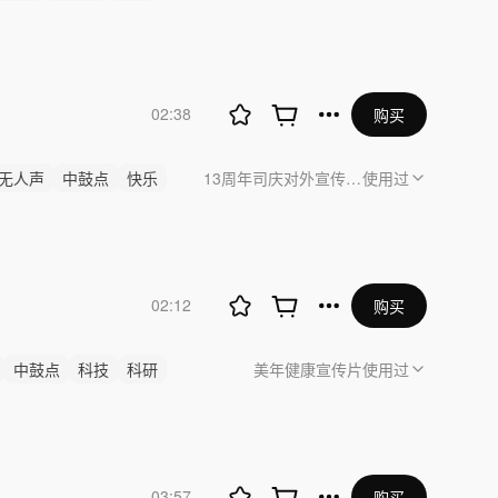
02:38
购买
无人声
中鼓点
快乐
13周年司庆对外宣传视频（以声纪年|<国联
使用过
02:12
购买
中鼓点
科技
科研
美年健康宣传片
使用过
03:57
购买