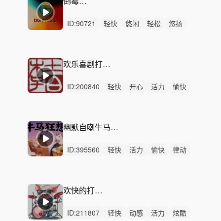
倒霉打工人
ID:
90721
轻快
悠闲
轻松
悠扬
开心
愉快
浪漫
慵懒
洒脱
有趣
幽默
灵动
精神
无人声
轻鼓点
欢乐喜剧打工人配乐—吉他
ID:
200840
轻快
开心
活力
愉快
轻松
动感
悠闲
炫酷
慵懒
洒脱
阳光
浪漫
律动
无人声
中鼓点
幽默自嘲牛马狂想曲 职场 摸鱼
ID:
395560
轻快
活力
愉快
律动
无人声
中鼓点
都市纯牛马
打工人
劳资
摸鱼
躺平
反抗
职场
社畜
自嘲
欢快的打工人-纯音乐
ID:
211807
轻快
动感
活力
炫酷