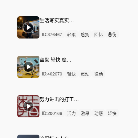
开心
愉快
阳光
洒脱
轻松
希望
灵动
律动
无人声
中鼓点
轻鼓点
生活写实真实打工人背景音乐
ID:
376467
轻柔
悠扬
回忆
悲伤
治愈
惆怅
悠闲
感动
优雅
平静
无人声
无鼓点
背景音乐
城市
打工
幽默 轻快 魔性 打工人的禅意
ID:
402670
轻快
灵动
律动
无人声
轻鼓点
有趣
幽默
愉快
活力
轻松
搞笑
诙谐
洗脑
喜剧
病毒广告
努力进击的打工人—流行摇滚电吉他
ID:
200166
活力
激昂
动感
轻快
炫酷
希望
开心
狂野
阳光
愉快
洒脱
辉煌
激烈
无人声
重鼓点