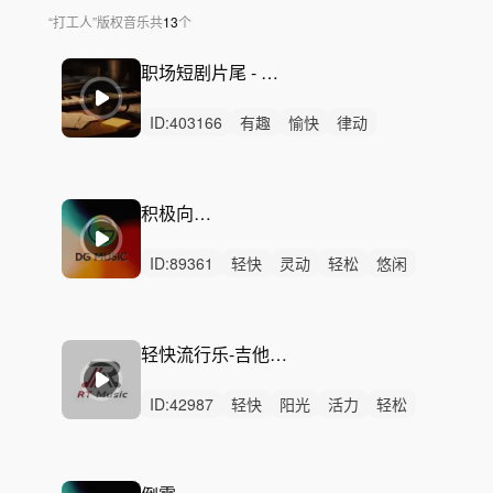
“
打工人
”
版权音乐
共
13
个
职场短剧片尾 - 轻喜剧都市转场配乐
ID:
403166
有趣
愉快
律动
无人声
重鼓点
打工人
短剧
职场
办公室
轻喜剧
搞笑
幽默
转场
轻松
生活
积极向上打工人
ID:
89361
轻快
灵动
轻松
悠闲
洒脱
回忆
活力
治愈
愉快
律动
无人声
轻鼓点
欢快
拉丁
舞曲
轻快流行乐-吉他演奏-充满梦想的打工人
ID:
42987
轻快
阳光
活力
轻松
希望
灵动
回忆
炫酷
开心
愉快
动感
律动
无人声
中鼓点
放松