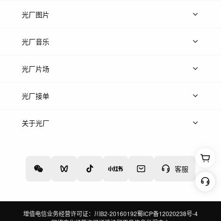
上传视频
精品视频
精选专辑
免费素材
光厂图片
上传图片
精品图片
光厂音乐
热门音乐
免费音效
热门歌单
立即入驻
光厂片场
上传案例
AI找镜头
片场榜单
精选案例
光厂接单
上架服务
热门服务
创作人
关于光厂
关于我们
诚聘英才
帮助中心
权责声明
客服
增值电信业务经营许可证：川B2-20160192
蜀ICP备12020238号-4