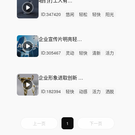
咱们打工人有力量 - No Worries
ID:
347420
悠闲
轻松
轻快
阳光
希望
磅礴
清新
活力
愉快
动感
灵动
悠扬
炫酷
开心
慵懒
企业宣传片明亮轻快—奔放动感自由—无畏的打工人
ID:
305467
灵动
轻快
清新
活力
愉快
悠闲
阳光
开心
轻松
希望
慵懒
洒脱
动感
悠扬
精神
企业形象进取创新 - 崛起吧！打工人 - See Me Fly
ID:
182394
轻快
动感
活力
洒脱
灵动
悠闲
开心
轻松
悠扬
炫酷
希望
清新
愉快
律动
无人声
上一页
1
下一页