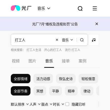
音乐
光厂7月“维权及违规处罚”公告
音乐
相关搜索：
打工人生活
开心的打工人
流行 打工人
打工人的生活
打工人的视频
视频
图片
音乐
接单
案例
全部情绪
活力动感
恢弘史诗
轻松惬意
希
全部节奏
冥想
平静
精神
律动
激烈
默认排序
人声
鼓点
时长
隐藏已听