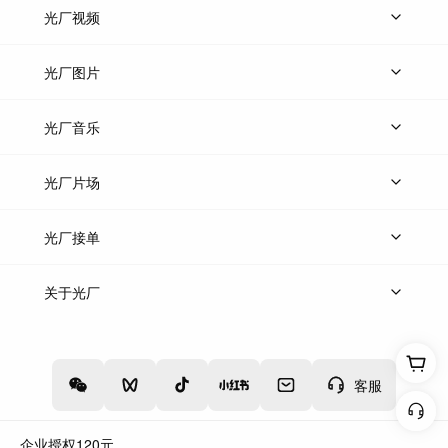
光厂视频
上传视频
精品视频
精选专辑
免费素材
光厂图片
上传图片
精品图片
光厂音乐
热门音乐
免费音效
热门歌单
立即入驻
光厂片场
上传案例
AI找镜头
片场榜单
精选案例
光厂接单
上架服务
热门服务
创作人
关于光厂
关于我们
诚聘英才
帮助中心
权责声明
客服
企业授权
120
元