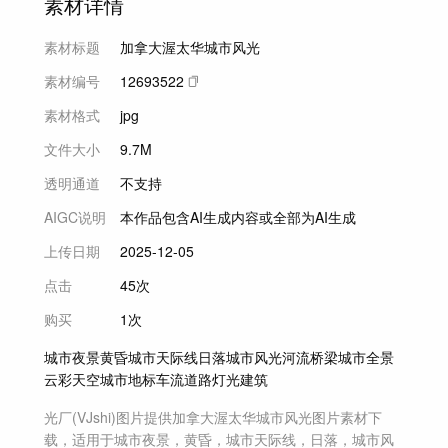
素材详情
素材标题
加拿大渥太华城市风光
素材编号
12693522
素材格式
jpg
文件大小
9.7M
透明通道
不支持
AIGC说明
本作品包含AI生成内容或全部为AI生成
上传日期
2025-12-05
点击
45次
购买
1次
城市夜景
黄昏
城市天际线
日落
城市风光
河流
桥梁
城市全景
云彩
天空
城市地标
车流
道路
灯光
建筑
光厂(VJshi)图片提供
加拿大渥太华城市风光
图片素材
下
载，适用于
城市夜景，黄昏，城市天际线，日落，城市风