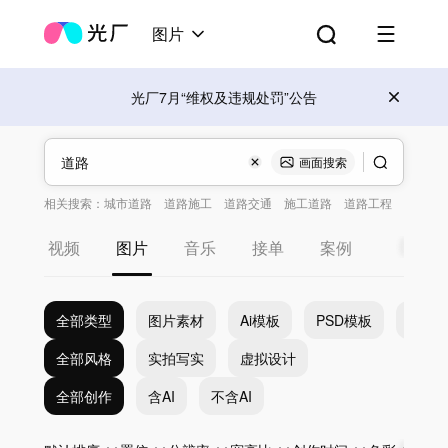
图片
光厂7月“维权及违规处罚”公告
画面搜索
相关搜索：
城市道路
道路施工
道路交通
施工道路
道路工程
视频
图片
音乐
接单
案例
全部类型
图片素材
Ai模板
PSD模板
EPS
全部风格
实拍写实
虚拟设计
全部创作
含AI
不含AI