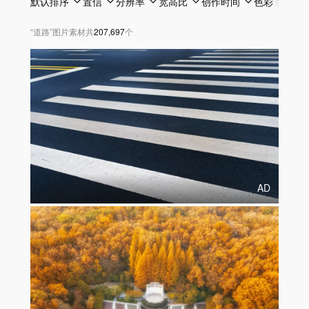
默认排序
置信
分辨率
宽高比
创作时间
色彩
透明
“
道路
”
图片素材
共
207,697
个
AD