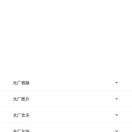
光厂视频
上传视频
精品视频
精选专辑
免费素材
光厂图片
上传图片
精品图片
光厂音乐
热门音乐
免费音效
热门歌单
立即入驻
光厂片场