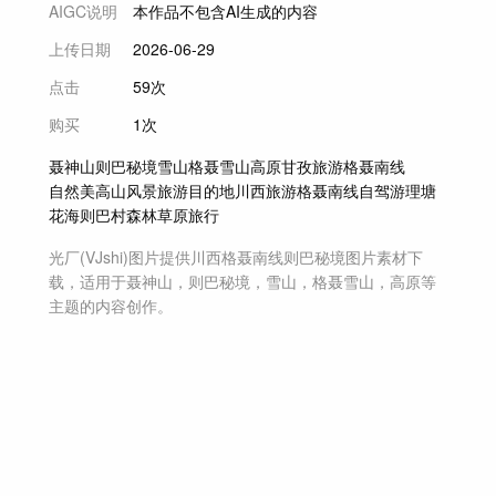
AIGC说明
本作品不包含AI生成的内容
上传日期
2026-06-29
点击
59次
购买
1次
聂神山
则巴秘境
雪山
格聂雪山
高原
甘孜旅游
格聂南线
自然美
高山
风景
旅游目的地
川西旅游
格聂南线自驾游
理塘
花海
则巴村
森林
草原
旅行
光厂(VJshi)图片提供
川西格聂南线则巴秘境
图片素材
下
载，适用于
聂神山，则巴秘境，雪山，格聂雪山，高原等
主题
的内容创作。