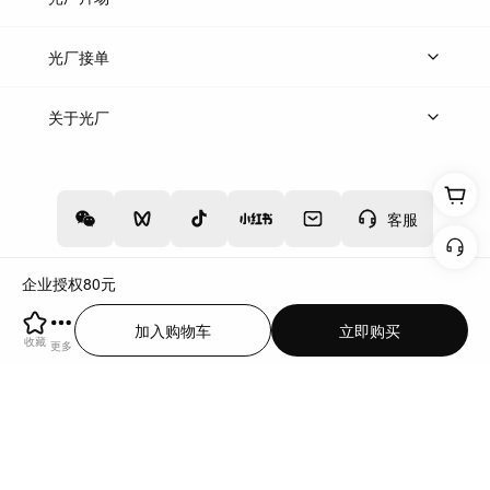
上传案例
AI找镜头
片场榜单
精选案例
光厂接单
上架服务
热门服务
创作人
关于光厂
关于我们
诚聘英才
帮助中心
权责声明
客服
企业授权
80
元
增值电信业务经营许可证：川B2-20160192
蜀ICP备12020238号-4
加入购物车
立即购买
川公网安备51019002000262
违法和不良信息举报中心
收藏
更多
切换到电脑版