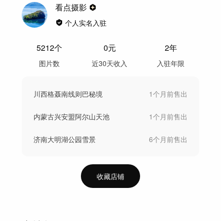
看点摄影
个人实名入驻
5212
个
0
元
2年
图片数
近30天收入
入驻年限
川西格聂南线则巴秘境
1个月前
售出
内蒙古兴安盟阿尔山天池
1个月前
售出
济南大明湖公园雪景
6个月前
售出
收藏店铺