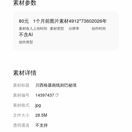
素材参数
80元
1个月前
图片素材
4912*7360
2026年
素材收入
上传时间
素材类型
分辨率
创作时间
不含AI
创作类型
素材详情
素材标题
川西格聂南线则巴秘境
素材编号
14397437
素材格式
jpg
文件大小
28.5M
透明通道
不支持