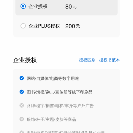
80
企业授权
元
200
企业PLUS授权
元
企业授权
授权区别
授权书范本
网站/自媒体/电商等数字用途
图书/海报/杂志/宣传册等线下印刷品
路牌/楼宇/橱窗/电梯/车身等户外广告
服饰/杯子/主题/皮肤等商品
电影/电视剧/综艺/纪录片等影视作品或栏目