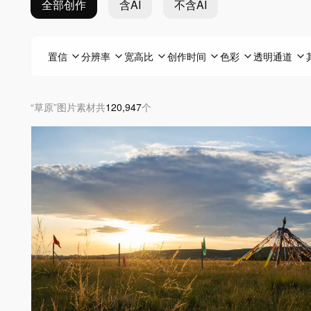
全部创作
含AI
不含AI
置信
分辨率
宽高比
创作时间
色彩
透明通道
“
草原
”
图片素材
共
120,947
个