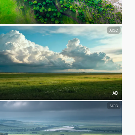
AIGC
AD
AIGC