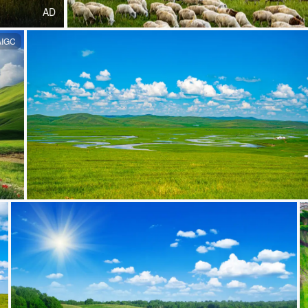
AD
AIGC