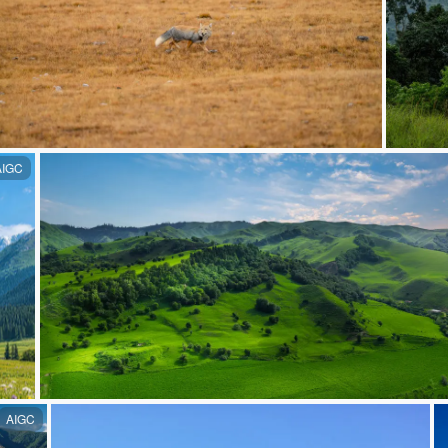
AIGC
AIGC