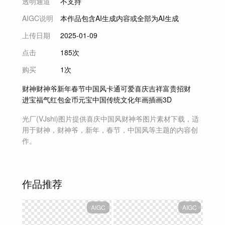
透明通道
不支持
AIGC说明
本作品包含AI生成内容或全部为AI生成
上传日期
2025-01-09
点击
185次
购买
1次
财神
财神爷
新年
春节
中国风
卡通
可爱
喜庆
吉祥
富贵
招财
进宝
福气
红包
金币
元宝
中国传统文化
年画
插画
3D
光厂(VJshi)图片提供
喜庆中国风财神爷
图片素材
下载，适
用于
财神，财神爷，新年，春节，中国风等主题
的内容创
作。
作品推荐
AIGC
AIGC