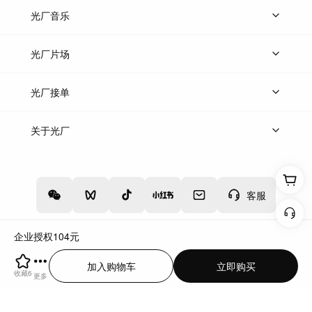
上传图片
精品图片
光厂音乐
热门音乐
免费音效
热门歌单
立即入驻
光厂片场
上传案例
AI找镜头
片场榜单
精选案例
光厂接单
上架服务
热门服务
创作人
关于光厂
关于我们
诚聘英才
帮助中心
权责声明
客服
企业授权
104
元
增值电信业务经营许可证：川B2-20160192
蜀ICP备12020238号-4
加入购物车
立即购买
川公网安备51019002000262
违法和不良信息举报中心
收藏
6
更多