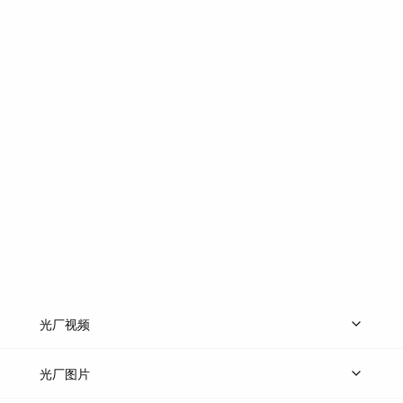
光厂视频
上传视频
精品视频
精选专辑
免费素材
光厂图片