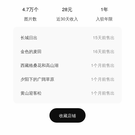
4.7万
个
28
元
1年
图片数
近30天收入
入驻年限
长城日出
15天前
售出
金色的麦田
16天前
售出
西藏格桑花和高山湖
1个月前
售出
夕阳下的广阔草原
1个月前
售出
黄山迎客松
1个月前
售出
收藏店铺