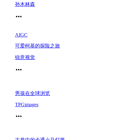
孙木林森
AIGC
可爱柯基的探险之旅
锐意视觉
男孩在全球浏览
TPGimages
古巷中的卡通小马灯笼