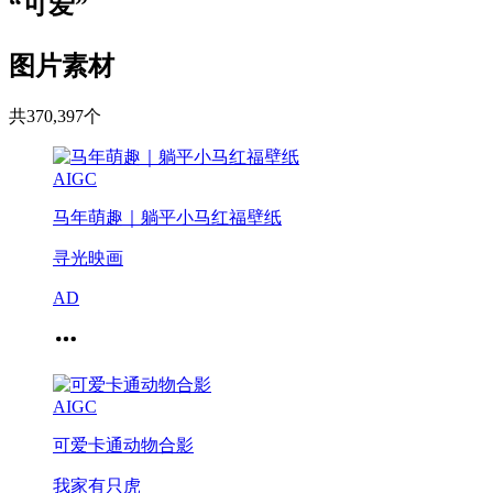
“
可爱
”
图片素材
共
370,397
个
AIGC
马年萌趣｜躺平小马红福壁纸
寻光映画
AD
AIGC
可爱卡通动物合影
我家有只虎